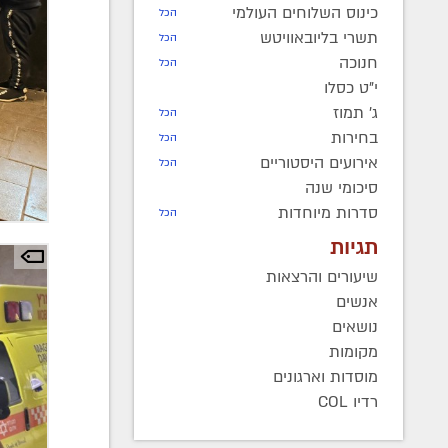
כינוס השלוחים העולמי
הכל
תשרי בליובאוויטש
הכל
חנוכה
הכל
י"ט כסלו
ג' תמוז
הכל
בחירות
הכל
אירועים היסטוריים
הכל
סיכומי שנה
סדרות מיוחדות
הכל
תגיות
שיעורים והרצאות
אנשים
נושאים
מקומות
מוסדות וארגונים
רדיו COL