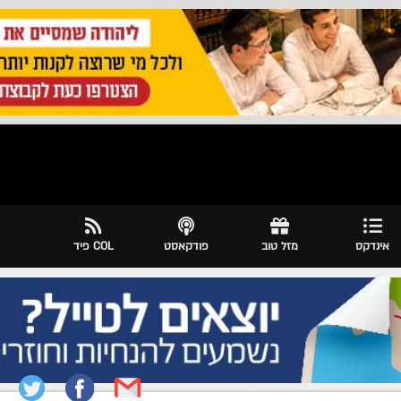
אינדקס
מזל טוב
פודקאסט
COL פיד