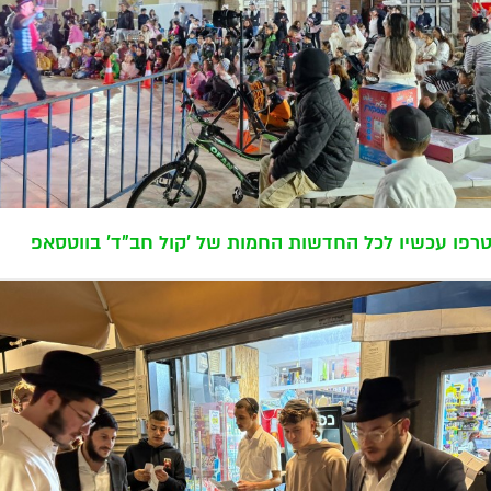
רפו עכשיו לכל החדשות החמות של 'קול חב"ד' בווטסאפ