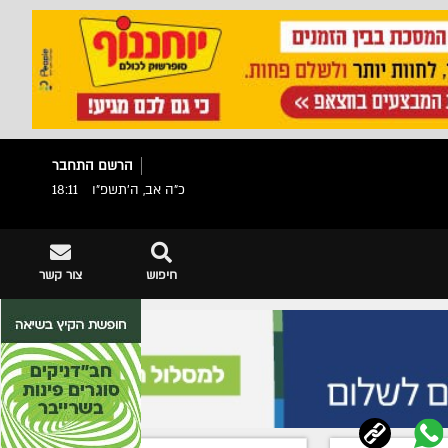
הרשם
התחבר
כ"ה אב, ה׳תשפ״ו
18:11
חיפוש
צור קשר