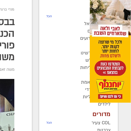
חדשות
מנדי ברגר
רדיו COL
הכל
בבסי
חב"ד בישראל
חב"ד בעולם
הכנס
כינוסים ואירועים
פורי
קהילות
בחצרות קדשינו
משה 
שמחות אנ"ש
יוצאים לשליחות
משה זאב 
נשות חב"ד
ברוך דיין האמת
בעולם החרדי
חדשות כלליות
לילדים
מדורים
COL צעיר
הכל
צרכנות