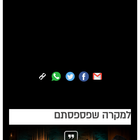
הסרטון מוצג על ידי תלמידי הת"ת יחד עם המחנך הרב
נתן טסה.
תסריט, בימוי ועריכה:
יהונתן פישר
תודה מיוחדת למנהל הת"ת הרב
מענדי סטזגובסקי
צפו:
הצטרפו עכשיו לכל החדשות החמות של 'קול חב"ד' בווטסאפ
למקרה שפספסתם