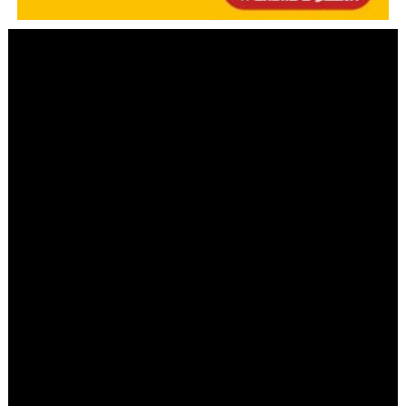
שניאור דייטש
|
יום כ"ח אייר ה׳תשפ״ב 29.05.2022
פרקי אבות לילדים
הבקשה המוזרה של הנדיב המיליונר
ואיך נגמר המשחק?
כמידי שבוע, גם השבוע ת"ת 'בני מנחם' חב"ד חדרה
בפרויקט מיוחד על פרקי אבות • יחד נבדוק מצבים מחיי
השגרה שלנו ונתאים אותם למשנה בפרקי אבות פרק ה'. מה
הייתה הבקשה המוזרה של הנדיב המיליונר? ואיך נגמר
משחק הכדורגל? צפו בסרטון וענו על החידה שבסוף