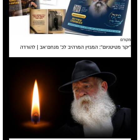
מקודם
''יקר מטיטניום'': המגזין המרהיב לכ’ מנחם־אב | להורדה