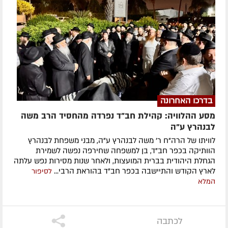
בדרכו האחרונה
מסע ההלוויה: קהילת חב"ד נפרדה מהחסיד הרב משה
לבנהרץ ע"ה
לוויתו של הרה"ח ר' משה לבנהרץ ע"ה, מבני משפחת לבנהרץ
הוותיקה בכפר חב"ד, בן למשפחה שחירפה נפשה לשמירת
הגחלת היהודית בברית המועצות, ולאחר שנות מסירות נפש עלתה
לארץ הקודש והתיישבה בכפר חב"ד בהוראת הרבי...
לסיפור
המלא
לכתבה