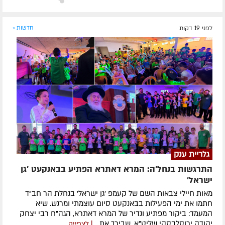
לפני 19 דקות
חדשות »
גלריית ענק
התרגשות בנחל'ה: המרא דאתרא הפתיע בבאנקעט 'גן
ישראל'
מאות חיילי צבאות השם של קעמפ 'גן ישראל' בנחלת הר חב"ד
חתמו את ימי הפעילות בבאנקעט סיום עוצמתי ומרגש. שיא
המעמד: ביקור מפתיע ונדיר של המרא דאתרא, הגה"ח רבי יצחק
יהודה ירוסלבסקי שליט"א, שבירך את...
| לצפייה