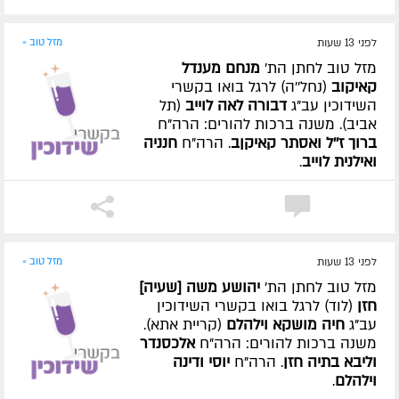
לפני 13 שעות
מזל טוב »
מזל טוב לחתן הת'
מנחם מענדל
קאיקוב
(נחל''ה) לרגל בואו בקשרי
השידוכין עב"ג
דבורה לאה לוייב
(תל
אביב). משנה ברכות להורים: הרה"ח
ברוך ז''ל ואסתר קאיקןב
. הרה"ח
חנניה
ואילנית לוייב
.
לפני 13 שעות
מזל טוב »
מזל טוב לחתן הת'
יהושע משה [שעיה]
חזן
(לוד) לרגל בואו בקשרי השידוכין
עב"ג
חיה מושקא וילהלם
(קריית אתא).
משנה ברכות להורים: הרה"ח
אלכסנדר
וליבא בתיה חזן
. הרה"ח
יוסי ודינה
וילהלם
.