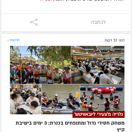
לכתבה
לפני 37 דקות
חדשות »
גלריה מ'צעירי ליובאוויטש'
משחק חסידי גדול ומתנפחים בכנרת; 3 ימים בישיבת
קיץ