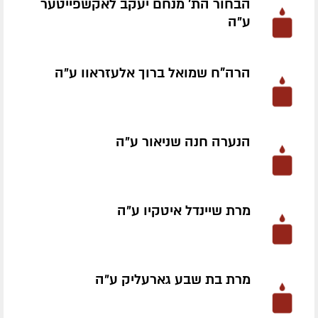
הבחור הת' מנחם יעקב לאקשפייטער
ע״ה
הרה"ח שמואל ברוך אלעזראוו ע״ה
הנערה חנה שניאור ע״ה
מרת שיינדל איטקיו ע״ה
מרת בת שבע גארעליק ע״ה