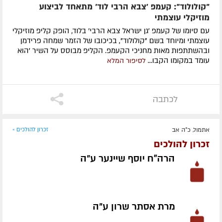
"קולולוד": קעמפ 'צבא הרבי לוד' מתאחד לביצוע
מוזיקלי עוצמתי
עם סיומו של קעמפ 'גן ישראל צבא הרבי' בלוד, הופק קליפ מוזיקלי
עוצמתי ומיוחד בשם "קולולוד", בכיכובו של הזמר שמחה פרידמן
ובהשתתפות מאות מחניכי הקעמפ. הקליפ מבוסס על השיר 'הוא
עומד במקומו הקבו...
לסיפור המלא
לכתבה
אתמול, כ"ה אב
זכרון להולכים »
זכרון להולכים
הרה"ח יוסף שיינער ע״ה
מרת אסתר שרון ע״ה