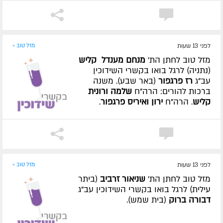
לפני 13 שעות
מזל טוב »
מזל טוב לחתן הת'
מנחם מענדל קליש
(נתניה) לרגל בואו בקשרי השידוכין
עב"ג
רז פרגפור
(באר שבע). משנה
ברכות להורים: הרה"ח
שלמה ורונית
קליש
. הרה"ח
ירון ואיריס פרגפור
.
לפני 13 שעות
מזל טוב »
מזל טוב לחתן הת'
שניאור זרביב
(ביתר
עילית) לרגל בואו בקשרי השידוכין עב"ג
דבורה ברוק
(בית שמש).