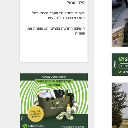
לילדי ישראל
כעת בשידור ישיר: מעמד ה'ירחי כלה'
המרכזי בכפר חב"ד | צפו
הישיבה החדשה בקריבוי רוג פותחת את
שעריה