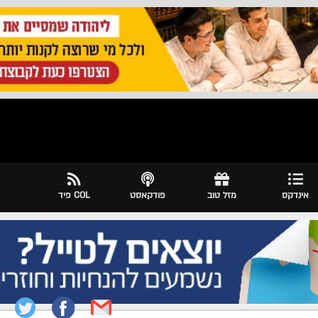
אינדקס
מזל טוב
פודקאסט
COL פיד