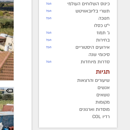
כינוס השלוחים העולמי
הכל
תשרי בליובאוויטש
הכל
חנוכה
הכל
י"ט כסלו
ג' תמוז
הכל
בחירות
הכל
אירועים היסטוריים
הכל
סיכומי שנה
סדרות מיוחדות
הכל
תגיות
שיעורים והרצאות
אנשים
נושאים
מקומות
מוסדות וארגונים
רדיו COL