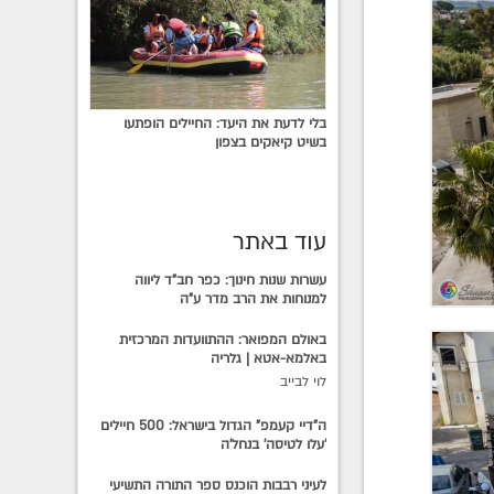
בלי לדעת את היעד: החיילים הופתעו
בשיט קיאקים בצפון
עוד באתר
עשרות שנות חינוך: כפר חב"ד ליווה
למנוחות את הרב מדר ע"ה
באולם המפואר: ההתוועדות המרכזית
באלמא-אטא | גלריה
לוי לבייב
ה"דיי קעמפ" הגדול בישראל: 500 חיילים
'עלו לטיסה' בנחל'ה
לעיני רבבות הוכנס ספר התורה התשיעי