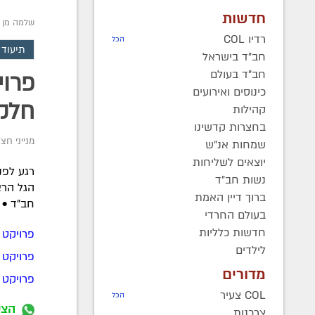
חדשות
שלמה מן
רדיו COL
הכל
תיעוד 
חב"ד בישראל
חב"ד בעולם
פרוי
כינוסים ואירועים
חלק 
קהילות
בחצרות קדשינו
מנייני חצ
שמחות אנ"ש
יוצאים לשליחות
נשות חב"ד
הגל הרא
ברוך דיין האמת
חב"ד • 
בעולם החרדי
חדשות כלליות
פרויקט COL: מנייני החצרות בכפר חב"ד 
לילדים
פרויקט COL: מנייני החצרות בכפר חב"ד 
מדורים
פרויקט COL: מנייני החצרות בכפר חב"ד 
COL צעיר
הכל
הצט
צרכנות