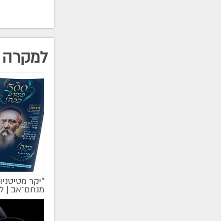
למקרה 
''יקר מטיטניו
מקודם
מנחם־אב | ל