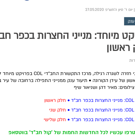
|
יום ד' סיון ה׳תש״פ 27.05.2020
ענק
קט מיוחד: מנייני החצרות בכפר חב"
ראשון
רות
רגע לפני חזרה לשגרה רגילה, מרכז התקשורת החב"די COL בפ
שון של עידן הקורונה • תיעוד ענק ממנייני התפילה ברחובה של עיר 
צילומים: מאיר דהן ושניאור שיף
•
חלק ראשון
•
חלק שני
•
חלק ש
לישי
רפו עכשיו לכל החדשות החמות של 'קול חב"ד' בווטסאפ