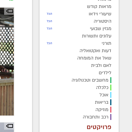
מראות קודש
שיעורי וידאו
הכל
היסטוריה
הכל
מגזין שבועי
הכל
עלונים ותשורות
תורני
הכל
דעות ואקטואליה
שאל את המומחה
לאם ולבית
לילדים
מחשבים וטכנולוגיה
כלכלה
אוכל
בריאות
מוזיקה
רכב ותחבורה
פרויקטים