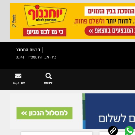
הרשם
התחבר
כ"ה אב, ה׳תשפ״ו
01:41
חיפוש
צור קשר