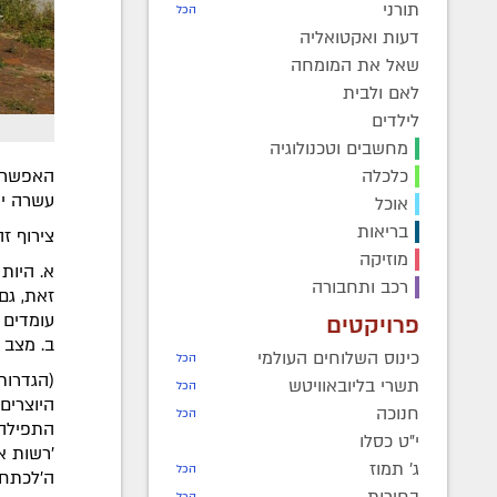
תורני
הכל
דעות ואקטואליה
שאל את המומחה
לאם ולבית
לילדים
מחשבים וטכנולוגיה
כלכלה
האפשרות
עשרה יה
אוכל
בריאות
צירוף זה
מוזיקה
א. היות
רכב ותחבורה
זאת, גם
עומדים 
פרויקטים
ב. מצב 
כינוס השלוחים העולמי
הכל
(הגדרות
תשרי בליובאוויטש
הכל
היוצרים
חנוכה
הכל
התפילה 
י"ט כסלו
'רשות א
ג' תמוז
הכל
ה'לכתחי
בחירות
הכל