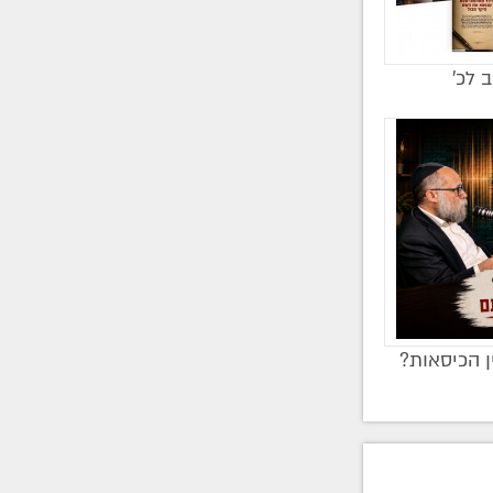
ב לכ’
ן הכיסאות?