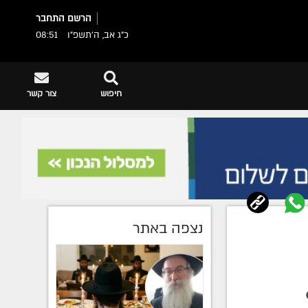
הרשם
התחבר
כ"ג אב, ה׳תשפ״ו
08:51
חיפוש
צור קשר
נצפה באתר