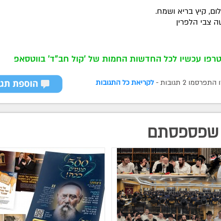
ם, קיץ בריא ושמח.
 צבי הלפרין
רפו עכשיו לכל החדשות החמות של 'קול חב"ד' בווטסאפ
רסמו 2 תגובות -
לקריאת כל התגובות
שפספסתם