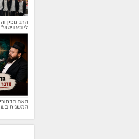
הרב גופין וה
ליובאוויטש" |
האם הבחורים
המשגיח בשי