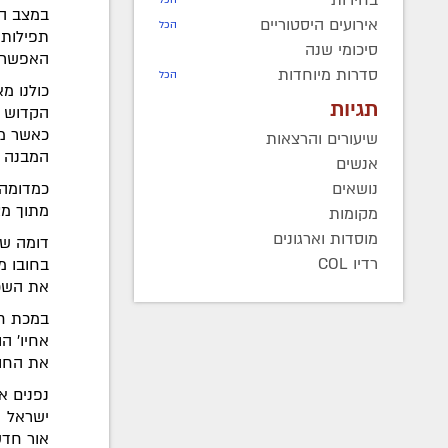
במצב הע
אירועים היסטוריים
הכל
תפילות 
סיכומי שנה
האפשרו
סדרות מיוחדות
הכל
כולנו מ
תגיות
הקדוש ג
כאשר מד
שיעורים והרצאות
המבנה ה
אנשים
נושאים
כמדומה 
מתוך מצ
מקומות
מוסדות וארגונים
דומה שג
רדיו COL
בחובו מ
את השכנ
במכת חוש
אחיו' ה
את החוש
נפנים א
ישראל '
אור חדש