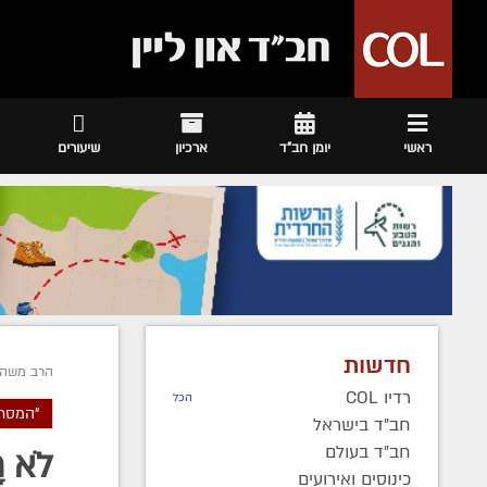
ראשי
יומן חב"ד
ארכיון
שיעורים
חדשות
הרב משה 
רדיו COL
הכל
"המסר 
חב"ד בישראל
חב"ד בעולם
לֹא 
כינוסים ואירועים