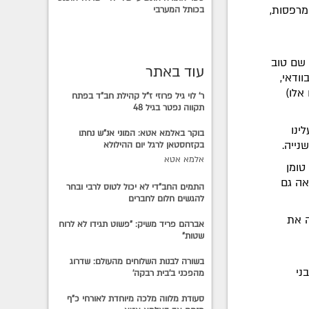
מרפסות,
בכותל המערבי
 שם טוב
עוד באתר
ודאי,
אלו)
ר' לוי גיל פרוזי ז"ל קהילת חב"ד בפתח
תקווה נפטר בגיל 48
ינו
בוקר באלמא אטא: המוני אנ"ש נחתו
נייה.
בקזחסטאן לרגל יום ההילולא
אלמא אטא
טומן
אה גם
התמים החב"די לא יכול לטוס לרבי ובחר
להגשים חלום לחברים
ה את
אברהם פריד משיק: "פשוט תגידו לא לרוח
שטות"
בשורה לבנות השלוחים מהעולם: שדרוג
ני
מהפכני ב'בית רבקה'
סעודת מלווה מלכה מיוחדת לאורחי כ"ף