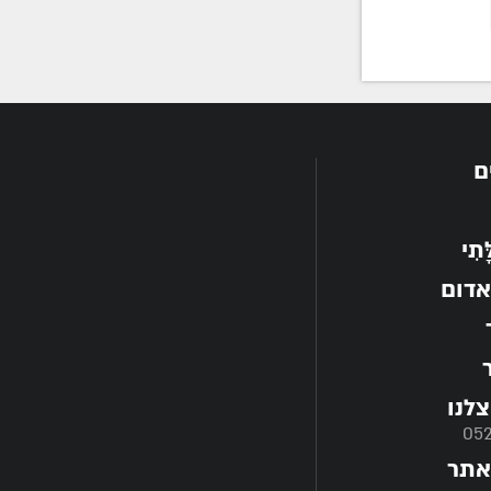
ם
תִי
אדום
לנו
05
אתר