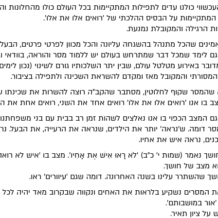
כשווי כולנו עדים לתפילות המתקיימות בכל העולם כולו מהחלונות וה
המתקיימות על הבסיס ההלכתי של 'רואים אלו את אלו'.
ת הרגילה והמקובלת נמנעת.
אמינים שהכל מתנהל בהשגחה עליונה והכל מכוון לפרטי פרטים, הבעל
ם לימד שמכל דבר שמתרחש בעולם יש ללמוד מסר והוראה, בוודאי ובו
ובר באירוע מטלטל עולם, שבין יתר השלכותיו גורם לשינוי (נכון לימים 
מסורתי והמקובל מאז ומקדם להשראת השכינה ולתפילה בציבור.
שהמסר שקוף לחלוטין, מסתבר שהקב"ה רוצה להשרות את שכינתו על
ב בו אנו 'רואים אלו את אלו' רואים אחד את השני, רואים אחת את הש
ם המצב הכפוי בו אנו נאלצים לשהות זמן רב בבית עם בני משפחתנו 
סר דומה. ש'נראה' יותר את הילדים, שנראה את הרעייה, את הבעל. נר
ים, נראה איש את אחיו.
ך נאמר (שמות י' כ"ב) 'לֹא רָאוּ אִישׁ אֶת אָחִיו'. מצב בו 'איש לא רוא
וא מצב של חושך.
ך שהשתרר עלינו בשנה האחרונה. דומה שגם 'עיוורים' ראו.
ת המסרים נשקיע בלראות את האחים ונקווה שבקרוב מאד יהיה לכל ב
אור במושבותם'.
 על ציון תאיר.