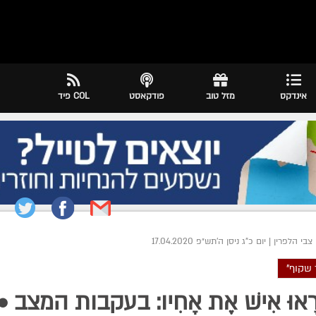
אינדקס
מזל טוב
פודקאסט
COL פיד
צבי הלפרין
|
יום כ"ג ניסן ה׳תש״פ 17.04.2020
שקוף"
רָאוּ אִישׁ אֶת אָחִיו: בעקבות המצב •