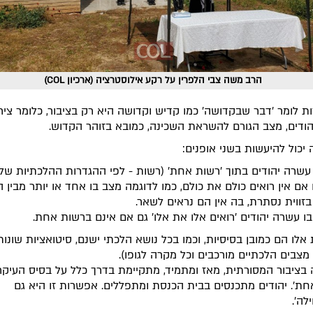
הרב משה צבי הלפרין על רקע אילוסטרציה (ארכיון COL)
 לומר 'דבר שבקדושה' כמו קדיש וקדושה היא רק בציבור, כלומר ציר
ודים, מצב הגורם להשראת השכינה, כמובא בזוהר הקדוש.
 יכול להיעשות בשני אופנים:
 עשרה יהודים בתוך 'רשות אחת' (רשות - לפי ההגדרות ההלכתיות של 
 אם אין רואים כולם את כולם, כמו לדוגמה מצב בו אחד או יותר מבין
בזווית נסתרת, בה אין הם נראים לשאר.
בו עשרה יהודים 'רואים אלו את אלו' גם אם אינם ברשות אחת.
 אלו הם כמובן בסיסיות, וכמו בכל נושא הלכתי ישנם, סיטואציות שונות
 מצבים הלכתיים מורכבים וכל מקרה לגופו).
בציבור המסורתית, מאז ומתמיד, מתקיימת בדרך כלל על בסיס העיקר
חת'. יהודים מתכנסים בבית הכנסת ומתפללים. אפשרות זו היא גם
לה'.