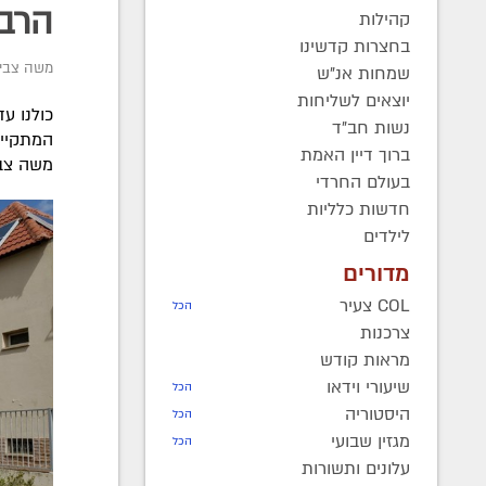
הרב 
קהילות
בחצרות קדשינו
משה צבי 
שמחות אנ"ש
יוצאים לשליחות
כולנו ע
נשות חב"ד
המתקיימ
ברוך דיין האמת
משה צבי
בעולם החרדי
חדשות כלליות
לילדים
מדורים
COL צעיר
הכל
צרכנות
מראות קודש
שיעורי וידאו
הכל
היסטוריה
הכל
מגזין שבועי
הכל
עלונים ותשורות