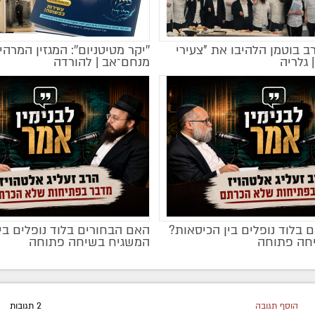
רב בוטמן הלהיבו את "צעירי
''יקר מטיטניום'': המגזין המרהי
מקודם
 גלריה
מנחם־אב | להורדה
 בלוד נופלים בין הכיסאות?
האם הבחורים בלוד נופלים בי
מקודם
חה פתוחה
המשגיח בשיחה פתוחה
הוסף תגובה
2 תגובות