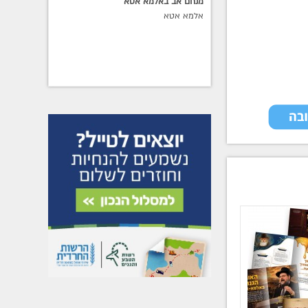
מנחם אב באלמא אטא
אלמא אטא