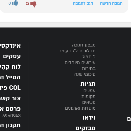
תגובה חדשה
הגב לתגובה
0
12
אינדקסי
מבצע חנוכה
תהלוכות ל"ג בעומר
עסקים
ג' תמוז
אירועים מיוחדים
לוח קְהִלָּ
בחירות
סיכומי שנה
המייל ה
תגיות
COL פיד
אנשים
מקומות
צור קשר
נושאים
פרסם אצ
מוסדות וארגונים
2-6960943
וידאו
ם
תקנון ה
מבזקים