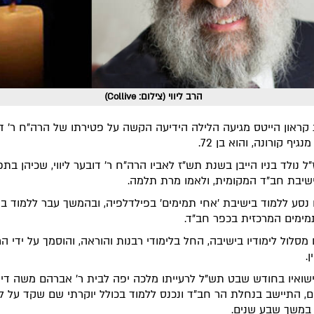
הרב ליווי (צילום: Collive)
קראון הייטס מגיעה הלילה הידיעה הקשה על פטירתו של הרה"ח ר' דן
 מנגיף קורונה, והוא בן 72.
ל נולד בניו הייבן בשנת תש"ז לאביו הרה"ח ר' דובער ליווי, שכיהן בת
ישיבת חב"ד המקומית, ולאמו מרת תלמה.
 נסע ללמוד בישיבת 'אחי תמימים' בפילדלפיה, ובהמשך עבר ללמוד ב
מימים המרכזית בכפר חב"ד.
 מסלול לימודיו בישיבה, החל בלימודי רבנות והוראה, והוסמך על ידי 
.
שואיו בחודש שבט תש"ל לרעייתו מלכה יפה לבית ר' אברהם משה די
ם, התיישב בנחלת הר חב"ד ונכנס ללמוד בכולל יוקרתי שם שקד על לי
 במשך שבע שנים.