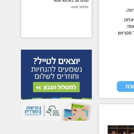
מנחם אב באלמא אטא
אלמא אטא
נה.
יצחק
מי,
 מקראון