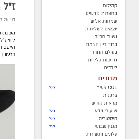
ז"ל 
קהילות
בחצרות קדשינו
דן יואל ליו
שמחות אנ"ש
יוצאים לשליחות
משכונת 
נשות חב"ד
ליווי ז
ברוך דיין האמת
בעולם החרדי
דרעווין 
חדשות כלליות
לילדים
מדורים
COL צעיר
הכל
צרכנות
מראות קודש
שיעורי וידאו
הכל
היסטוריה
הכל
מגזין שבועי
הכל
עלונים ותשורות