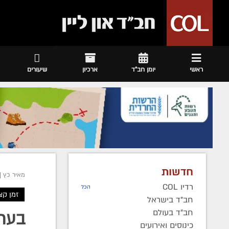
ראשי
יומן חב"ד
ארכיון
שיעורים
חדשות
מאיר כץ
|
רדיו COL
הכל
זמן קצ
חב"ד בישראל
חב"ד בעולם
בעת 
כינוסים ואירועים