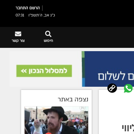
הרשם
התחבר
כ"ג אב, ה׳תשפ״ו
07:31
חיפוש
צור קשר
נצפה באתר
וי