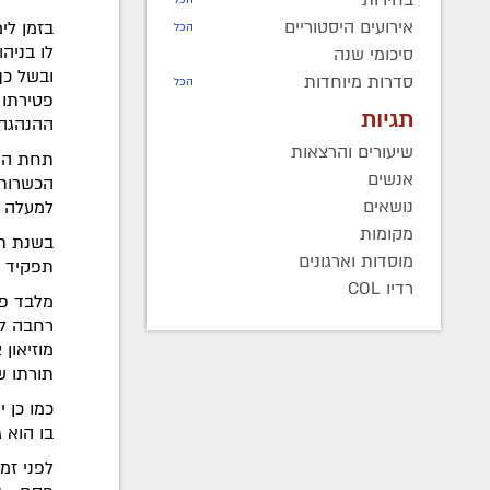
אירועים היסטוריים
בזמן לימ
הכל
סיכומי שנה
ובשל כך
סדרות מיוחדות
הכל
פטירתו 
תגיות
ההנהגה ל
שיעורים והרצאות
תחת הנה
אנשים
הכשרות 
נושאים
למעלה מ-400 משגיחי כשרות בכל ר
מקומות
בשנת תש
מוסדות וארגונים
תפקיד ה
רדיו COL
מלבד פע
רחבה לע
מוזיאון
תורתו ש
כמו כן 
בו הוא ג
לפני זמ