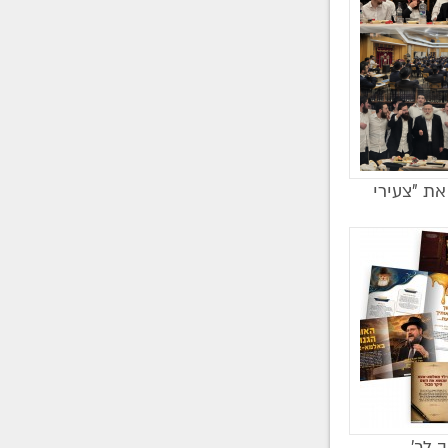
את "צעירי
ב לכ’