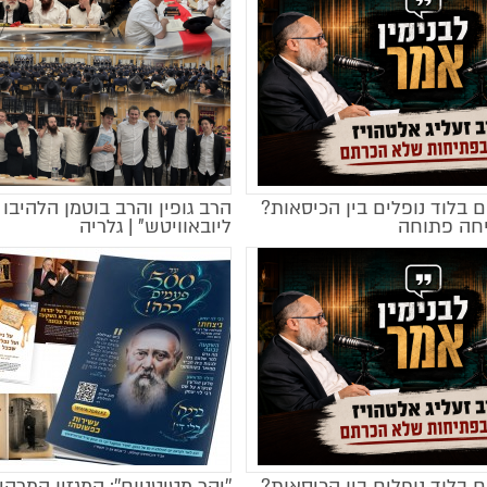
 בלוד נופלים בין הכיסאות?
הרב גופין והרב בוטמן הלהיבו 
חה פתוחה
ליובאוויטש" | גלריה
 בלוד נופלים בין הכיסאות?
''יקר מטיטניום'': המגזין המרהי
מקודם