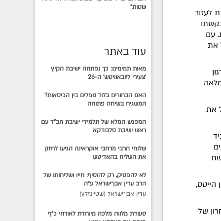
שטות"
ת לעזור
ה לבקשתו
. עם
 את
עוד באתר
מאות תמימים: כך נפתחה ישיבת הקיץ
ון
'צעירי ליובאוויטש' ה-26
מלאה
האם הבחורים בלוד נופלים בין הכיסאות?
המשגיח בשיחה פתוחה
ל את
המפגש המלא של תלמידי ישיבת חב"ד עם
ראש ישיבת סלבודקא
יד
ים
שלוחי הרבי מרחבי אוקראינה הגיעו לחזק
שת
את השליח בהאדיטש
לא להפסיק, רק להוסיף: חייו ושליחותו של
 הייטס,
הרב עדין אבן־ישראל ע״ה
עדין אבן־ישראל (שטיינזלץ)
רון של
סעודת מלווה מלכה מיוחדת לאורחי כ"ף