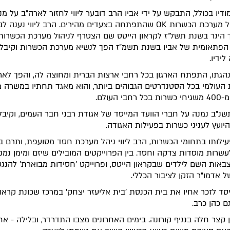
ודיו בכולל, התבקש על ידי אביו הרב דובער ליווי לחזור לארה"ב על מנ
לו בניהול מערכת הכשרות OK שהתפתחה בצעדים מהירים. הרב ליווי נענ
 היגר בשנת תשל"ז לקראון הייטס שם הצטרף לניהול מערכת הכשרות
הפתאומית של אביו בשנת תשמ"ז הפך לנשיא מערכת הכשרות וקיבל
ידיו.
גתו, התפתח הארגון בכל רחבי ארצות הברית ומחוצה לה, והפך לארג
העולמי בכל הסטנדרטים הגבוהים ביותר, והוא מאגד תחתיו במשרה 
חבי העולם.
נ"ב נמנה על חברי הוועד המייסד של אגודת רבני חבר העמים, וקיב
יועץ לעניני כשרות בפעילות האגודה.
ילותו בתחומי הכשרות, הרב ליווי ניהל מערכת חסד מסועפת, ותרם ב
שרות מוסדות צדקה וחסד. בין הפרוייקטים המובילים שיזם ומימן נמנ
 צבאות השם לילדים שבקראון הייטס, ופרוייקט 'חסידות מבוארת' להנג
ל אדמו"ר הזקן לציבור הכללי.
ייסד לזכר אחיו את בית הכנסת 'בית אליעזר יצחק' במרכז שכונת קראון
ם כהן כרב.
ן קצר חלה בנגיף קורונה. בימים האחרונים מצבו התדרדר, ובלילה - אח