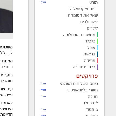
תורני
הכל
דעות ואקטואליה
שאל את המומחה
לאם ולבית
לילדים
מחשבים וטכנולוגיה
כלכלה
משכונת 
אוכל
ליווי ז"ל
בריאות
מוזיקה
המנוח ז"
רוחני ב
רכב ותחבורה
פרויקטים
בנערותו
תומכי ת
כינוס השלוחים העולמי
הכל
עם סיום
תשרי בליובאוויטש
הכל
פיינשטיין
חנוכה
הכל
י"ט כסלו
לאחר ני
מירושלי
ג' תמוז
הכל
הדיינות
בחירות
הכל