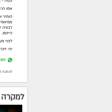
פסח - ב
אמו הרב
הותיר א
ממיאמי,
דבורה ל
הייטס.
לפני מעט 
יהי זיכרו
הצט
לכתבה זו התפ
למקרה 