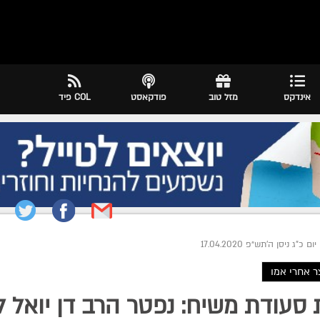
אינדקס
מזל טוב
פודקאסט
COL פיד
יום כ"ג ניסן ה׳תש״פ 17.04.2020
ר אחרי אמו
סעודת משיח: נפטר הרב דן יואל ליו