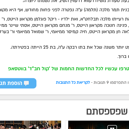
עת סעודת משיח רעווא דרעווין השיב את נשמתו ליוצרה.
נית תמר מלכה (תלמה) ע"ה נפטרה לפני פחות מחודש, אף היא מקורו
ת רעייתו מלכה תבלחט"א, ואת ילדיו - ריקל פוגלמן מקראון הייטס, ר' 
 פנינה חנוכה מקראון הייטס, ר' מנחם מקראון הייטס, אסתי שיינר ממיא
אה חן מקראון הייטס, חיה קמיסר ממיאמי, ר' שמואל ממיאמי ור' בערל
יותר משנה שכל את בתו רבקה ע"ה, בת 25 הייתה בפטירתה.
 ברוך.
רפו עכשיו לכל החדשות החמות של 'קול חב"ד' בווטסאפ
רסמו 9 תגובות -
לקריאת כל התגובות
שפספסתם