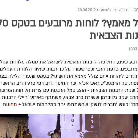
|
יום כ"ה סיון ה׳תשע״ט 28.06.2019
צה"ל מאמץ? לוחות מרובעים 
ות הצבאית
ברמן
רבע שנים, החליפה הרבנות הראשית לישראל את סמלה מלוחות עגולי
מרובעים, כדעת הרבי וכפי שעורר על כך רבות, שאיור הלוחות העגולים 
 זרים ליהדות • גם צה"ל מאמץ את השינוי? בטקס שנערך הלילה בצרי
ת סגן הרמטכ"ל, ראש אכ"א, שר החינוך הרב רפי פרץ והרב הראשי ל
לרגל 70 שנות הרבנות הצבאית - הוצג סמל הרבנות עם צורת הלוחות המרובע
הרב יעקב גלויברמן ששירת כרב צבאי, משתתף באירוע 'חיילי הרבנות
הם' ופוגש 'חברים לנשק' שהשתתפו יחד במלחמות ישראל •
תמונות