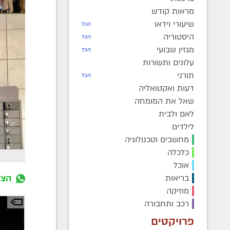
מראות קודש
שיעורי וידאו
הכל
היסטוריה
הכל
מגזין שבועי
הכל
עלונים ותשורות
תורני
הכל
דעות ואקטואליה
שאל את המומחה
לאם ולבית
לילדים
מחשבים וטכנולוגיה
כלכלה
אוכל
הצט
בריאות
מוזיקה
רכב ותחבורה
פרויקטים