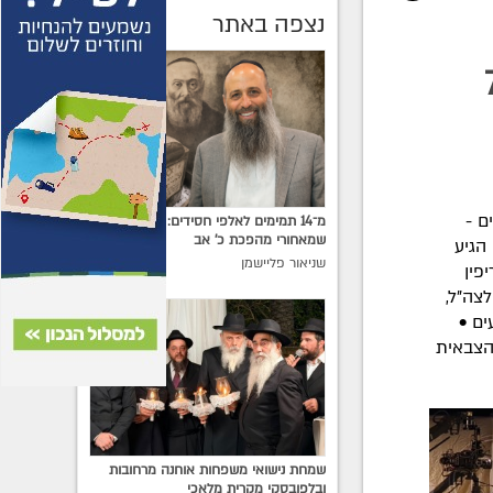
נצפה באתר
בטקס 70
ם -
מ־14 תמימים לאלפי חסידים: האיש
שמאחורי מהפכת כ׳ אב
הגיע
שניאור פליישמן
פין
צה"ל,
ים •
 הצבאית
שמחת נישואי משפחות אוחנה מרחובות
ובלפובסקי מקרית מלאכי