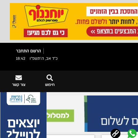
הרשם
התחבר
כ"ד אב, ה׳תשפ״ו
18:42
חיפוש
צור קשר