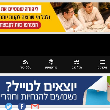
אינדקס
מזל טוב
פודקאסט
COL פיד