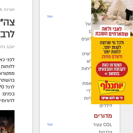
חדשות
מערכת COL
רדיו COL
הכל
חב"ד בישראל
חב"ד בעולם
לרבנ
כינוסים ואירועים
קהילות
יעקב גלוי
בחצרות קדשינו
לפני כא
שמחות אנ"ש
ללוחות 
יוצאים לשליחות
ממקורות
נשות חב"ד
בהשתתפו
ברוך דיין האמת
בעולם החרדי
בפנים: 
חדשות כלליות
לדורותי
לילדים
מדורים
COL צעיר
הכל
צרכנות