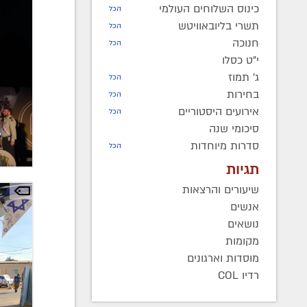
כינוס השלוחים העולמי
הכל
תשרי בליובאוויטש
הכל
חנוכה
הכל
י"ט כסלו
ג' תמוז
הכל
בחירות
הכל
אירועים היסטוריים
הכל
סיכומי שנה
סדרות מיוחדות
הכל
תגיות
שיעורים והרצאות
אנשים
נושאים
מקומות
מוסדות וארגונים
רדיו COL