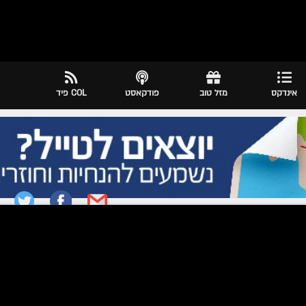
אינדקס
מזל טוב
פודקאסט
COL פיד
|
יום כ"ו אדר ה׳תשע״ז 24.03.2017
פנינה הייתה רוצה שיציינו את יום
תה" • מרגש