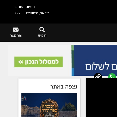
הרשם
התחבר
כ"ג אב, ה׳תשפ״ו
05:25
חיפוש
צור קשר
נצפה באתר