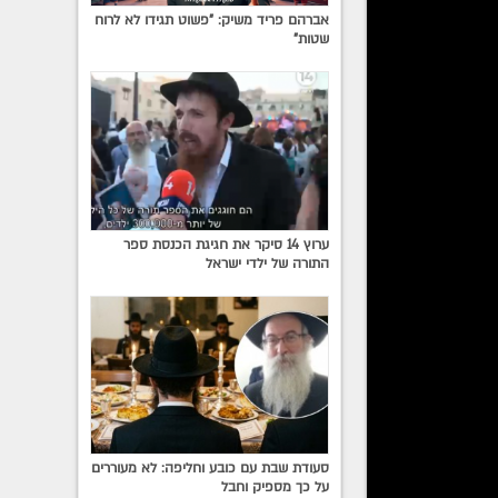
אברהם פריד משיק: "פשוט תגידו לא לרוח
שטות"
נה קוצר
ערוץ 14 סיקר את חגיגת הכנסת ספר
ה,
התורה של ילדי ישראל
לפסח
יזו
י אוהבת
יתנו לו
סעודת שבת עם כובע וחליפה: לא מעוררים
ה כל
על כך מספיק וחבל