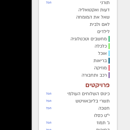
תורני
הכל
דעות ואקטואליה
שאל את המומחה
לאם ולבית
לילדים
מחשבים וטכנולוגיה
כלכלה
חדוה רו
אוכל
משפחה ח
בריאות
מוזיקה
במטרה ל
רכב ותחבורה
פרויקטים
"יעניק לנ
כינוס השלוחים העולמי
הכל
יום הול
תשרי בליובאוויטש
הכל
מתכונני
חנוכה
הכל
מתנה אפ
י"ט כסלו
עוזרת ב
ג' תמוז
מתנה רו
הכל
בחירות
הכל