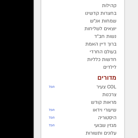
קהילות
יחיאל קו
בחצרות קדשינו
ביום שנ
שמחות אנ"ש
יוצאים לשליחות
יומן מר
נשות חב"ד
יום הו
ברוך דיין האמת
בעולם החרדי
חדשות כלליות
לילדים
מדורים
COL צעיר
הכל
צרכנות
מראות קודש
שיעורי וידאו
הכל
היסטוריה
הכל
מגזין שבועי
הכל
עלונים ותשורות