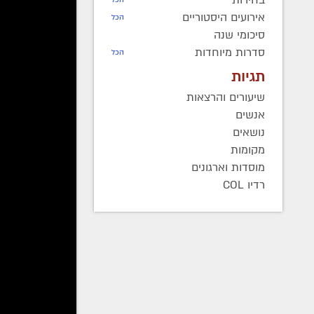
השנים 
אירועים היסטוריים
הכל
סמיכות 
סיכומי שנה
התיחס ל
סדרות מיוחדות
הכל
בתשמ"ח,
תגיות
הפך ליו
פעולות:
שיעורים והרצאות
הטובה. 
אנשים
לעשות א
נושאים
מקומות
בעלה הש
מוסדות וארגונים
רדיו COL
אחיה יב
"כל הזכ
האנרגיו
ובפונטי
כאן."
דבריה 
הדוד של