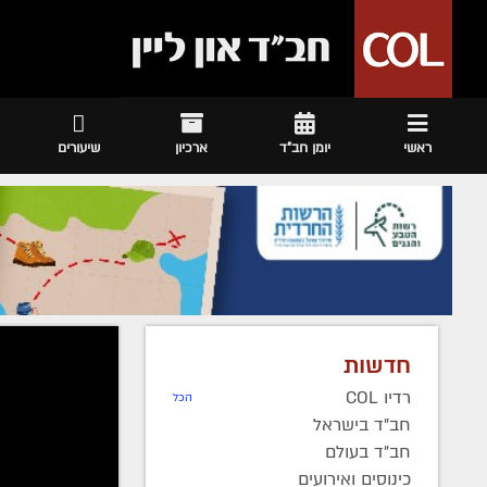
ראשי
יומן חב"ד
ארכיון
שיעורים
חדשות
מערכת COL
רדיו COL
הכל
"כך 
חב"ד בישראל
חב"ד בעולם
הולד
כינוסים ואירועים