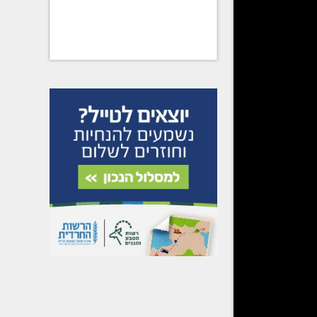
לך איתי
רך
נה כי בצד
ף,
ולדת
ני אתן
תמול
קתי