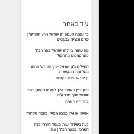
, הרבי
עוד באתר
מולדת
שתי
כך נפתח קעמפ "גן ישראל ארץ הקודש" |
טה
קליפ וגלריה צבעוניים
 לו כח
מה עושה צוות 'גן ישראל' כפר חב"ד
כשהקמפוס מתרוקן?
החיילים ב'גן ישראל ארץ הקודש' פתחו
במלחמת התקשרות
גן ישראל ארץ הקודש
ברוך דיין האמת: הלך לעולמו המחנך הרב
גבולות,
ישראל יוסף מדר ע"ה
ם למקום
ברוך דיין האמת
 הן
אמיתי או AI? מבצע תפילין בגובה מסחרר
אה לבן
כעת בשידור ישיר: מעמד ה'ירחי כלה'
המרכזי בכפר חב"ד | צפו
ינה