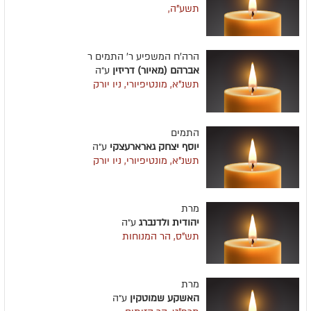
תשע"ה,
הרה'ח המשפיע ר' התמים ר
אברהם (מאיור) דריזין
ע״ה
תשנ"א, מונטיפיורי, ניו יורק
התמים
יוסף יצחק גארארעצקי
ע״ה
תשנ"א, מונטיפיורי, ניו יורק
מרת
יהודית ולדנברג
ע״ה
תש"ס, הר המנוחות
מרת
האשקע שמוטקין
ע״ה