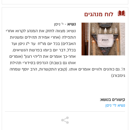
לוח מנהגים
נשיא
- י' ניסן
נשיא: מצווה לחזק את המנהג לקרוא אחרי
התפילה (אחרי אמירת תהילים ומשניות
האבלים) בכל יום מר"ח עד י"ג ניסן ועד
בכלל, דבר יום ביומו בפרשת הנשיאים.
אחר-כך אומרים את ה"יהי רצון" (אומרים
אותו גם בשבת) הנדפס בסידורי תהילת
ה'. גם כוהנים ולוויים אומרים אותו. (קובץ התקשרות, הרב יוסף שמחה
גינזבורג)
קישורים בנושא:
נשיא לי' ניסן