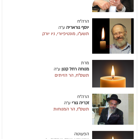
הרה"ח
יוסף גוראריה
ע״ה
תשע"ו, מונטיפיורי, ניו יורק
מרת
מנוחה רחל קטן
ע״ה
תשס"ח, הר הזיתים
הרה"ח
זכריה גורי
ע״ה
תשס"ז, הר המנוחות
הפעוטה