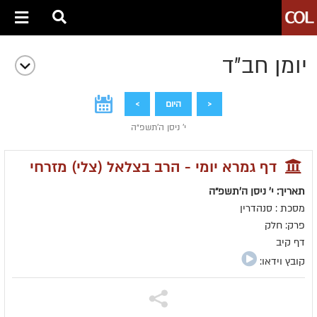
יומן חב״ד
<
היום
>
י' ניסן ה׳תשפ״ה
דף גמרא יומי - הרב בצלאל (צלי) מזרחי
תאריך: י' ניסן ה׳תשפ״ה
מסכת : סנהדרין
פרק: חלק
דף קיב
קובץ וידאו: