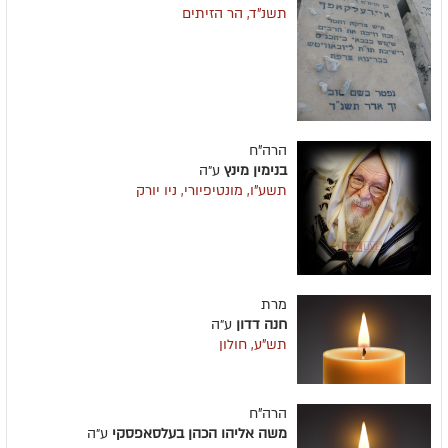
תשנ"ד, הר הזיתים
הרה"ח
בנימין מינץ
ע״ה
תשע"ו, מונטיפיורי, ניו יורק
מרת
חנה דדון
ע״ה
תש"ע, חולון
הרה"ח
משה אליהו הכהן בעלסאפסקי
ע״ה