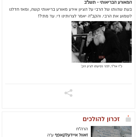
המאורע הבריאותי - תשנ"ב
בעת שהותו של הרבי על הציון אירע מאורע בריאותי קשה, ומאז חדלנו
לשמוע את הרבי. והקב"ה יאמר לצרותינו די. עד מתי?!
כ"ז אד"ר, לפני נסיעתו לציון הק'
זכרון להולכים
הרה"ח
זאוול איידעלקאפף
ע״ה