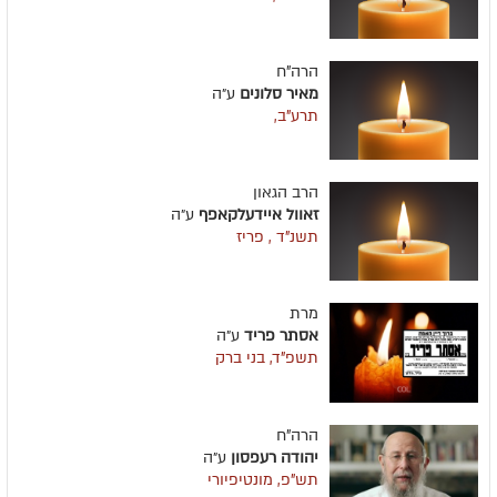
הרה"ח
מאיר סלונים
ע״ה
תרע"ב,
הרב הגאון
זאוול איידעלקאפף
ע״ה
תשנ"ד , פריז
מרת
אסתר פריד
ע״ה
תשפ"ד, בני ברק
הרה"ח
יהודה רעפסון
ע״ה
תש"פ, מונטיפיורי