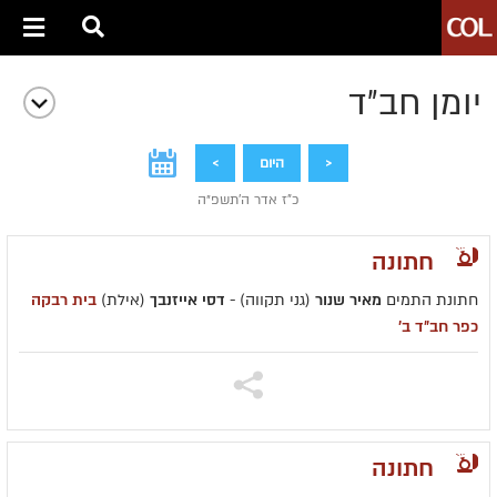
יומן חב״ד
<
היום
>
כ"ז אדר ה׳תשפ״ה
חתונה
חתונת התמים
מאיר שנור
(גני תקווה) -
דסי אייזנבך
(אילת)
בית רבקה
כפר חב״ד ב׳
חתונה