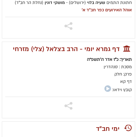
חתונת התמים
שעיה בלוי
(ירושלים) -
מושקי דונין
(נחלת הר חב"ד)
אוהל האירועים כפר חב"ד א'
דף גמרא יומי - הרב בצלאל (צלי) מזרחי
תאריך: כ"ז אדר ה׳תשפ״ה
מסכת : סנהדרין
פרק: חלק
דף קא
קובץ וידאו:
ימי חב"ד