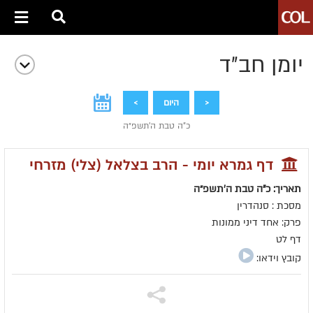
יומן חב״ד
<
היום
>
כ"ה טבת ה׳תשפ״ה
דף גמרא יומי - הרב בצלאל (צלי) מזרחי
תאריך: כ"ה טבת ה׳תשפ״ה
מסכת : סנהדרין
פרק: אחד דיני ממונות
דף לט
קובץ וידאו: