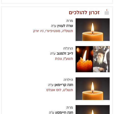
זכרון להולכים
מרת
שרה לעווין
ע״ה
תשס"ה, מונטיפיורי, ניו יורק
הרה"ח
לייב זלמנוב
ע״ה
תשע"ז, צפת
הילדה
חנה קריימאן
ע״ה
תשנ"ט, לוס אנגלס
מרת
חנה חיימסון
ע״ה