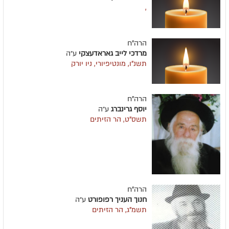
,
הרה"ח
מרדכי לייב גאראדעצקי
ע״ה
תשנ"ו, מונטיפיורי, ניו יורק
הרה"ח
יוסף גרינברג
ע״ה
תשס"ט, הר הזיתים
הרה"ח
חנוך העניך רפופורט
ע״ה
תשמ"ג, הר הזיתים