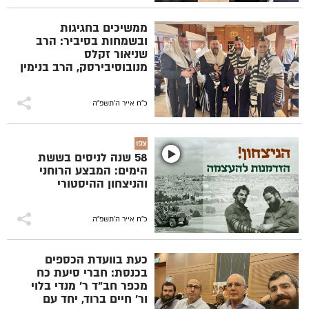
ממשיכים בחגיגות
ובשמחות בסיביר: הרב
שניאור זקלס
מנובוסיבירסק, הרב בנימין
ווגנר מקרסנויארסק, הרב
לוי קמינצקי מטומסק והרב
אהרון ווגנר מאירקוצק -
כ"ח אייר ה׳תשפ״ה
בתפילת שחרית הבוקר
צפו
58 שנה לניסים בששת
הימים: המבצע הרוחני
והניצחון ההיסטורי
כ"ח אייר ה׳תשפ״ה
כעת בוועדת הכספים
בכנסת: חברי סיעת כח
מכפר חב"ד ר' מנדי בלוי
ור' חיים ברוד, יחד עם