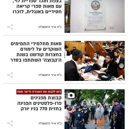
בצפת חנכו 'ספריית לוי',
עם מאות ספרי קריאה
חסידיים באנגלית, לזכרו
של תלמיד הישיבה -
התמים לוי לוין ז"ל
כ"ח אייר ה׳תשפ״ה
מאות מתלמידי התמימים
השוקדים על לימודם
בחצרות קודשנו בשנת
ה'קבוצה' השתתפו בסדר
מיוחד של לימוד ליקוטי
שיחות והשתתפו בהגרלה
על דולר של הרבי (צילום:
כ"ח אייר ה׳תשפ״ה
צבי לבנהרץ)
ניסו ללבות את האווירה ולייצר מתח
קבוצת מפגינים
פרו-פלסטינים הפגינה
בחזית 770 בניו יורק
כ"ח אייר ה׳תשפ״ה