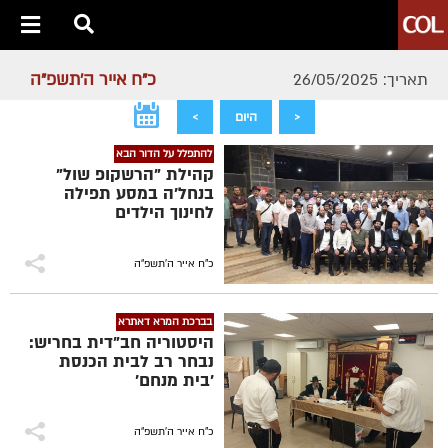
כ"ח אייר ה׳תשפ״ה
תאריך: 26/05/2025
<
היום
>
להתפלל על הדור הבא
קהילת "הרשקופ שול"
בנחל'ה במסע תפילה
לחינוך הילדים
כ"ח אייר ה׳תשפ״ה
בברכת המרא דאתרא
היסטוריה חב"דית בחריש:
נבחר רב לבית הכנסת
'בית מנחם'
כ"ח אייר ה׳תשפ״ה