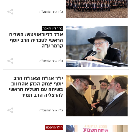
הכינוס הארצי שע"י צעירי
אגודת חב''ד, הנערך בימים
אלו במלון ניר עציון
כ"ח אייר ה׳תשפ״ה
שבצפון הארץ • צילום:
משה זלטפולסקי
ברוך דיין האמת
אבל בליובאוויטש: השליח
הראשי לטבריה הרב יוסף
קרמר ע"ה
כ"ח אייר ה׳תשפ״ה
יו"ר אגו"ח וצאגו"ח הרב
יוסף יצחק הכהן אהרונוב
בשיחה עם השליח הראשי
להרצליה הרב תמיר
קסטיאל ועם המועמד
המוביל לרבנות העיר,
הגאון החסיד הרב יעקב
כ"ח אייר ה׳תשפ״ה
נקי שליט"א, במהלך כינוס
השלוחים הארצי
חולל מהפכה