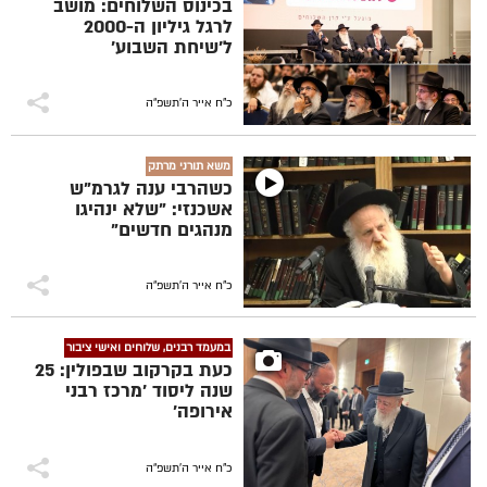
בכינוס השלוחים: מושב
לרגל גיליון ה-2000
ל'שיחת השבוע'
כ"ח אייר ה׳תשפ״ה
משא תורני מרתק
כשהרבי ענה לגרמ"ש
אשכנזי: "שלא ינהיגו
מנהגים חדשים"
כ"ח אייר ה׳תשפ״ה
במעמד רבנים, שלוחים ואישי ציבור
כעת בקרקוב שבפולין: 25
שנה ליסוד 'מרכז רבני
אירופה'
כ"ח אייר ה׳תשפ״ה