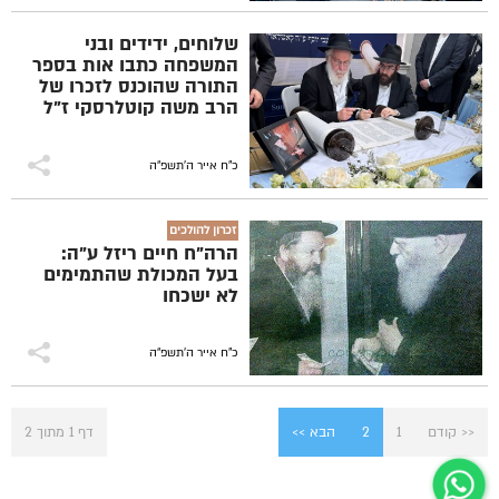
שלוחים, ידידים ובני
המשפחה כתבו אות בספר
התורה שהוכנס לזכרו של
הרב משה קוטלרסקי ז"ל
ביום היראצייט הראשון
לפטירתו. (צילום: פייטל
לוין)
כ"ח אייר ה׳תשפ״ה
זכרון להולכים
הרה"ח חיים ריזל ע"ה:
בעל המכולת שהתמימים
לא ישכחו
כ"ח אייר ה׳תשפ״ה
<< קודם
1
2
הבא >>
דף 1 מתוך 2