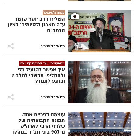
מנחה ה'סיומים'
השליח הרב יוסף קרמר
ע"ה מארגן ה'סיומים' בציון
הרמב"ם
כ"ח אייר ה׳תשפ״ה
מהמקורות - ועד הפרקטיקה | צפו
איך אפשר להגעיל כלי
ולהחליפו מבשרי לחלבי?
ובנוגע לתנור?
כ"ח אייר ה׳תשפ״ה
עוצמה בפריים אחד:
תמונה הקבוצתית של
שלוחי הרבי לארה"ק
מ-907 בתי חב''ד במהלך