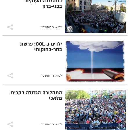
בתהלוכה הענקית
בבני-ברק
י"ט אייר ה׳תשס״ו
ילדים ב-COL: פרשת
בהר-בחוקותי
י"ט אייר ה׳תשס״ו
התהלוכה הגדולה בקרית
מלאכי
י"ט אייר ה׳תשס״ו