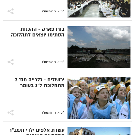
י"ט אייר ה׳תשס״ו
בורו פארק - ההכנות
הסתימו יוצאים לתהלוכה
י"ט אייר ה׳תשס״ו
ירושלים - גלרייה מס' 2
מתהלוכת ל"ג בעומר
י"ט אייר ה׳תשס״ו
עשרת אלפים ילדי תשב"ר