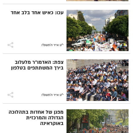
עכו: כאיש אחד בלב אחד
י"ט אייר ה׳תשס״ו
צפת: האדמו"ר מלעלוב
בירך המשתתפים בטלפון
י"ט אייר ה׳תשס״ו
מפגן של אחדות בתהלוכה
הגדולה והמרכזית
באוקראינה