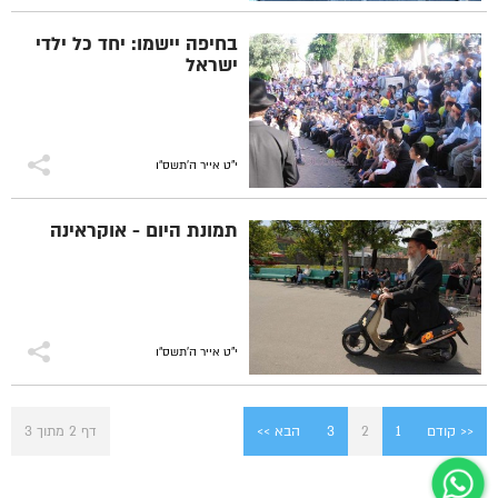
בחיפה יישמו: יחד כל ילדי
ישראל
י"ט אייר ה׳תשס״ו
תמונת היום - אוקראינה
י"ט אייר ה׳תשס״ו
<< קודם
1
2
3
הבא >>
דף 2 מתוך 3