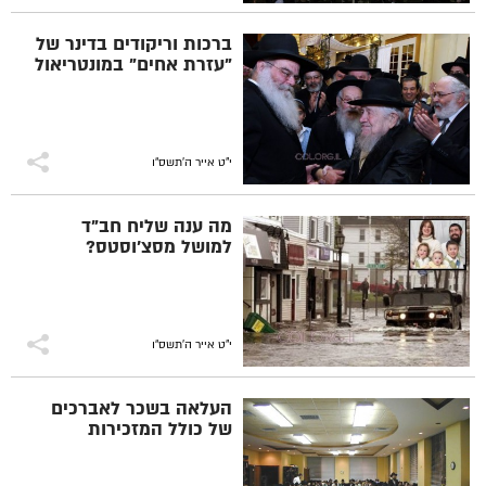
ברכות וריקודים בדינר של
"עזרת אחים" במונטריאול
י"ט אייר ה׳תשס״ו
מה ענה שליח חב"ד
למושל מסצ'וסטס?
י"ט אייר ה׳תשס״ו
העלאה בשכר לאברכים
של כולל המזכירות