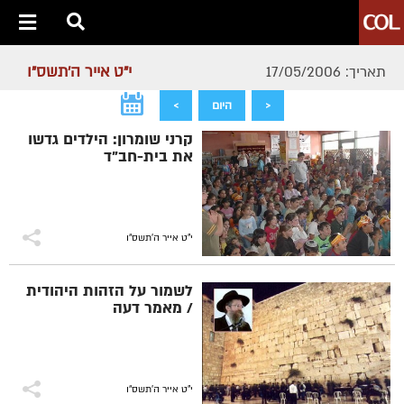
י"ט אייר ה׳תשס״ו
תאריך: 17/05/2006
<
היום
>
קרני שומרון: הילדים גדשו
את בית-חב"ד
י"ט אייר ה׳תשס״ו
לשמור על הזהות היהודית
/ מאמר דעה
י"ט אייר ה׳תשס״ו