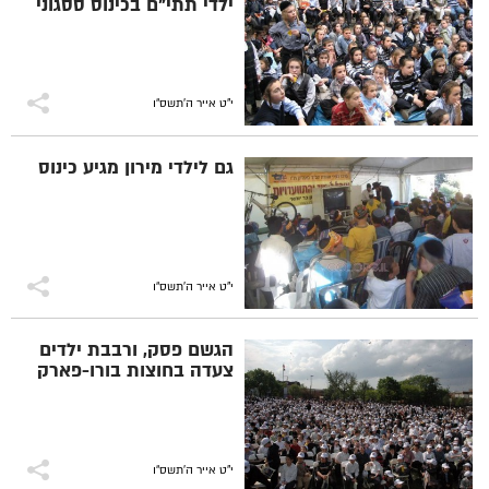
ילדי תתי"ם בכינוס ססגוני
י"ט אייר ה׳תשס״ו
גם לילדי מירון מגיע כינוס
י"ט אייר ה׳תשס״ו
הגשם פסק, ורבבת ילדים
צעדה בחוצות בורו-פארק
י"ט אייר ה׳תשס״ו