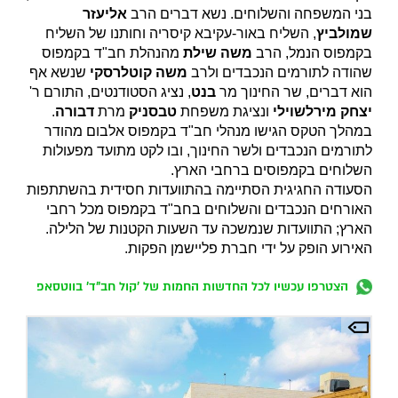
בני המשפחה והשלוחים. נשא דברים הרב
אליעזר
שמולביץ
, השליח באור-עקיבא קיסריה וחותנו של השליח
בקמפוס הנמל, הרב
משה שילת
מהנהלת חב"ד בקמפוס
שהודה לתורמים הנכבדים ולרב
משה קוטלרסקי
שנשא אף
הוא דברים, שר החינוך מר
בנט
, נציג הסטודנטים, התורם ר'
יצחק מירלשוילי
ונציגת משפחת
טבסניק
מרת
דבורה
.
במהלך הטקס הגישו מנהלי חב"ד בקמפוס אלבום מהודר
לתורמים הנכבדים ולשר החינוך, ובו לקט מתועד מפעולות
השלוחים בקמפוסים ברחבי הארץ.
הסעודה החגיגית הסתיימה בהתוועדות חסידית בהשתתפות
האורחים הנכבדים והשלוחים בחב"ד בקמפוס מכל רחבי
הארץ; התוועדות שנמשכה עד השעות הקטנות של הלילה.
האירוע הופק על ידי חברת פליישמן הפקות.
הצטרפו עכשיו לכל החדשות החמות של 'קול חב"ד' בווטסאפ