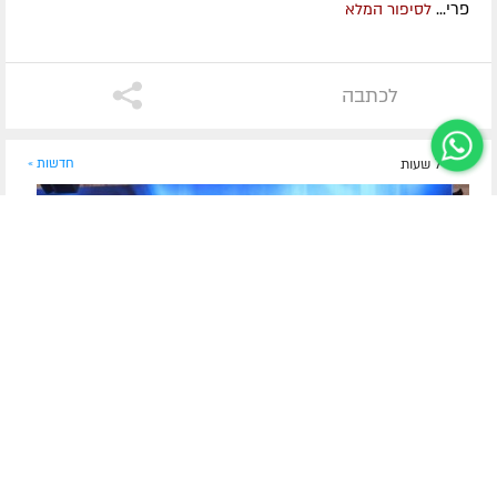
פרי...
לסיפור המלא
לכתבה
לפני 7 שעות
חדשות »
תלמידי ישיבת אור יהודה בקזחסטן
מסע מרגש בעקבות חייו של ר' לוי'ק באלמא אטא