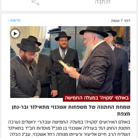
לכתבה
לפני 7 שעות
חדשות »
באולמי 'סקויה' במעלה החמישה
שמחת החתונה של משפחות אשכנזי מתאילנד ובר-נתן
מצפת
באולם האירועים 'סקויה' במעלה החמישה שבהרי ירושלים נערכה
חתונת החתן הת' בערל'ה אשכנזי בן מנכ"ל מוסדות חב''ד בתאילנד
השליח הרב חיים אליעזר ורעייתו מנוחה רחל אשכנזי, עב"ג הכלה