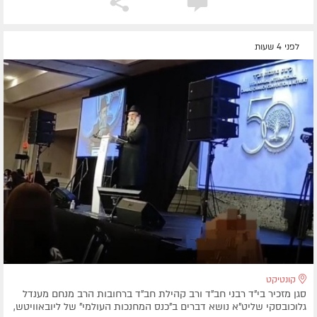
לפני 4 שעות
קונטיקט
סגן מזכיר בי"ד רבני חב"ד ורב קהילת חב"ד ברחובות הרב מנחם מענדל
גלוכובסקי שליט"א נושא דברים ב"כנס המחנכות העולמי" של ליובאוויטש,