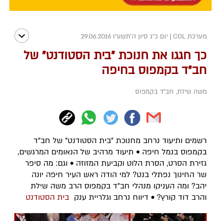
מערכת COL
|
יום כ"ג סיון ה׳תשע״ו 29.06.2016
כך חגגו את חנוכת "בית הסטודנט" של
חב"ד בקמפוס בחיפה
משה שילת
,
חב"ד בקמפוס
רשמים ותיעוד נרחב מחנוכת "בית הסטודנט" של חב"ד
בקמפוס בנמל חיפה • תיעוד מרהיב של הנאומים המרגשים,
גזירת הסרט, הסרת הלוט וקביעת המזוזה • וגם: מה סיפר
שר החינוך נפתלי בנט? למי הודה ראש העיר חיפה יונה
יהב? ומה העניקו מנהלי חב"ד בקמפוס הרב משה שילת
והרב דוד קורץ? • דיווח נרחב וגלריית ענק
בית הסטודנט