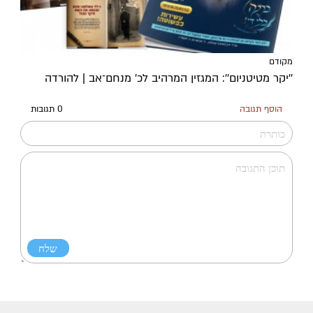
מקודם
''יקר מטיטניום'': המגזין המרהיב לכ’ מנחם־אב | להורדה
הוסף תגובה
0 תגובות