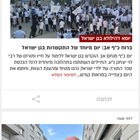
יומא דהילולא בגן ישראל
ברוח כ"ף אב: יום מיוחד של התקשרות בגן ישראל
יום כ"ף מנחם אב הוקדש בגן ישראל ללימוד על חייו ותורתו של רבי
לוי יצחק נ"ע. החיילים השתתפו בתהלוכה מיוחדת לרגל הכנסת
ספר התורה של ילדי ישראל, נהנו מטיול ומהצגת הצוות, וחתמו את
היום בצפייה במראות קודש...
לסיפור המלא
לכתבה
לפני שעה