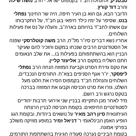
טבסניק
, ולהנהלת חב"ד בקמפוס ישראל - הרב
משה שילת
והרב
דוד קורץ
.
הדובר הבא, גם הוא בן העיר חיפה, היה שר החינוך
נפתלי
בנט
, שסיפר על ימיו כילד חיפאי בגן חב"ד, על התקרבותו
עם אשתו לחב"ד בהיותם בארה"ב, והעלה על נס את פעילות
השלוחים.
אחריו נשא דברים סיו"ר מל"ח, הרב
משה קוטלרסקי
שפנה
אל הסטודנטים הרבים שנכחו במקום והזכיר להם שעיקר
הבניין הוא בהשתתפותם בפעילות בו... את שלב הנאומים
חתם השליח במקום הרב
אליעזר קליין
.
את טקס גזירת הסרט וקביעת המזוזה הנחה הרב
נפתלי
ליפסקר
, יו"ר אגף הסניפים בצא"ח. התורמים הנכבדים,
השלוחים והנהלת חב"ד בקמפוס הסירו את הלוט מעל
השלט, גזרו את סרט הכניסה וקבעו את המזוזה בברכה
בטקס נרגש ורב רושם.
מיד לאחר מכן התקיימו בבניין שני אירועי תרבות יהודיים
לסטודנטיים החיפאים. בקומת הכניסה לבניין הרצתה
העיתונאית
סיון רהב מאיר
על נושאים ביהדות, ובקומת הגג
הופיע האמן הבינלאומי ר'
דניאל זמיר
במופע מוזיקה משולב
בפרקי אמונה.
בקומת הביניים נערכה סעודה חגיגית בהשתתפות התורמים,