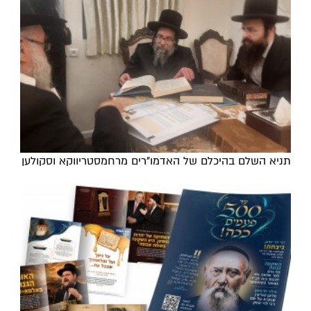
תניא השלם בהיכלם של האדמו"רים מרחמסטריווקא וסקולען