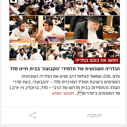
חפשו את בנכם בגלריה
הגלריה השבועית של תלמידי 'הקבוצה' בבית חיינו 770
צלם COL, שמואל־בצלאל דהן, מגיש את הגלריה השבועית:
התמימים בישיבת תות"ל המרכזית 770 – 'הקבוצה', בעת סדרי
הנגלה והחסידות בבית מדרשו של הרבי – 770, ברוקלין, ניו יורק |
אל התמימים ב'סדרים...
לסיפור המלא
לכתבה