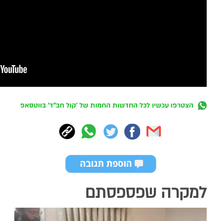
הצטרפו עכשיו לכל החדשות החמות של 'קול חב"ד' בווטסאפ
למקרה שפספסתם