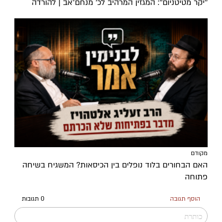
''יקר מטיטניום'': המגזין המרהיב לכ’ מנחם־אב | להורדה
מקודם
האם הבחורים בלוד נופלים בין הכיסאות? המשגיח בשיחה
פתוחה
הוסף תגובה
0 תגובות