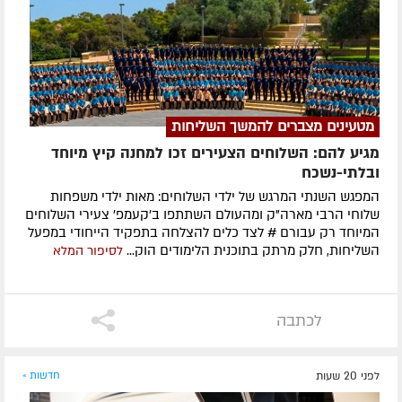
מטעינים מצברים להמשך השליחות
מגיע להם: השלוחים הצעירים זכו למחנה קיץ מיוחד
ובלתי-נשכח
המפגש השנתי המרגש של ילדי השלוחים: מאות ילדי משפחות
שלוחי הרבי מארה"ק ומהעולם השתתפו ב'קעמפ' צעירי השלוחים
המיוחד רק עבורם # לצד כלים להצלחה בתפקיד הייחודי במפעל
השליחות, חלק מרתק בתוכנית הלימודים הוק...
לסיפור המלא
לכתבה
לפני 20 שעות
חדשות »