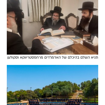
תניא השלם בהיכלם של האדמו"רים מרחמסטריווקא וסקולען