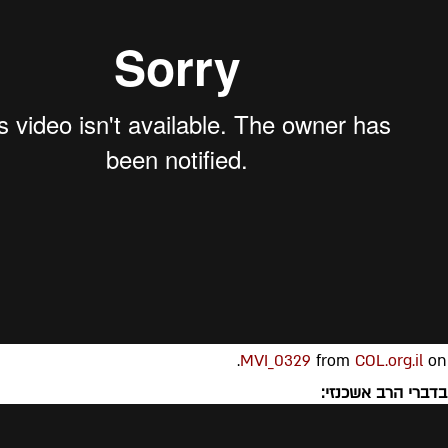
.
MVI_0329
from
COL.org.il
o
בדברי הרב אשכנזי: