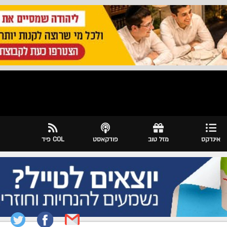
אינדקס
מזל טוב
פודקאסט
COL פיד