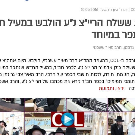
|
יום ד' סיון ה׳תשע״ו 10.06.2016
ששלח הריי"צ נ"ע הולבש במעיל ח
ר במיוחד
גרוזמן
,
הרב מאיר אשכנזי
כפי שפורסם ב-COL, במעמד המד"א הרב מאיר אשכנזי, הולבש היום אחה"צ
שלח כ"ק אדמו"ר הריי"צ נ"ע לכפר חב"ד, במעיל החדש שנתפר במיו
, חג מתן תורה, לזכות תושבי הכפר של הרבי. הרב מאיר צבי גרוזמן 
תומכי תמימים" בכפר חב"ד קרא את מכתבו של הריי"צ נ"ע, והרב אשכ
רכה
וידאו, ותמונות