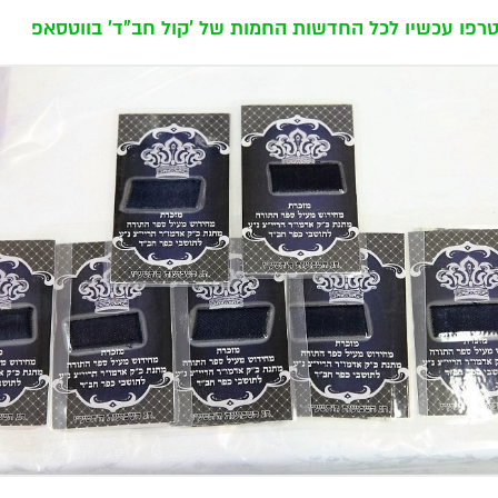
רפו עכשיו לכל החדשות החמות של 'קול חב"ד' בווטסאפ