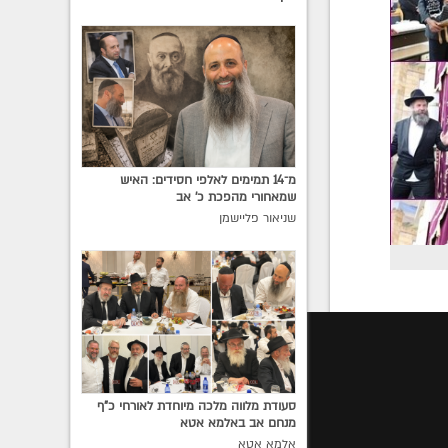
מ־14 תמימים לאלפי חסידים: האיש
שמאחורי מהפכת כ׳ אב
שניאור פליישמן
סעודת מלווה מלכה מיוחדת לאורחי כ"ף
מנחם אב באלמא אטא
אלמא אטא