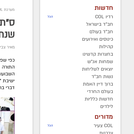
חדשות
מערכת COL
רדיו COL
הכל
ס"ת 
חב"ד בישראל
חב"ד בעולם
שנתפ
כינוסים ואירועים
קהילות
מאיר צבי 
בחצרות קדשינו
שמחות אנ"ש
התורה ש
יוצאים לשליחות
השבועות
נשות חב"ד
ישיבת "
ברוך דיין האמת
דברי ב
בעולם החרדי
חדשות כלליות
לילדים
מדורים
COL צעיר
הכל
צרכנות