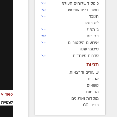
כינוס השלוחים העולמי
הכל
תשרי בליובאוויטש
הכל
חנוכה
הכל
י"ט כסלו
ג' תמוז
הכל
בחירות
הכל
אירועים היסטוריים
הכל
סיכומי שנה
סדרות מיוחדות
הכל
תגיות
שיעורים והרצאות
אנשים
נושאים
מקומות
n
Vimeo
מוסדות וארגונים
לצפייה 
רדיו COL