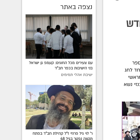
נצפה באתר
דש
 ספר
עם צעירים מכל החוגים: קעמפ גן ישראל
בני הישיבות בכפר חב"ד
חד לחג
ישיבת אהלי תמימים
מראשי
נזי נשא
ר' לוי גיל פרוזי ז"ל קהילת חב"ד בפתח
תקווה נפטר בגיל 48