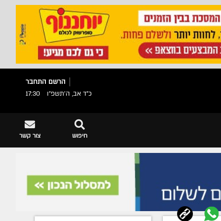
הרשם
התחבר
כ"ד אב, ה׳תשפ״ו
17:30
חיפוש
צור קשר