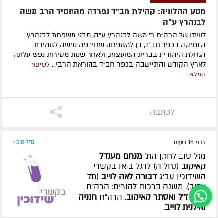
מסע ההלוויה: קהילת חב"ד נפרדה מהחסיד הרב משה
לבנהרץ ע"ה
לוויתו של הרה"ח ר' משה לבנהרץ ע"ה, מבני משפחת לבנהרץ
הוותיקה בכפר חב"ד, בן למשפחה שחירפה נפשה לשמירת
הגחלת היהודית בברית המועצות, ולאחר שנות מסירות נפש עלתה
לארץ הקודש והתיישבה בכפר חב"ד בהוראת הרבי...
לסיפור
המלא
לכתבה
לפני 16 שעות
מזל טוב »
מזל טוב לחתן הת'
מנחם מענדל
קאיקוב
(נחל''ה) לרגל בואו בקשרי
השידוכין עב"ג
דבורה לאה לוייב
(תל
אביב). משנה ברכות להורים: הרה"ח
ברוך ז''ל ואסתר קאיקןב
. הרה"ח
חנניה
ואילנית לוייב
.