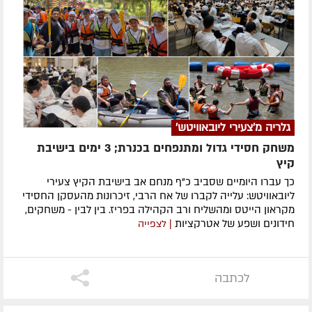
גלריה מ'צעירי ליובאוויטש'
משחק חסידי גדול ומתנפחים בכנרת; 3 ימים בישיבת
קיץ
כך עברו היומיים שסביב כ"ף מנחם אב בישיבת הקיץ צעירי
ליובאוויטש: עלייה לקברו של אח הרבי, זיכרונות מהעסקן החסידי
מקראון הייטס ומהשליח ורב הקהילה בפריז. בין לבין - משחקים,
חידונים ושפע של אטרקציות
| לצפייה
לכתבה