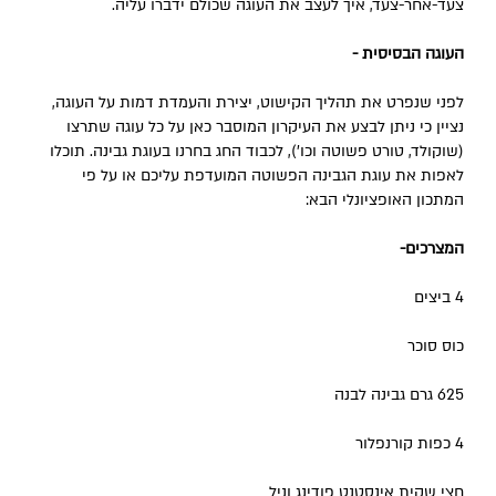
צעד-אחר-צעד, איך לעצב את העוגה שכולם ידברו עליה.
העוגה הבסיסית -
לפני שנפרט את תהליך הקישוט, יצירת והעמדת דמות על העוגה,
נציין כי ניתן לבצע את העיקרון המוסבר כאן על כל עוגה שתרצו
(שוקולד, טורט פשוטה וכו'), לכבוד החג בחרנו בעוגת גבינה. תוכלו
לאפות את עוגת הגבינה הפשוטה המועדפת עליכם או על פי
המתכון האופציונלי הבא:
המצרכים-
4 ביצים
כוס סוכר
625 גרם גבינה לבנה
4 כפות קורנפלור
חצי שקית אינסטנט פודינג וניל