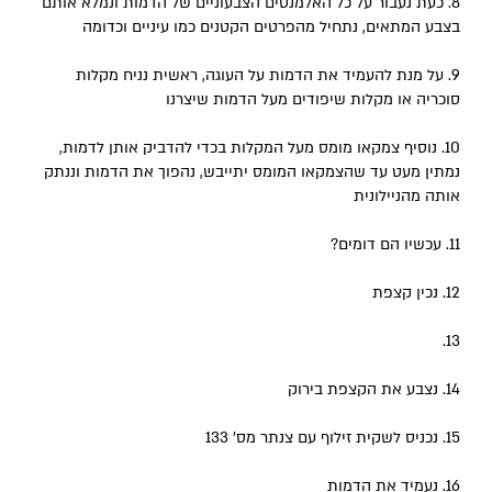
8. כעת נעבור על כל האלמנטים הצבעוניים של הדמות ונמלא אותם
בצבע המתאים, נתחיל מהפרטים הקטנים כמו עיניים וכדומה
9. על מנת להעמיד את הדמות על העוגה, ראשית נניח מקלות
סוכריה או מקלות שיפודים מעל הדמות שיצרנו
10. נוסיף צמקאו מומס מעל המקלות בכדי להדביק אותן לדמות,
נמתין מעט עד שהצמקאו המומס יתייבש, נהפוך את הדמות וננתק
אותה מהניילונית
11. עכשיו הם דומים?
12. נכין קצפת
13.
14. נצבע את הקצפת בירוק
15. נכניס לשקית זילוף עם צנתר מס' 133
16. נעמיד את הדמות