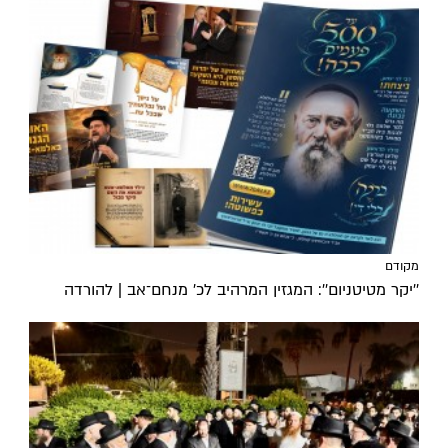
מקודם
''יקר מטיטניום'': המגזין המרהיב לכ’ מנחם־אב | להורדה