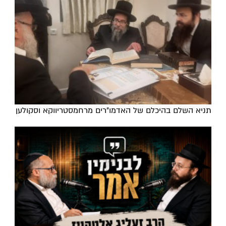
תניא השלם בהיכלם של האדמו"רים מרחמסטריווקא וסקולען