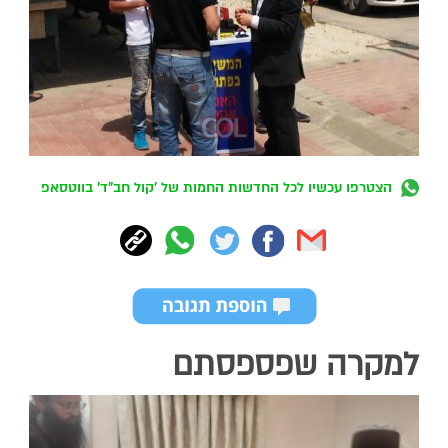
הצטרפו עכשיו לכל החדשות החמות של 'קול חב"ד' בווטסאפ
למקרה שפספסתם