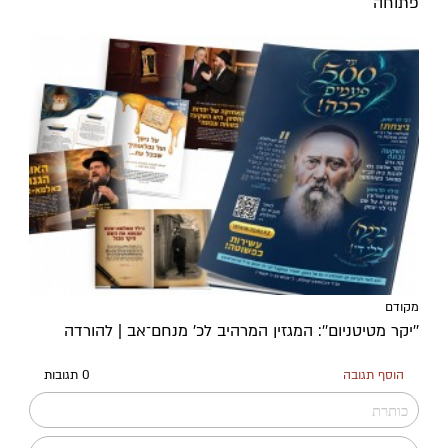
פתוחה
מקודם
''יקר מטיטניום'': המגזין המרהיב לכ’ מנחם־אב | להורדה
הוסף תגובה
0 תגובות