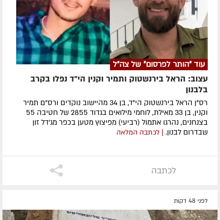
עוד "הותר לפרסום" של צה"ל
עצוב: הראל בירנשטוק ותמיר וקנין הי"ד נפלו בקרב
בלבנון
רס"ן הראל בירנשטוק הי"ד, בן 34 מהיישוב נוקדים ורס"ם תמיר
וקנין, בן 33 מאילת, לוחמי מילואים בגדוד 2855 של חטיבה 55
בצנחנים, נהרגו אתמול (רביעי) מפיצוץ מטען בכפר מג'דל זון
שבדרום לבנון.
| לכתבה המלאה
לכתבה
לפני 48 דקות