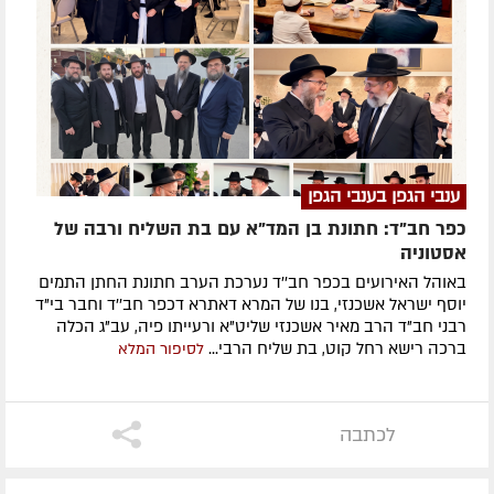
ענבי הגפן בענבי הגפן
כפר חב"ד: חתונת בן המד"א עם בת השליח ורבה של
אסטוניה
באוהל האירועים בכפר חב''ד נערכת הערב חתונת החתן התמים
יוסף ישראל אשכנזי, בנו של המרא דאתרא דכפר חב''ד וחבר בי"ד
רבני חב"ד הרב מאיר אשכנזי שליט"א ורעייתו פיה, עב"ג הכלה
ברכה רישא רחל קוט, בת שליח הרבי...
לסיפור המלא
לכתבה