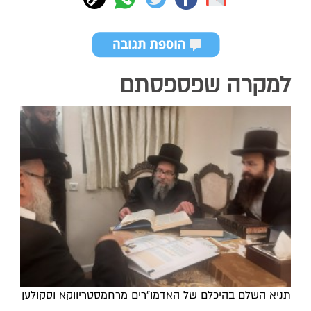
למקרה שפספסתם
תניא השלם בהיכלם של האדמו"רים מרחמסטריווקא וסקולען