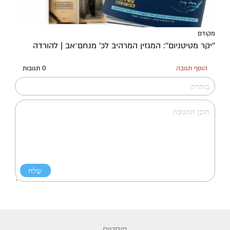
מקודם
''יקר מטיטניום'': המגזין המרהיב לכ’ מנחם־אב | להורדה
הוסף תגובה
0 תגובות
פוסטים