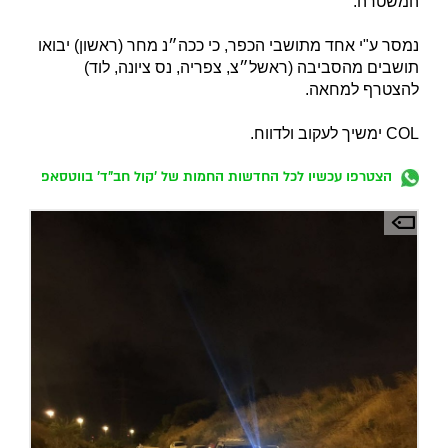
המשטרה.
נמסר ע"י אחד מתושבי הכפר, כי ככה״נ מחר (ראשון) יבואו
תושבים מהסביבה (ראשל״צ, צפריה, נס ציונה, לוד)
להצטרף למחאה.
COL ימשיך לעקוב ולדווח.
הצטרפו עכשיו לכל החדשות החמות של 'קול חב"ד' בווטסאפ