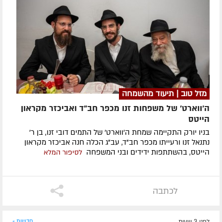
מזל טוב | תיעוד מהשמחה
ה'ווארט' של משפחות זנו מכפר חב"ד ואביכזר מקראון
הייטס
בניו יורק התקיימה שמחת ה'ווארט' של התמים דובי זנו, בן ר'
נתנאל זנו ורעייתו מכפר חב"ד, עב"ג הכלה חנה אביכזר מקראון
הייטס, בהשתתפות ידידים ובני המשפחה
לסיפור המלא
לכתבה
לפני 3 שעות
חדשות »