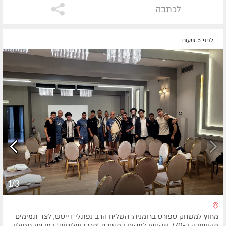
לכתבה
לפני 5 שעות
1/3
מחוץ למשחק ספורט ברומניה: השליח הרב נפתלי דייטש, לצד תמימים
מהישיבה ב-770 שהגיעו למקום במסגרת 'מרכז שליחות' במבצע תפילין