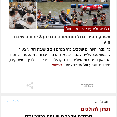
גלריה מ'צעירי ליובאוויטש'
משחק חסידי גדול ומתנפחים בכנרת; 3 ימים בישיבת
קיץ
כך עברו היומיים שסביב כ"ף מנחם אב בישיבת הקיץ צעירי
ליובאוויטש: עלייה לקברו של אח הרבי, זיכרונות מהעסקן החסידי
מקראון הייטס ומהשליח ורב הקהילה בפריז. בין לבין - משחקים,
חידונים ושפע של אטרקציות
| לצפייה
לכתבה
היום, כ"ו אב
זכרון להולכים »
זכרון להולכים
הרה"ח אברהם ישעיה גרונר ע״ה