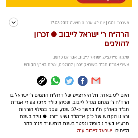
מערכת COL
|
יום י"ט אדר ה׳תשע״ז 17.03.2017
הרה"ח ר' ישראל לייבוב ● זכרון
להולכים
שלמה מיידנציק
,
ישראל לייבוב
,
אברהם פרשן
,
צעירי אגודת חב"ד בישראל
,
זכרון להולכים
,
צא"ח בארץ הקודש
היום י"ט באדר, חל היארצייט של הרה"ח התמים ר' ישראל בן
הרה"ח ר' מנחם מנדל לייבוב, שכיהן כיו"ר מרכז צעירי אגודת
חב"ד באה"ק ת"ו במשך כ-37 שנה, ועסק במילוי הוראות
ורצונו הקדוש של כ"ק אדמו"ר נשיא דורנו ● נולד בשנת
תרע"א בעיר ניקופול ונפטר בשנת ה'תשנ"ד מנ"כ בהר
הזיתים
ישראל לייבוב ע"ה