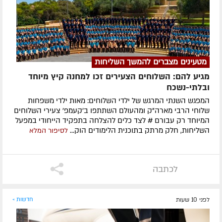
מטעינים מצברים להמשך השליחות
מגיע להם: השלוחים הצעירים זכו למחנה קיץ מיוחד
ובלתי-נשכח
המפגש השנתי המרגש של ילדי השלוחים: מאות ילדי משפחות
שלוחי הרבי מארה"ק ומהעולם השתתפו ב'קעמפ' צעירי השלוחים
המיוחד רק עבורם # לצד כלים להצלחה בתפקיד הייחודי במפעל
השליחות, חלק מרתק בתוכנית הלימודים הוק...
לסיפור המלא
לכתבה
לפני 10 שעות
חדשות »