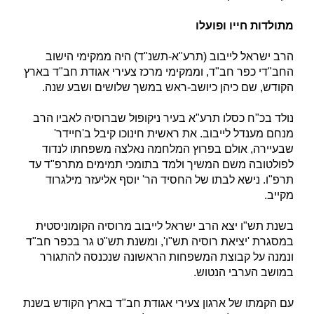
מתולדות חייו ופועלו
הרב ישראל לייבוב (תרע"א-תשנ"ד) היה ממקימי הישוב
החב"די כפר חב"ד, וממקימי מרכז צעירי אגודת חב"ד בארץ
הקודש, שם כיהן כיושב-ראש במשך שלושים ושבע שנה.
נולד בכ"ח כסלו תרע"א בעיר ניקופול שברוסיה לאביו הרב
מנחם מענדל לייבוב. את ראשית חינוכו קיבל ב'חיידר'
שבעיירה, אולם בפרוץ המלחמה נאלצה משפחתו לנדוד
לפולטובה משם המשיך ולמד בתומכי תמימים מתרפ"ד עד
תרפ"ו. נישא לבתו של החסיד הר' יוסף אליעזר מילגרוד
מקייב.
בשנת תש"ו יצא הרב ישראל לייבוב מרוסיה הקומוניסטית
במסגרת 'יציאת רוסיה תש"ו', ומשנת תש"ט גר בכפר חב"ד
ונמנה על קבוצת המשפחות הראשונה שנכנסה להתגורר
במושב הערבי הנטוש.
עם הקמתו של ארגון צעירי אגודת חב"ד בארץ הקודש בשנת