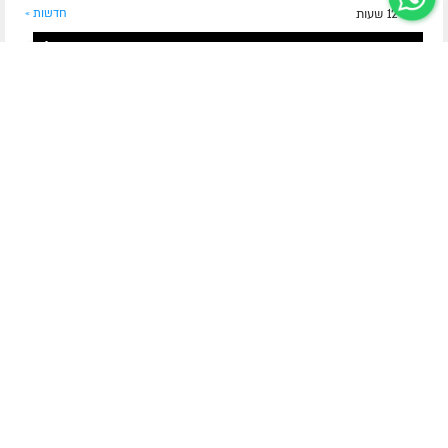
לפני 12 שעות
חדשות »
בין אברהם לשליח הצעיר
כוח בלי גבול: ההמנון החדש של קעמפ משפחת שלוחים
הצעירים
קעמפ גן ישראל משפחת השלוחים הצעירים מציג את ההמנון
החדש "והוא עומד עליהם". ההמנון עוסק בכוחות שמקבל השליח
הצעיר בביצוע שליחותו ובקשר המיוחד לרבי. את ההמנון מבצעים
ילדי הקעמפ.
לסיפור המלא