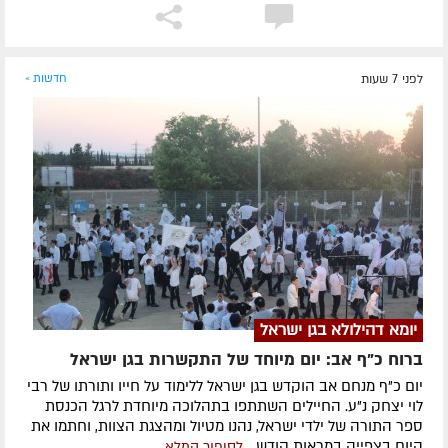
לפני 7 שעות
חדשות »
יומא דהילולא בגן ישראל
ברוח כ"ף אב: יום מיוחד של התקשרות בגן ישראל
יום כ"ף מנחם אב הוקדש בגן ישראל ללימוד על חייו ותורתו של רבי
לוי יצחק נ"ע. החיילים השתתפו בתהלוכה מיוחדת לרגל הכנסת
ספר התורה של ילדי ישראל, נהנו מטיול ומהצגת הצוות, וחתמו את
היום בצפייה במראות קודש...
לסיפור המלא