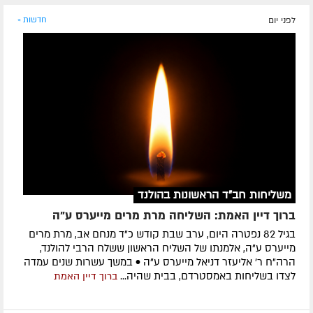
לפני יום
חדשות »
משליחות חב"ד הראשונות בהולנד
ברוך דיין האמת: השליחה מרת מרים מייערס ע"ה
בגיל 82 נפטרה היום, ערב שבת קודש כ"ד מנחם אב, מרת מרים
מייערס ע"ה, אלמנתו של השליח הראשון ששלח הרבי להולנד,
הרה"ח ר' אליעזר דניאל מייערס ע"ה • במשך עשרות שנים עמדה
לצדו בשליחות באמסטרדם, בבית שהיה...
ברוך דיין האמת