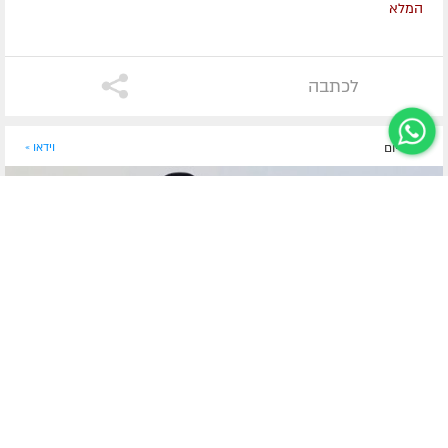
המלא
לכתבה
לפני יום
וידאו »