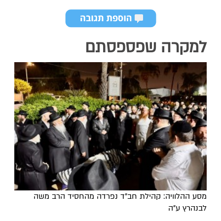
למקרה שפספסתם
מסע ההלוויה: קהילת חב"ד נפרדה מהחסיד הרב משה
לבנהרץ ע"ה