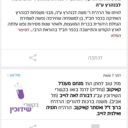
לבנהרץ ע"ה
לוויתו של הרה"ח ר' משה לבנהרץ ע"ה, מבני משפחת לבנהרץ
הוותיקה בכפר חב"ד, בן למשפחה שחירפה נפשה לשמירת
הגחלת היהודית בברית המועצות, ולאחר שנות מסירות נפש עלתה
לארץ הקודש והתיישבה בכפר חב"ד בהוראת הרבי...
לסיפור
המלא
לכתבה
לפני 7 שעות
מזל טוב »
מזל טוב לחתן הת'
מנחם מענדל
קאיקוב
(נחל''ה) לרגל בואו בקשרי
השידוכין עב"ג
דבורה לאה לוייב
(תל
אביב). משנה ברכות להורים: הרה"ח
ברוך ז''ל ואסתר קאיקןב
. הרה"ח
חנניה
ואילנית לוייב
.