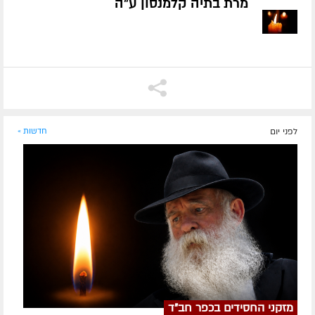
מרת בתיה קלמנסון ע״ה
לפני יום
חדשות »
מזקני החסידים בכפר חב"ד