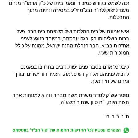
זכה לשמש בקודש כמזכירו ונאמן ביתו של כ"ק אדמו"ר מנחם
מענדל זצוקללה"ה נבג"מ זי"ע במסירה ונתינה מתוך
התבטלות.
איש אמונם של בית המלכות ושל משפחת בית הרב.
פעל
רבות בשליחותו הק' בגלוי ובסתר, במיוחד בנוגע לעניני
אה"ק תובב"א.
חבר הנהלת מחנה ישראל, ממונה על כולל
המזכירות שע"י.
קיבל כל אדם בסבר פנים יפות. רבים בחרו בו בנאמנם
להביא עניניהם אל הקודש פנימה.
העמיד דור ישרים יבורך
ומהם שלוחי המלך.
נפטר עש"ק לסדר משרת משה מבחריו והוא למנוחות אחרי
חצות היום, י"ח סיון שנת ה'תשע"ה.
ת' נ' צ' ב' ה'
הצטרפו עכשיו לכל החדשות החמות של 'קול חב"ד' בווטסאפ