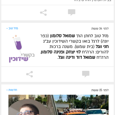
לפני 14 שעות
מזל טוב »
מזל טוב לחתן הת'
שמואל סלומון
(כפר
יונה) לרגל בואו בקשרי השידוכין עב"ג
חני ווגל
(בית שמש). משנה ברכות
להורים: הרה"ח
לוי יצחק ופנינה סלומון
.
הרה"ח
שמואל דוד ודינה ווגל
.
לפני 15 שעות
חדשות »