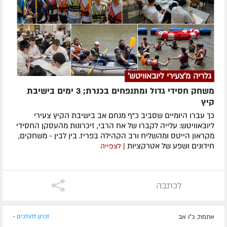
גלריה מ'צעירי ליובאוויטש'
משחק חסידי גדול ומתנפחים בכנרת; 3 ימים בישיבת
קיץ
כך עברו היומיים שסביב כ"ף מנחם אב בישיבת הקיץ צעירי
ליובאוויטש: עלייה לקברו של אח הרבי, זיכרונות מהעסקן החסידי
מקראון הייטס ומהשליח ורב הקהילה בפריז. בין לבין - משחקים,
חידונים ושפע של אטרקציות
| לצפייה
לכתבה
אתמול, כ"ו אב
זכרון להולכים »