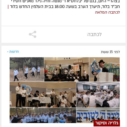
בצהריי היום, בנם של יבלחט"א ר' מנשה וחיה גילר מאנ"ש חסידי
חב"ד בלוד, תיערך הערב בשעה 18:00 בבית העלמין החדש בלוד
|
לכתבה המלאה
לכתבה
לפני 15 שעות
חדשות »
גלריה וסיקור