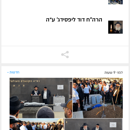
הרה"ח דוד ליפסידג' ע״ה
לפני 9 שעות
חדשות »