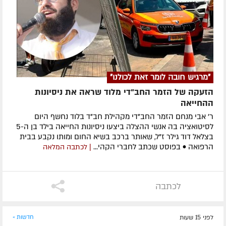
"מרגיש חובה לומר זאת לכולנו"
הזעקה של הזמר החב"די מלוד שראה את ניסיונות
ההחייאה
ר' אבי מנחם הזמר החב"די מקהילת חב"ד בלוד נחשף היום
לסיטואציה בה אנשי ההצלה ביצעו ניסיונות החייאה בילד בן ה-5
בצלאל דוד גילר ז"ל, שאותר ברכב בשיא החום ומותו נקבע בבית
הרפואה • בפוסט שכתב לחברי הקהי...
| לכתבה המלאה
לכתבה
לפני 15 שעות
חדשות »