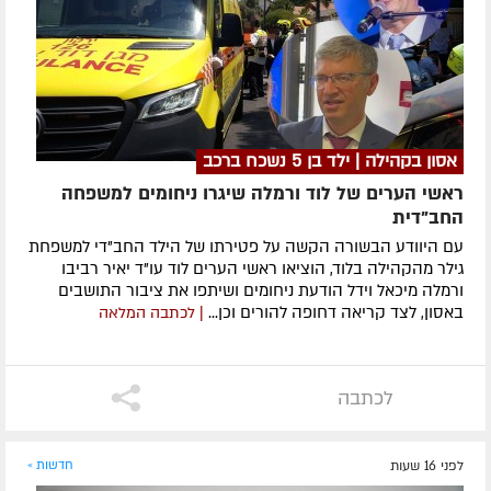
אסון בקהילה | ילד בן 5 נשכח ברכב
ראשי הערים של לוד ורמלה שיגרו ניחומים למשפחה
החב"דית
עם היוודע הבשורה הקשה על פטירתו של הילד החב"די למשפחת
גילר מהקהילה בלוד, הוציאו ראשי הערים לוד עו"ד יאיר רביבו
ורמלה מיכאל וידל הודעת ניחומים ושיתפו את ציבור התושבים
באסון, לצד קריאה דחופה להורים וכן...
| לכתבה המלאה
לכתבה
לפני 16 שעות
חדשות »