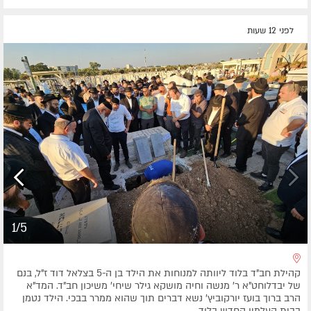
לפני 12 שעות
1/5
קהילת חב"ד בלוד ליוותה למנוחות את הילד בן ה-5 בצלאל דוד ז"ל, בנם
של יבדלוחט"א ר' מנשה וחיה מושקא גילר שיחי' משיכון חב"ד. המד"א
הרב ברוך בועז יורקוביץ' נשא דברים תוך שהוא ממרר בבכי. הילד נטמן
בבית העלמין החדש בלוד