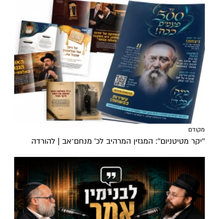
מקודם
''יקר מטיטניום'': המגזין המרהיב לכ’ מנחם־אב | להורדה