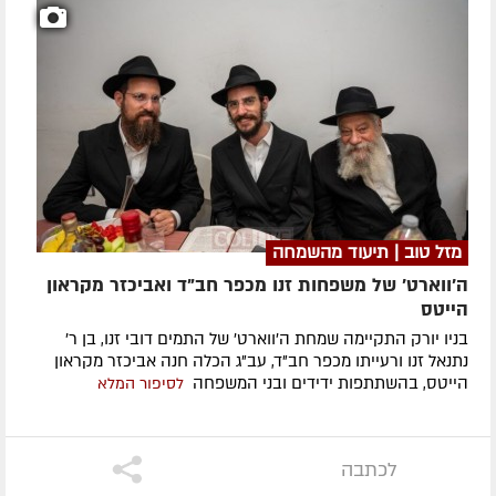
מזל טוב | תיעוד מהשמחה
ה'ווארט' של משפחות זנו מכפר חב"ד ואביכזר מקראון
הייטס
בניו יורק התקיימה שמחת ה'ווארט' של התמים דובי זנו, בן ר'
נתנאל זנו ורעייתו מכפר חב"ד, עב"ג הכלה חנה אביכזר מקראון
הייטס, בהשתתפות ידידים ובני המשפחה
לסיפור המלא
לכתבה