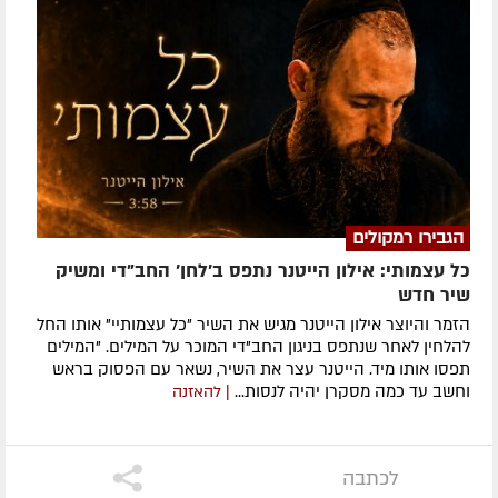
הגבירו רמקולים
כל עצמותי: אילון הייטנר נתפס ב'לחן' החב"די ומשיק
שיר חדש
הזמר והיוצר אילון הייטנר מגיש את השיר "כל עצמותיי" אותו החל
להלחין לאחר שנתפס בניגון החב"די המוכר על המילים. "המילים
תפסו אותו מיד. הייטנר עצר את השיר, נשאר עם הפסוק בראש
וחשב עד כמה מסקרן יהיה לנסות...
| להאזנה
לכתבה