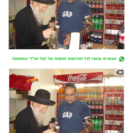
הצטרפו עכשיו לכל החדשות החמות של 'קול חב"ד' בווטסאפ