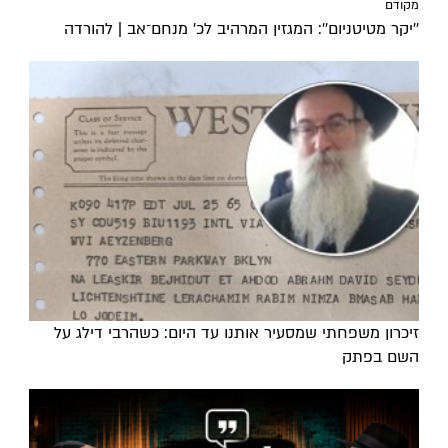
מקודם
''יקר מטיטניום'': המגזין המרהיב לכ’ מנחם־אב | להורדה
זיכרון משפחתי שמסעיר אותנו עד היום: כשהרבי דילג על
השם בפתק