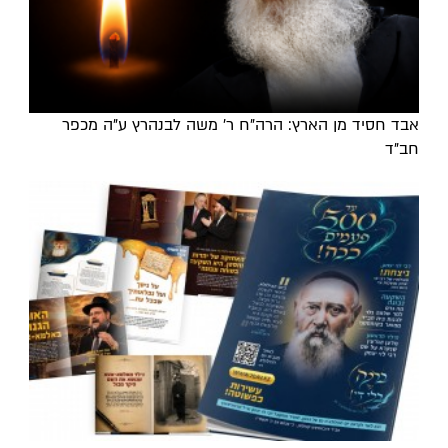
אבד חסיד מן הארץ: הרה"ח ר' משה לבנהרץ ע"ה מכפר
חב"ד