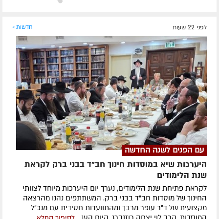
לפני 22 שעות
חדשות »
עם הפנים לשנה החדשה
היערכות שיא במוסדות חינוך חב"ד בבני ברק לקראת
שנת הלימודים
לקראת פתיחת שנת הלימודים, נערך יום היערכות מיוחד לצוותי
החינוך של מוסדות חב"ד בבני ברק. המשתתפים נהנו מהרצאה
מקצועית של ד"ר עופר מרבך ומהתוועדות חסידית עם מנכ"ל
המוסדות, הרב לוי יצחק רוזנברג. היום הענ...
לסיפור המלא