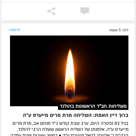
לפני 5 שעות
חדשות »
משליחות חב"ד הראשונות בהולנד
ברוך דיין האמת: השליחה מרת מרים מייערס ע"ה
בגיל 82 נפטרה היום, ערב שבת קודש כ"ד מנחם אב, מרת מרים
מייערס ע"ה, אלמנתו של השליח הראשון ששלח הרבי להולנד,
הרה"ח ר' אליעזר דניאל מייערס ע"ה • במשך עשרות שנים עמדה