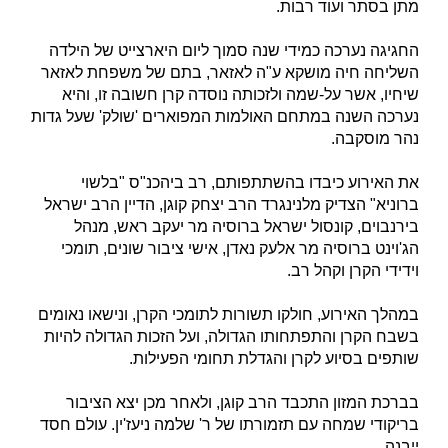
מתן בסתר ועוד רבות.
החגיגה נערכה כמידי שנה סמוך ליום היארצייט של הילדה
השליחה חיה מושקא ע"ה לאזאר, בתם של משפחת לאזאר
שיחיו, אשר על-שמה ולזכותה נוסדה קרן חשובה זו, והיא
נערכה השנה במתחם האולמות המפוארים 'שולק' שעל גדות
נהר מוסקבה.
את האירוע כיבדו בהשתתפותם, רב ביהכנ"ס "בלשוי
ברוניא" הצדיק מלנינגרד הרב יצחק קוגן, הדיין הרב ישראל
בירנבוים, קונסול ישראל ברוסיה מר יעקב ראש, מנהל
הג'וינט ברוסיה מר אלעק נאדן, אישי ציבור שונים, תומכי
וידידי הקרן וקהל רב.
במהלך האירוע, חולקו תשורות לתומכי הקרן, ונישאו נאומים
בשבח הקרן והתפתחותו הגדולה, ועל הזכות הגדולה להיות
שותפים בסיוע לקרן והגדלת תחומי הפעילות.
בברכת המזון התכבד הרב קוגן, ולאחר מכן יצא הציבור
בריקודי שמחה עם תזמורתו של ר' שלמה ניעז'ין. עולם חסד
ייבנה.