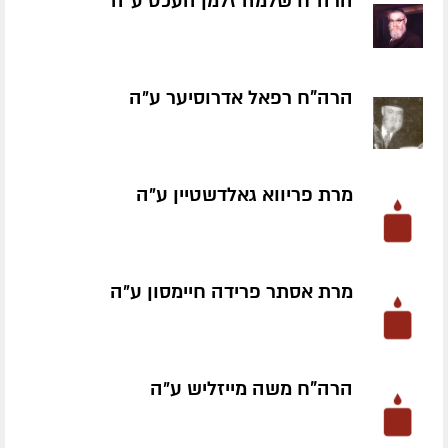
הרה"ח שלמה זלמן העכט ע״ה
הרה"ח רפאל אדרוסיער ע״ה
מרת פריווא גאלדשטיין ע״ה
מרת אסתר פרידה חיימסון ע״ה
הרה"ח משה מייזליש ע״ה