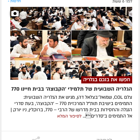
לפני 6 שעות
חדשות »
חפשו את בנכם בגלריה
הגלריה השבועית של תלמידי 'הקבוצה' בבית חיינו 770
צלם COL, שמואל־בצלאל דהן, מגיש את הגלריה השבועית:
התמימים בישיבת תות"ל המרכזית 770 – 'הקבוצה', בעת סדרי
הנגלה והחסידות בבית מדרשו של הרבי – 770, ברוקלין, ניו יורק |
אל התמימים ב'סדרים...
לסיפור המלא