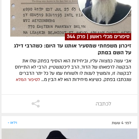
סיפורים מכלי ראשון | פרק 344
זיכרון משפחתי שמסעיר אותנו עד היום: כשהרבי דילג
על השם בםתק
אבי עשה כמצווה עליו, וביחידות הוא הוסיף בפתק שלו את
הבקשה לרפואתו של הדוד, הרב ליכטנשטיין. הרבי לא התייחס
לבקשה זו, והמשיך לענות לו ולשוחח עמו על כל יתר הדברים
שנכתבו בפתק. כשיצא מיחידות הוא לא הבין מ...
לסיפור המלא
לכתבה
לפני 4 שעות
וידאו »