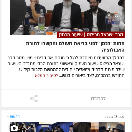
הרב ישראל מרילוס | שיעור מרתק
מהות 'הזמן' לפני בריאת העולם והקשרו לתורת
האבולוציה
במהלך התוועדות מיוחדת לרגל כ' מנחם-אב בבית שמש, מסר הרב
ישראל מרילוס שיעור מעמיק וראשוני בתורת הרבי מחב"ד. השיעור
שילב מצגת הדמיה ויזואלית ייחודית להמחשת הלכות קידוש
החודש ברמב"ם, לצד ביאורים בנוש...
לסיפור המלא
לכתבה
לפני 17 שעות
חדשות »