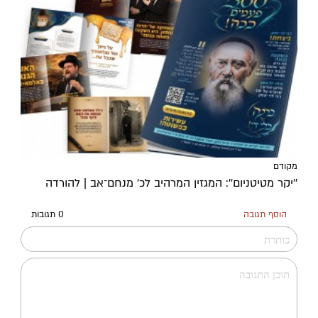
מקודם
''יקר מטיטניום'': המגזין המרהיב לכ’ מנחם־אב | להורדה
הוסף תגובה
0 תגובות