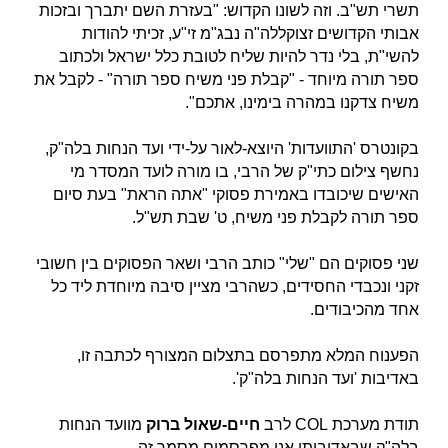
תשרי תש"ב. וזה לשונו הקדוש:
"בעזרת השם יתברך ובזכות
אבותי הקדושים זצוקללה"ה נבג"מ זי"ע, זכיתי להודות
להשי"ת, בלי נדר להיות שליח לטובת כלל ישראל ולכתוב
ספר תורה מיוחד - "קבלת פני משיח ספר תורה" - לקבל את
משיח צדקנו במהרה בימינו, אתכם".
בקונטרס 'התוועדות' היוצא-לאור על-ידי ועד הנחות בלה"ק,
נחשף צילום כתי"ק של הרבי, בו מורה לועד המסדר מי
האישים שיכובדו באמירת פסוקי "אתה הראת" בעת סיום
ספר תורה לקבלת פני משיח, ט' שבת תש"ל.
שני פסוקים הם "
שלי
" כותב הרבי ושאר הפסוקים בין חשובי
זקני ונכבדי החסידים, כשהרבי מציין סיבה מיוחדת ליד כל
אחד מהכיבודים.
הפענוח המלא מתפרסם בתצלום המצורף לכתבה זו,
באדיבות 'ועד הנחות בלה"ק'.
תודת מערכת COL לרב
חיים-שאול ברוק
מוועד הנחות
בלה"ק שבאדיבותו אנו מפרסמים מסמך זה.