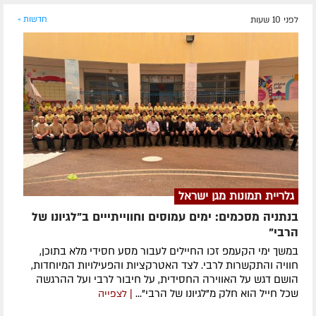
לפני 10 שעות
חדשות »
גלריית תמונות מגן ישראל
בנתניה מסכמים: ימים עמוסים וחווייתייים ב"לגיונו של
הרבי"
במשך ימי הקעמפ זכו החיילים לעבור מסע חסידי מלא בתוכן,
חוויה והתקשרות לרבי. לצד האטרקציות והפעילויות המיוחדות,
הושם דגש על האווירה החסידית, על חיבור לרבי ועל ההרגשה
שכל חייל הוא חלק מ"לגיונו של הרבי"...
| לצפייה