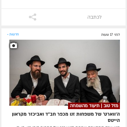
לכתבה
לפני 17 שעות
חדשות »
מזל טוב | תיעוד מהשמחה
ה'ווארט' של משפחות זנו מכפר חב"ד ואביכזר מקראון
הייטס