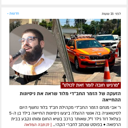
לפני 16 שעות
חדשות »
"מרגיש חובה לומר זאת לכולנו"
הזעקה של הזמר החב"די מלוד שראה את ניסיונות
ההחייאה
ר' אבי מנחם הזמר החב"די מקהילת חב"ד בלוד נחשף היום
לסיטואציה בה אנשי ההצלה ביצעו ניסיונות החייאה בילד בן ה-5
בצלאל דוד גילר ז"ל, שאותר ברכב בשיא החום ומותו נקבע בבית
הרפואה • בפוסט שכתב לחברי הקהי...
| לכתבה המלאה