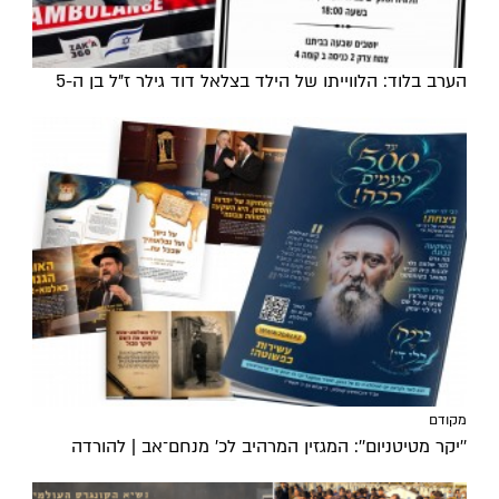
הערב בלוד: הלווייתו של הילד בצלאל דוד גילר ז"ל בן ה-5
מקודם
''יקר מטיטניום'': המגזין המרהיב לכ’ מנחם־אב | להורדה