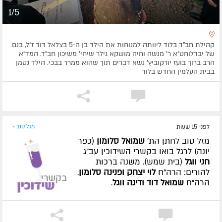
1/5
קהילת חב"ד בלוד ליוותה למנוחות את הילד בן ה-5 בצלאל דוד ז"ל, בנם
של יבדלוחט"א ר' מנשה וחיה מושקא גילר שיחי' משיכון חב"ד. המד"א
הרב ברוך בועז יורקוביץ' נשא דברים תוך שהוא ממרר בבכי. הילד נטמן
בבית העלמין החדש בלוד
לפני 15 שעות
מזל טוב »
מזל טוב לחתן הת'
שמואל סלומון
(כפר
יונה) לרגל בואו בקשרי השידוכין עב"ג
חני ווגל
(בית שמש). משנה ברכות
להורים: הרה"ח
לוי יצחק ופנינה סלומון
.
הרה"ח
שמואל דוד ודינה ווגל
.