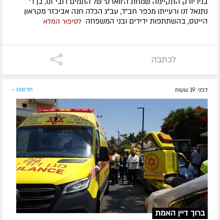
בניו יורק התקיימה שמחת ה'ווארט' של התמים דובי זנו, בן ר'
נתנאל זנו ורעייתו מכפר חב"ד, עב"ג הכלה חנה אביכזר מקראון
הייטס, בהשתתפות ידידים ובני המשפחה
לסיפור המלא
לכתבה
לפני 19 שעות
חדשות »
ברוך דיין האמת