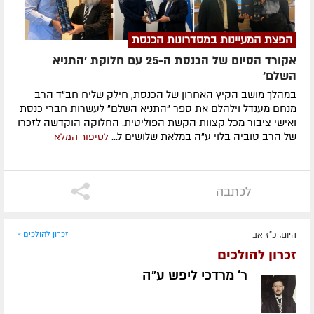
הפצת המעיינות במסדרונות הכנסת
אקורד הסיום של הכנסת ה-25 עם חלוקת 'התניא
השלם'
במהלך מושב הקיץ האחרון של הכנסת, חילק שליח חב"ד הרב
מנחם מענדל וילהלם את ספר "התניא השלם" לעשרות חברי כנסת
ואישי ציבור מכל קצוות הקשת הפוליטית. החלוקה הוקדשה לזכרו
של הרב טוביה בלוי ע"ה במלאת שלושים ל...
לסיפור המלא
לכתבה
היום, כ"ז אב
זכרון להולכים »
זכרון להולכים
ר' מרדכי ליפש ע״ה