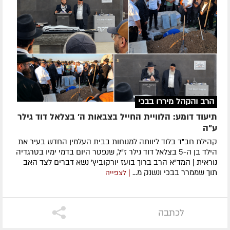
הרב והקהל מיררו בבכי
תיעוד דומע: הלוויית החייל בצבאות ה' בצלאל דוד גילר
ע"ה
קהילת חב"ד בלוד ליוותה למנוחות בבית העלמין החדש בעיר את
הילד בן ה-5 בצלאל דוד גילר ז"ל, שנפטר היום בדמי ימיו בטרגדיה
נוראית | המד"א הרב ברוך בועז יורקוביץ' נשא דברים לצד האב
תוך שממרר בבכי ונשנק מ...
| לצפייה
לכתבה