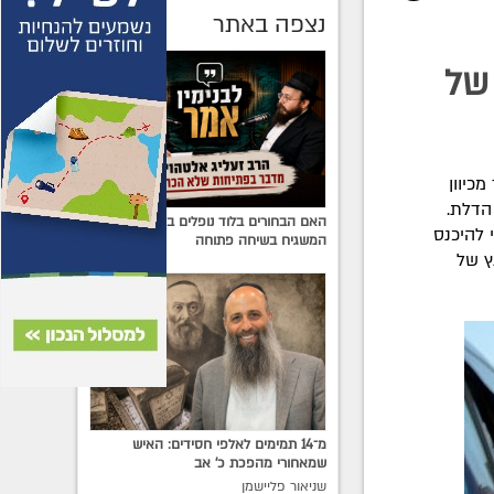
נצפה באתר
של
כיוון
הדלת.
האם הבחורים בלוד נופלים בין הכיסאות?
 להיכנס
המשגיח בשיחה פתוחה
ץ של
מ־14 תמימים לאלפי חסידים: האיש
שמאחורי מהפכת כ׳ אב
שניאור פליישמן