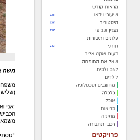
מראות קודש
שיעורי וידאו
הכל
היסטוריה
הכל
מגזין שבועי
הכל
עלונים ותשורות
תורני
הכל
דעות ואקטואליה
שאל את המומחה
לאם ולבית
משה בן
לילדים
מחשבים וטכנולוגיה
משפחה 
(שלישי
כלכלה
אוכל
"אני ו
בריאות
הכביש,
מוזיקה
משמאל,
רכב ותחבורה
פרויקטים
"'טסתי