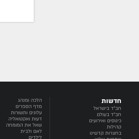
חדשות
הלכה ומנהג
מדף הספרים
חב”ד בישראל
עלונים ותשורות
חב”ד בעולם
דעות ואקטואליה
כינוסים ואירועים
שאל את המומחה
קהילות
לאם ולבית
בחצרות קדשינו
לילדים