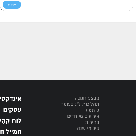
אינדקסי
מבצע חנוכה
תהלוכות ל"ג בעומר
עסקים
ג' תמוז
אירועים מיוחדים
לוח קְהִלָּ
בחירות
סיכומי שנה
המייל ה