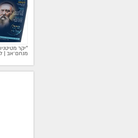
''יקר מטיטניו
מקודם
מנחם־אב | ל