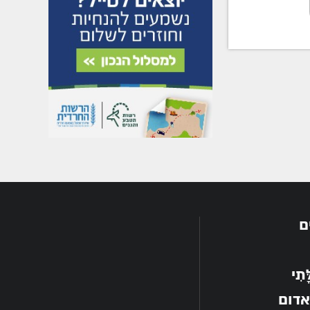
ם
תִי
אדום