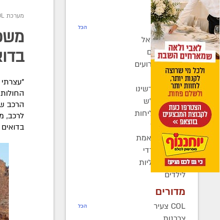
חדשות
מערכת COL
רדיו COL
הכל
משפח
חב"ד בישראל
חב"ד בעולם
בדוא
כינוסים ואירועים
קהילות
"עצרתי 
בחצרות קדשינו
החולות 
שמחות אנ"ש
הרכב שה
יוצאים לשליחות
לרכב, מ
נשות חב"ד
בדואים ב
ברוך דיין האמת
בעולם החרדי
חדשות כלליות
לילדים
מדורים
COL צעיר
הכל
צרכנות