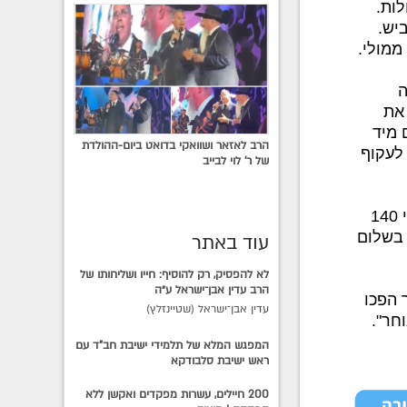
לות.
יש.
ממולי.
ה
 את
 מיד
הרב לאזאר ושוואקי בדואט ביום-ההולדת
 לעקוף
של ר' לוי לבייב
"לאחר כמה מטרים השתלבתי שמאלה בכביש, האצתי למהירות אולי 140
 בשלום
עוד באתר
לא להפסיק, רק להוסיף: חייו ושליחותו של
הרב עדין אבן־ישראל ע״ה
 הפכו
עדין אבן־ישראל (שטיינזלץ)
חר".
המפגש המלא של תלמידי ישיבת חב"ד עם
ראש ישיבת סלבודקא
200 חיילים, עשרות מפקדים ואקשן ללא