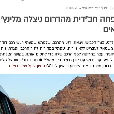
|
יום כ' אייר ה׳תשע״ד 20.05.2014
ה חב"דית מהדרום ניצלה מלינץ' 
ים
לרגע בצד הכביש, ויצאתי רגע מהרכב. שלפתע שמעתי רעש רכב דוהר מ
משמאל, לעברינו ללא אורות. 'טסתי' במהירות לתוך הרכב, וסגרתי את 
גיח, עצר בחריקה לפני הרכב שלנו כדי לחסום אותנו. בקושי הצלחתי
ולי צץ נער בדואי עם אבן גדולה ביד ממולי" ● חסיד חב"ד שניצל מלינ
דרום, משחזר את האירוע בראיון ל-COL
ניסיון לינץ' של בדואים