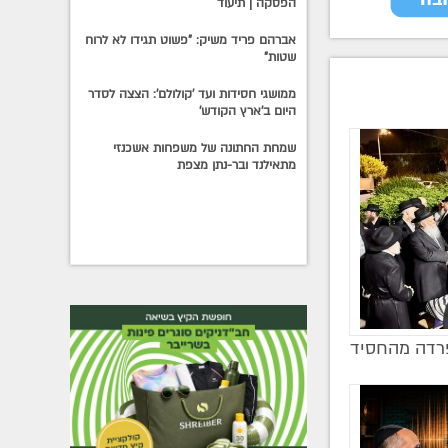
הפסקה | תיעוד
אברהם פריד משיק: "פשוט תגידו לא לרוח
שטות"
ממושגי חסידות ועד 'קולולם': הצצה לסדר
היום ב'ארץ הקודש'
שמחת החתונה של משפחות אשכנזי
מתאילנד ובר-נתן מצפת
פרדה מהחסיד