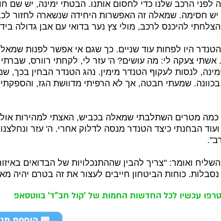
 לפני הרכב שלנו כדי לחסום אותנו. הבטתי ימינה, יש שם חו
יש חסימה. שמאלה זה האפשרות היחידה שנשארה לחזור לכב
הצלחתי להיכנס לרכב, מולי צץ נער בדואי עם אבן גדולה ביד 
הטנדר היו לפחות עוד שניים. כך שגם אי אפשר לפנות שמאל
 אשתי צעקה לי: מה עושים? ה' עזר לי, לקחתי רוורס, שברתי
מינה, לנסות לעקוף הטנדר מימין. נהג הטנדר הבחין בכך, שם
 בכוונה. שמעתי חבטה, אך לא הרפיתי מדוושת הגז, והספקתי
ועוד הבחנתי כיצד הטנדר מנסה לדלוק אחרי. ה' עזר ונחלצנו
".
השליח ואומר: "צריך להבין שההתנכלויות של הבדואים באיזור
נסבלות. כוחות הביטחון חייבים לעצור את זה בטרם יהיה מאו
רפו עכשיו לכל החדשות החמות של 'קול חב"ד' בווטסאפ