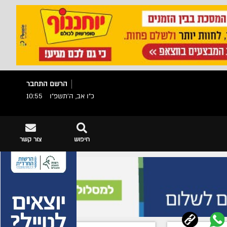
הרשם
התחבר
כ"ו אב, ה׳תשפ״ו
10:55
חיפוש
צור קשר