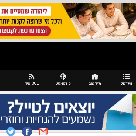
אינדקס
מזל טוב
פודקאסט
COL פיד