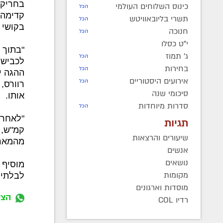
בחריקה
כינוס השלוחים העולמי
הכל
קדימה 
תשרי בליובאוויטש
הכל
בקושי 
חנוכה
הכל
י"ט כסלו
"בתוך 
ג' תמוז
הכל
לכביש.
בחירות
הכל
ההגה י
אירועים היסטוריים
הכל
רוורס,
סיכומי שנה
אותו.
סדרות מיוחדות
הכל
תגיות
קמ"ש, 
שיעורים והרצאות
מהמארב
אנשים
נושאים
מוסיף 
מקומות
לבלתי 
מוסדות וארגונים
הצט
רדיו COL