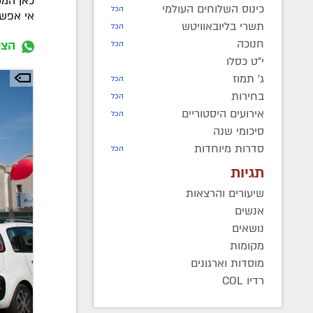
כאן המק
כינוס השלוחים העולמי
הכל
אי אפשר
תשרי בליובאוויטש
הכל
חנוכה
הצט
הכל
י"ט כסלו
ג' תמוז
הכל
בחירות
הכל
אירועים היסטוריים
הכל
סיכומי שנה
סדרות מיוחדות
הכל
תגיות
שיעורים והרצאות
אנשים
נושאים
מקומות
מוסדות וארגונים
רדיו COL