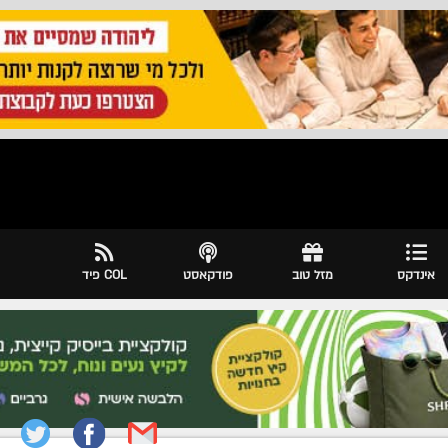
אינדקס
מזל טוב
פודקאסט
COL פיד