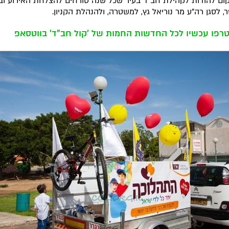
ום להודות לקהילת חב"ד בעיר שכל שנה טורחים להצלחת האירוע וב
, לסגן רה"ע מר נוריאל גץ, למשטרה, ולהנהלת הקניון.
רפו עכשיו לכל החדשות החמות של 'קול חב"ד' בווטסאפ