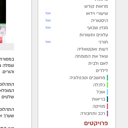
מראות קודש
שיעורי וידאו
הכל
היסטוריה
הכל
מגזין שבועי
הכל
עלונים ותשורות
תורני
הכל
דעות ואקטואליה
שאל את המומחה
במסורת 
לאם ולבית
שמלה מק
לילדים
והורים.
מחשבים וטכנולוגיה
התהלוכה
כלכלה
המופלאה
אוכל
שלטים ה
בריאות
מוזיקה
התהלוכה
רכב ותחבורה
שערך את
פרויקטים