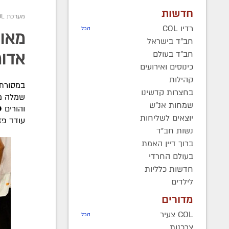
חדשות
מערכת COL
רדיו COL
הכל
מאות
חב"ד בישראל
חב"ד בעולם
אדומ
כינוסים ואירועים
קהילות
במסורת 
בחצרות קדשינו
שמלה מק
שמחות אנ"ש
והורים 
יוצאים לשליחות
עודד פז
נשות חב"ד
ברוך דיין האמת
בעולם החרדי
חדשות כלליות
לילדים
מדורים
COL צעיר
הכל
צרכנות