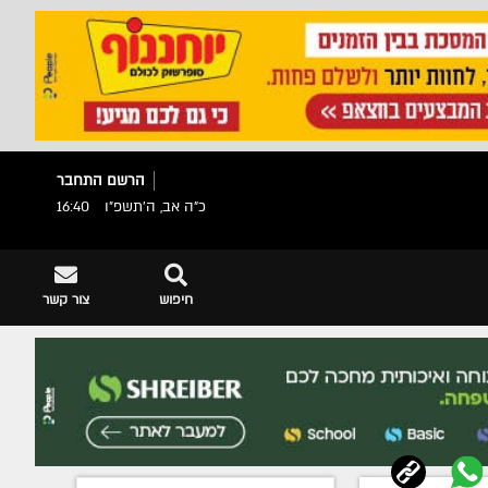
הרשם
התחבר
כ"ה אב, ה׳תשפ״ו
16:40
חיפוש
צור קשר