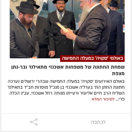
באולמי 'סקויה' במעלה החמישה
שמחת החתונה של משפחות אשכנזי מתאילנד ובר-נתן
מצפת
באולם האירועים 'סקויה' במעלה החמישה שבהרי ירושלים נערכה
חתונת החתן הת' בערל'ה אשכנזי בן מנכ"ל מוסדות חב''ד בתאילנד
השליח הרב חיים אליעזר ורעייתו מנוחה רחל אשכנזי, עב"ג הכלה
פרי...
לסיפור המלא
לכתבה