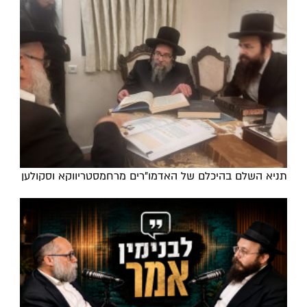
תניא השלם בהיכלם של האדמו"רים מרחמסטריווקא וסקולען