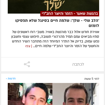
בהגשת שאער - הזמר והיוצר החב"די
'הלב שלי - שלך': שלמה חיים בסינגל שלא תפסיקו
לזמזם
אווירת חודש אלול כבר מורגשת באוויר. משבי רוח ראשונים של
סתיו מביאים עמם תמיד מהרהורי תשובה, חיפוש עצמי וחשבון
נפש עמוק. בדיוק אל התדר המיוחד הזה מתחבר השיר החדש
והחשוף של הזמר והיוצר החב"די שלמה חיים...
| צפו
לכתבה
לפני 5 שעות
חדשות »