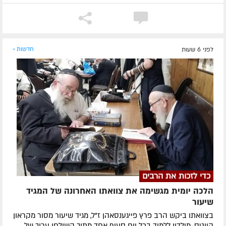
לפני 6 שעות
חדשות »
כדי לזכות את הרבים
הלכה יומית מגשימה את צוואתו האחרונה של המגיד
שיעור
בצוואתו ביקש הרב פרץ פייגענסאהן ז”ל, מגיד שיעור מסור מקראון
הייטס, מילדיו ללמוד בכל יום סעיף אחד מתוך השולחן ערוך של