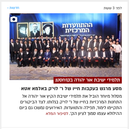
לפני 3 שעות
חדשות »
תלמידי ישיבת אור יהודה בקזחסטן
מסע מרגש בעקבות חייו של ר' לוי'ק באלמא אטא
מסלול מיוחד הוביל את תלמידי ישיבת הקיץ אור יהודה אל
התחנות המרכזיות בחייו של ר' לוי'ק בגלותו. לצד הביקורים
התקיימו לימוד, תפילה והתוועדות. האירועים נמשכו גם ביום
ההילולא עצמו סמוך לציון הק'.
לסיפור המלא