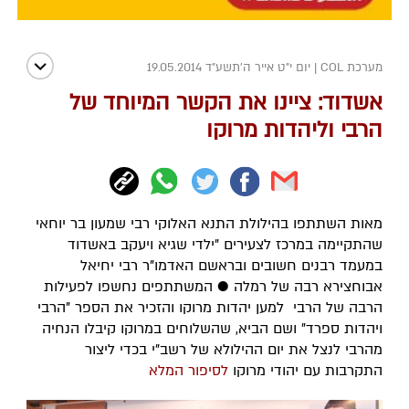
מערכת COL
|
יום י"ט אייר ה׳תשע״ד 19.05.2014
אשדוד: ציינו את הקשר המיוחד של
הרבי וליהדות מרוקו
מאות השתתפו בהילולת התנא האלוקי רבי שמעון בר יוחאי
שהתקיימה במרכז לצעירים "ילדי שגיא ויעקב באשדוד
במעמד רבנים חשובים ובראשם האדמו"ר רבי יחיאל
אבוחצירא רבה של רמלה ● המשתתפים נחשפו לפעילות
הרבה של הרבי למען יהדות מרוקו והזכיר את הספר "הרבי
ויהדות ספרד" ושם הביא, שהשלוחים במרוקו קיבלו הנחיה
מהרבי לנצל את יום ההילולא של רשב"י בכדי ליצור
התקרבות עם יהודי מרוקו
לסיפור המלא