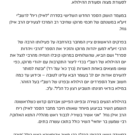
לסעודת מצוה וסעודת ההילולא.
במעמד הושק הספר החדש השלישי בסדרה "לאילן ריח" לרשב"י
זיע"א במשנתם של חכמי מרוקו שחיבר רב המרכז לצעירים הרב אילן
גוזל.
בפרקים הראשונים ציין המחבר בהרחבה על פעילותו הרבה של
הרבי זיע"א למען יהדות מרוקו והזכיר את הספר "הרבי ויהדות
ספרד" ושם הביא, שהשלוחים במרוקו קיבלו הנחיה מהרבי לנצל את
יום ההילולא של רשב"י בכדי ליצור התקרבות עם יהודי מרוקו, כפי
שאנו מוצאים באחת האגרות (כרך כא' עמ' רז') "ובטח למותר
להעירם אודות יום לג' בעומר הבא עלינו לטובה – וכידוע עד כמה
חשוב אצל הספרדים יום הילולא ובפרט של רשב"י בעל הזוהר.
במילא בודאי חגיגתו תשביע רצון כל הנ"ל". ע"כ.
בהילולא הנעים בשירה ובפיוט הפייטן אברהם קדוש כשלראשונה
הושמע השיר בביצוע מיוחד שאותו חיבר מחבר הספר לאילן ריח
הרב אילן גוזל "אני אשיר בשירי/ לכבוד ראש מהללי/ התנא האלוקי/
רבי שמעון בר יוחאי" השיר כולל בתוכו עשרה בתים.
בסעודה נשאו דברים: הרה"ג רבי מאיר אבוחצירא ראש כולל 'תורה