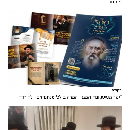
פתוחה
מקודם
''יקר מטיטניום'': המגזין המרהיב לכ’ מנחם־אב | להורדה