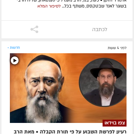
אדמו”ר הזקן • כעת, בנו, הרב מענדל פייגענסאהן, שליח הרבי
בשוגר לאנד שבטקסס, משתף בכל...
לסיפור המלא
לכתבה
לפני 4 שעות
חדשות »
צפו בוידאו
רעיון לפרשת השבוע על פי תורת הקבלה • מאת הרב