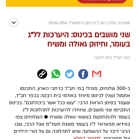
מערכת COL
|
יום כ"ט ניסן ה׳תשע״ד 29.04.2014
שני מושבים בכינוס: היערכות לל"ג
בעומר, וחיזוק גאולה ומשיח
כפר חב"ד בית רבקה
כ-300 שלוחים, מנהלי בתי חב"ד ברחבי הארץ, התכנסו
אתמול (שני) לכינוס מיוחד באולמי בית רבקה בכפר חב"ד,
שעמד בסימן הוראת הרבי: "עשו ככל אשר ביכולתכם". בכינוס
התקיימו שני מושבים, שיוחדו להיערכות לתהלוכות ל"ג
בעומר ולהתחזקות בנושאי גאולה ומשיח ● השלוחים צפו
בווידאו מפאראד ל"ג בעומר משנת תשד"מ אצל הרבי, שבו
הרבי דיבר על ההשפעה שיש לתהלוכה גם על הורי הילדים
ועל מחנכיהם
לסיפור המלא