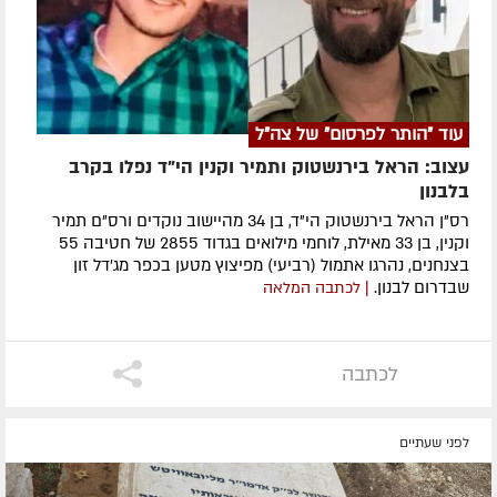
עוד "הותר לפרסום" של צה"ל
עצוב: הראל בירנשטוק ותמיר וקנין הי"ד נפלו בקרב
בלבנון
רס"ן הראל בירנשטוק הי"ד, בן 34 מהיישוב נוקדים ורס"ם תמיר
וקנין, בן 33 מאילת, לוחמי מילואים בגדוד 2855 של חטיבה 55
בצנחנים, נהרגו אתמול (רביעי) מפיצוץ מטען בכפר מג'דל זון
שבדרום לבנון.
| לכתבה המלאה
לכתבה
לפני שעתיים