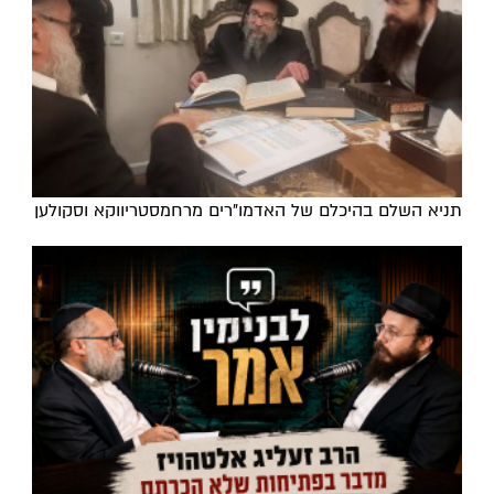
תניא השלם בהיכלם של האדמו"רים מרחמסטריווקא וסקולען