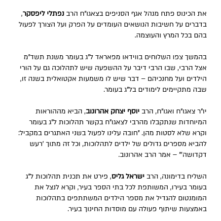
את הכינוס פתח מנהל אגף הסניפים בצאגו"ח הרב
נפתלי ליפסקר
,
בדברים על חשיבות הנושאים העומדים על הפרק ועל הצורך לפעול
בהם בכל המרץ והעוצמה.
בהמשך צפו השלוחים בווידאו מפאראד ל"ג בעומר משנת תשד"מ
אצל הרבי, שבו הרבי דיבר על ההשפעה שיש לתהלוכה גם על הורי
הילדים ועל מחנכיהם – דבר שיש לו משמעות אקטואלית בשנה זו,
שבה מתקיימים לימודים בל"ג בעומר.
יו"ר צאגו"ח ואגו"ח, הרב
יוסף יצחק אהרונוב
, הביא מההוראות
המיוחדות שנתקבלו מהרבי לצאגו"ח בקשר תהלוכות ל"ג בעומר
וקרא שלא לסטות מהן. "חובה עלינו לפעול בשני האתגרים במקביל:
להביא מספרים גדולים של ילדים לתהלוכות, וכל זה מתוך 'רעש
דקדושה'" – אמר הרב אהרונוב.
השליח בדימונה, הרב
ישראל גליס
, פירט את תכנית תהלוכות ל"ג
בעומר בעירו, המשותפת לכל בתי הספר בעיר, וקרא לנצל את
המומנטום להגדיל את מספר הילדים המשתתפים בתהלוכות
באמצעות שיתוף פעולה עם מוסדות החינוך בעיר.