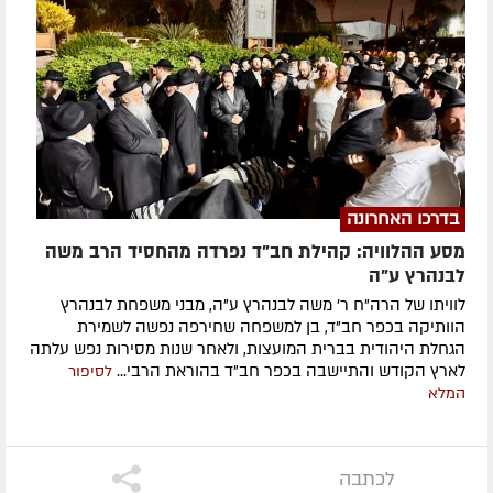
בדרכו האחרונה
מסע ההלוויה: קהילת חב"ד נפרדה מהחסיד הרב משה
לבנהרץ ע"ה
לוויתו של הרה"ח ר' משה לבנהרץ ע"ה, מבני משפחת לבנהרץ
הוותיקה בכפר חב"ד, בן למשפחה שחירפה נפשה לשמירת
הגחלת היהודית בברית המועצות, ולאחר שנות מסירות נפש עלתה
לארץ הקודש והתיישבה בכפר חב"ד בהוראת הרבי...
לסיפור
המלא
לכתבה