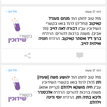
לפני 17 שעות
מזל טוב »
מזל טוב לחתן הת'
מנחם מענדל
קאיקוב
(נחל''ה) לרגל בואו בקשרי
השידוכין עב"ג
דבורה לאה לוייב
(תל
אביב). משנה ברכות להורים: הרה"ח
ברוך ז''ל ואסתר קאיקןב
. הרה"ח
חנניה
ואילנית לוייב
.
לפני 17 שעות
מזל טוב »
מזל טוב לחתן הת'
יהושע משה [שעיה]
חזן
(לוד) לרגל בואו בקשרי השידוכין
עב"ג
חיה מושקא וילהלם
(קריית אתא).
משנה ברכות להורים: הרה"ח
אלכסנדר
וליבא בתיה חזן
. הרה"ח
יוסי ודינה
וילהלם
.