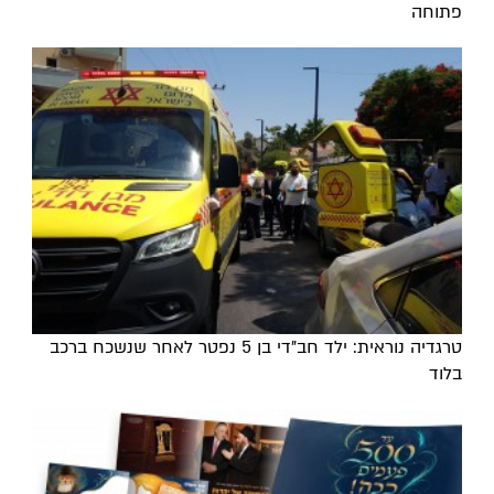
פתוחה
טרגדיה נוראית: ילד חב"די בן 5 נפטר לאחר שנשכח ברכב
בלוד