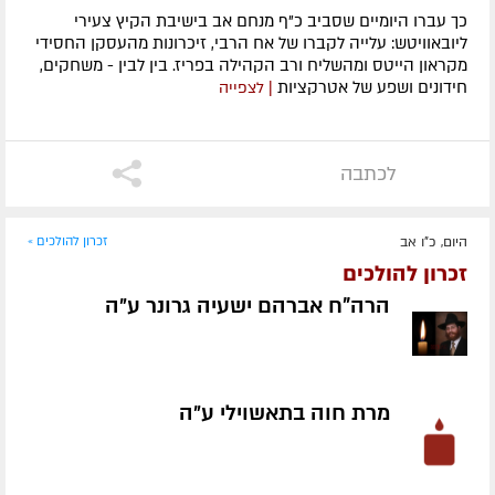
כך עברו היומיים שסביב כ"ף מנחם אב בישיבת הקיץ צעירי
ליובאוויטש: עלייה לקברו של אח הרבי, זיכרונות מהעסקן החסידי
מקראון הייטס ומהשליח ורב הקהילה בפריז. בין לבין - משחקים,
חידונים ושפע של אטרקציות
| לצפייה
לכתבה
היום, כ"ו אב
זכרון להולכים »
זכרון להולכים
הרה"ח אברהם ישעיה גרונר ע״ה
מרת חוה בתאשוילי ע״ה