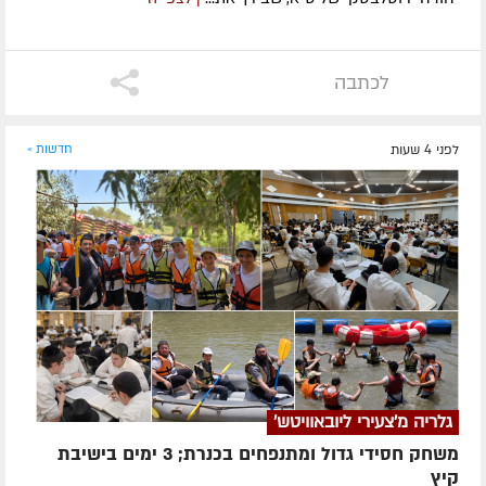
לכתבה
לפני 4 שעות
חדשות »
גלריה מ'צעירי ליובאוויטש'
משחק חסידי גדול ומתנפחים בכנרת; 3 ימים בישיבת
קיץ