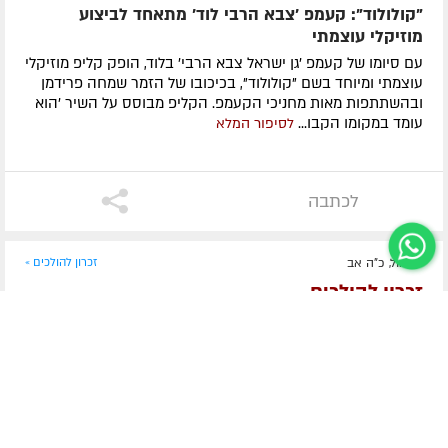
"קולולוד": קעמפ 'צבא הרבי לוד' מתאחד לביצוע
מוזיקלי עוצמתי
עם סיומו של קעמפ 'גן ישראל צבא הרבי' בלוד, הופק קליפ מוזיקלי
עוצמתי ומיוחד בשם "קולולוד", בכיכובו של הזמר שמחה פרידמן
ובהשתתפות מאות מחניכי הקעמפ. הקליפ מבוסס על השיר 'הוא
עומד במקומו הקבו...
לסיפור המלא
לכתבה
אתמול, כ"ה אב
זכרון להולכים »
זכרון להולכים
הרה"ח יוסף שיינער ע״ה
מרת אסתר שרון ע״ה