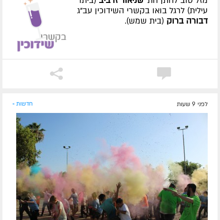
מזל טוב לחתן הת'
שניאור זרביב
(ביתר
עילית) לרגל בואו בקשרי השידוכין עב"ג
דבורה ברוק
(בית שמש).
לפני 9 שעות
חדשות »