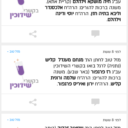
עב"ג
חיה מושקא וילהלם
(קריית אתא).
משנה ברכות להורים: הרה"ח
אלכסנדר
וליבא בתיה חזן
. הרה"ח
יוסי ודינה
וילהלם
.
לפני 8 שעות
מזל טוב »
מזל טוב לחתן הת'
מנחם מענדל קליש
(נתניה) לרגל בואו בקשרי השידוכין
עב"ג
רז פרגפור
(באר שבע). משנה
ברכות להורים: הרה"ח
שלמה ורונית
קליש
. הרה"ח
ירון ואיריס פרגפור
.
לפני 8 שעות
מזל טוב »