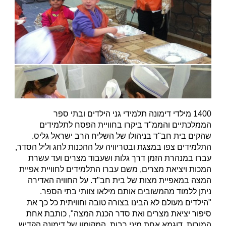
1400 מילדי דימונה תלמידי גני הילדים ובתי ספר
הממלכתיים והממ"ד ביקרו בחוויית הפסח לתלמידים
שהקים בית חב"ד בניהולו של השליח הרב ישראל גליס.
התלמידים צפו במצגת ובטריוויה על ההכנות לחג וליל הסדר,
עברו במנהרת הזמן דרך גלות ושעבוד מצרים ועד עשרת
המכות ויציאת מצרים, משם עברו התלמידים לחוויית אפיית
המצה במאפיית מצות של בית חב"ד. על החוויה האדירה
ניתן ללמוד מהמשובים אותם מילאו צוותי בתי הספר.
"הילדים מעולם לא הבינו בצורה טובה וחוויתית כל כך את
סיפור יציאת מצרים ואת סדר הכנת המצה", כותבת אחת
המורות, דוגמא אחת מיני רבות. המקומון של דימונה הקדיש