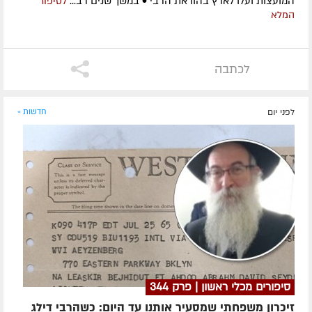
המועצות ועלו לארץ בהוראת הרבי • במשך שנים רב...
לסיפור
המלא
לכתבה
לפני יום
חדשות »
סיפורים מכלי ראשון | פרק 344
זיכרון משפחתי שמסעיר אותנו עד היום: כשהרבי דילג