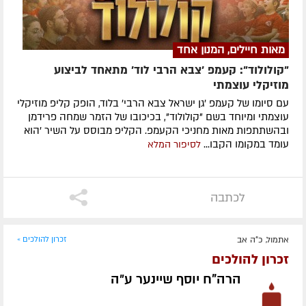
מאות חיילים, המנון אחד
"קולולוד": קעמפ 'צבא הרבי לוד' מתאחד לביצוע
מוזיקלי עוצמתי
עם סיומו של קעמפ 'גן ישראל צבא הרבי' בלוד, הופק קליפ מוזיקלי
עוצמתי ומיוחד בשם "קולולוד", בכיכובו של הזמר שמחה פרידמן
ובהשתתפות מאות מחניכי הקעמפ. הקליפ מבוסס על השיר 'הוא
עומד במקומו הקבו...
לסיפור המלא
לכתבה
אתמול, כ"ה אב
זכרון להולכים »
זכרון להולכים
הרה"ח יוסף שיינער ע״ה