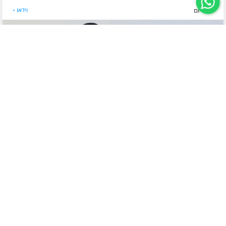
לפני יום
וידאו »
הרב שמעון זוננפלד - דבר תורה לפרשת ראה מדוע נאמר שלוש פעמים
"לא תבשל גדי בחלב אמו", ואיך ייתכן שאברהם אבינו הגיש למלאכים
בשר וחלב? ביאור מעניין דרך דין "בן פקועה". הרב שמעון זוננפלד בסיום
השיעור של הרב בצלאל מזרחי בנחל'ה. צפו >>