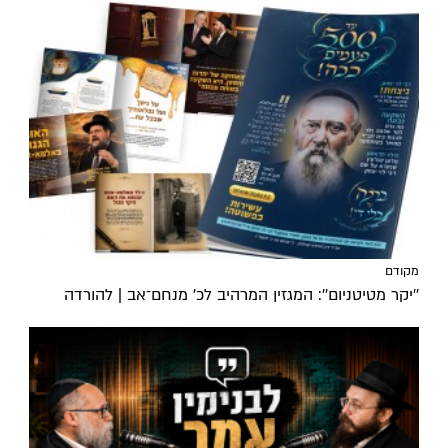
מקודם
''יקר מטיטניום'': המגזין המרהיב לכ’ מנחם־אב | להורדה