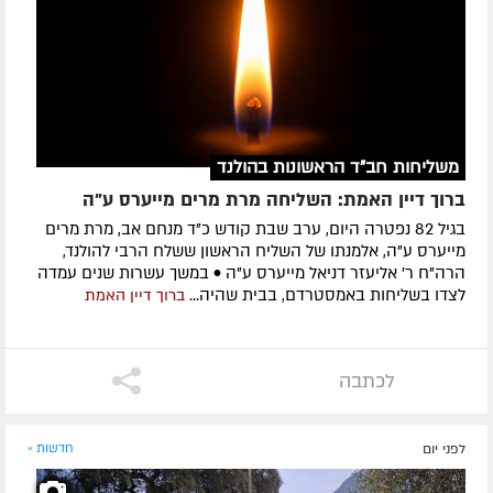
משליחות חב"ד הראשונות בהולנד
ברוך דיין האמת: השליחה מרת מרים מייערס ע"ה
בגיל 82 נפטרה היום, ערב שבת קודש כ"ד מנחם אב, מרת מרים
מייערס ע"ה, אלמנתו של השליח הראשון ששלח הרבי להולנד,
הרה"ח ר' אליעזר דניאל מייערס ע"ה • במשך עשרות שנים עמדה
לצדו בשליחות באמסטרדם, בבית שהיה...
ברוך דיין האמת
לכתבה
לפני יום
חדשות »