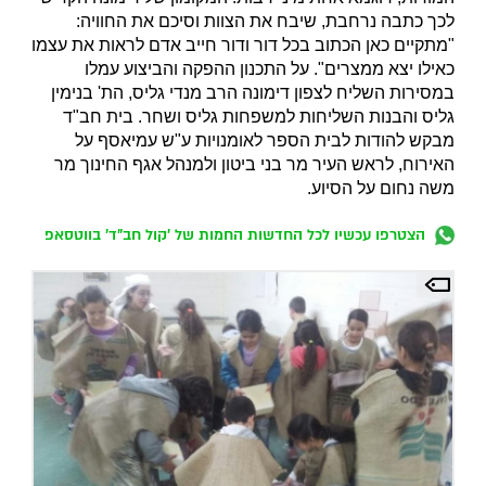
לכך כתבה נרחבת, שיבח את הצוות וסיכם את החוויה:
"מתקיים כאן הכתוב בכל דור ודור חייב אדם לראות את עצמו
כאילו יצא ממצרים". על התכנון ההפקה והביצוע עמלו
במסירות השליח לצפון דימונה הרב מנדי גליס, הת' בנימין
גליס והבנות השליחות למשפחות גליס ושחר. בית חב"ד
מבקש להודות לבית הספר לאומנויות ע"ש עמיאסף על
האירוח, לראש העיר מר בני ביטון ולמנהל אגף החינוך מר
משה נחום על הסיוע.
הצטרפו עכשיו לכל החדשות החמות של 'קול חב"ד' בווטסאפ