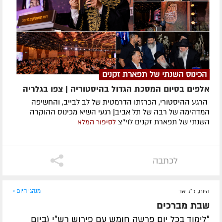
הכינוס השנתי של תפארת זקנים
אלפים בסיום המסכת הגדול בהיסטוריה | צפו בגלריה
הרגע ההיסטורי, הכרזתו הדרמטית של לב לבייב, והחשיפה
המדהימה של רבה של תל אביב| רגעי השיא מכינוס ההוקרה
השנתי של תפארת זקנים לוי''צ
לסיפור המלא
לכתבה
היום, כ"ג אב
מנהגי היום »
שבת מברכים
"לימוד בכל יום פרשה חומש עם פירוש רש"י (ביום