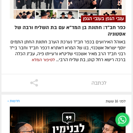
ענבי הגפן בענבי הגפן
כפר חב"ד: חתונת בן המד"א עם בת השליח ורבה של
אסטוניה
באוהל האירועים בכפר חב''ד נערכת הערב חתונת החתן התמים
יוסף ישראל אשכנזי, בנו של המרא דאתרא דכפר חב''ד וחבר בי"ד
רבני חב"ד הרב מאיר אשכנזי שליט"א ורעייתו פיה, עב"ג הכלה
ברכה רישא רחל קוט, בת שליח הרבי...
לסיפור המלא
לכתבה
לפני 16 שעות
חדשות »