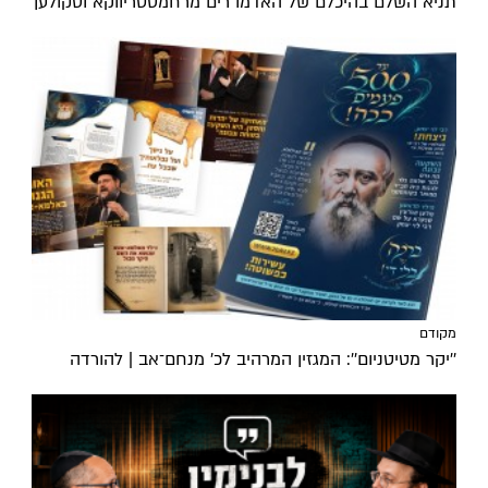
תניא השלם בהיכלם של האדמו"רים מרחמסטריווקא וסקולען
מקודם
''יקר מטיטניום'': המגזין המרהיב לכ’ מנחם־אב | להורדה