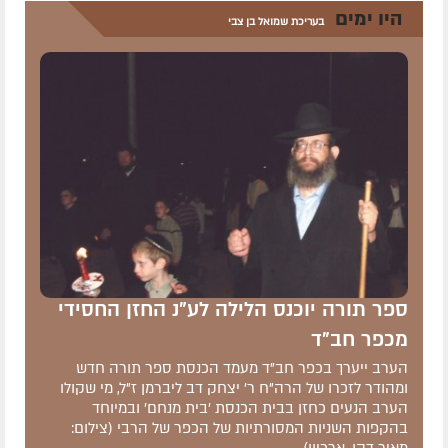
היו ימים
בעריכת שמואל בן צבי
ספר תורה יוכנס הלילה לע"נ החזן החסידי
מכפר חב"ד
הערב ייערך בכפר חב"ד מעמד הכנסת ספר תורה חדש
ומהודר לזכרו של הרה"ח ר' יצחק דב ליברמן ז"ל, מי שקולו
הערב הנעים כחזן בבית הכנסת 'בית מנחם' ובמיוחד
בהקפות השניות המסורתיות של הכפר של הרבי (צילום:
מאיר דהן, ארכיון)