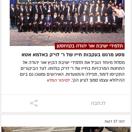
תלמידי ישיבת אור יהודה בקזחסטן
מסע מרגש בעקבות חייו של ר' לוי'ק באלמא אטא
מסלול מיוחד הוביל את תלמידי ישיבת הקיץ אור יהודה אל
התחנות המרכזיות בחייו של ר' לוי'ק בגלותו. לצד הביקורים
התקיימו לימוד, תפילה והתוועדות. האירועים נמשכו גם ביום
ההילולא עצמו סמוך לציון הק'.
לסיפור המלא
לכתבה
לפני 27 דקות