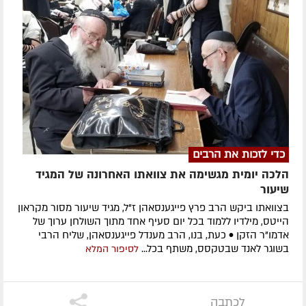
כדי לזכות את הרבים
הלכה יומית מגשימה את צוואתו האחרונה של המגיד
שיעור
בצוואתו ביקש הרב פרץ פייגענסאהן ז”ל, מגיד שיעור מסור מקראון
הייטס, מילדיו ללמוד בכל יום סעיף אחד מתוך השולחן ערוך של
אדמו”ר הזקן • כעת, בנו, הרב מענדל פייגענסאהן, שליח הרבי
בשוגר לאנד שבטקסס, משתף בכל...
לסיפור המלא
לכתבה