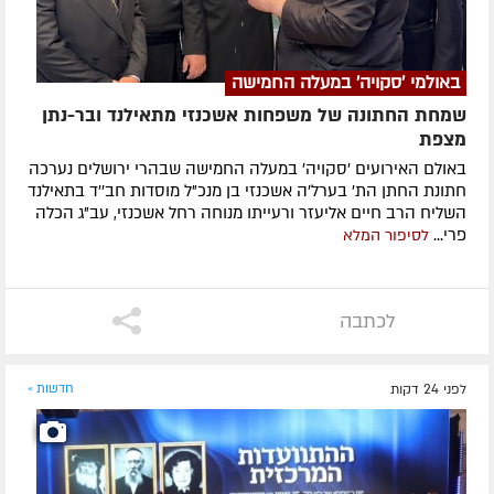
באולמי 'סקויה' במעלה החמישה
שמחת החתונה של משפחות אשכנזי מתאילנד ובר-נתן
מצפת
באולם האירועים 'סקויה' במעלה החמישה שבהרי ירושלים נערכה
חתונת החתן הת' בערל'ה אשכנזי בן מנכ"ל מוסדות חב''ד בתאילנד
השליח הרב חיים אליעזר ורעייתו מנוחה רחל אשכנזי, עב"ג הכלה
פרי...
לסיפור המלא
לכתבה
לפני 24 דקות
חדשות »