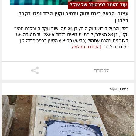
עוד "הותר לפרסום" של צה"ל
עצוב: הראל בירנשטוק ותמיר וקנין הי"ד נפלו בקרב
בלבנון
רס"ן הראל בירנשטוק הי"ד, בן 34 מהיישוב נוקדים ורס"ם תמיר
וקנין, בן 33 מאילת, לוחמי מילואים בגדוד 2855 של חטיבה 55
בצנחנים, נהרגו אתמול (רביעי) מפיצוץ מטען בכפר מג'דל זון
שבדרום לבנון.
| לכתבה המלאה
לכתבה
לפני 3 שעות