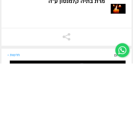
מרת בתיה קלמנסון ע״ה
לפני יום
חדשות »
מזקני החסידים בכפר חב"ד