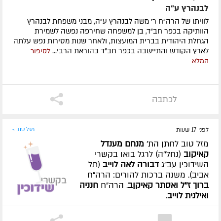
לבנהרץ ע"ה
לוויתו של הרה"ח ר' משה לבנהרץ ע"ה, מבני משפחת לבנהרץ
הוותיקה בכפר חב"ד, בן למשפחה שחירפה נפשה לשמירת
הגחלת היהודית בברית המועצות, ולאחר שנות מסירות נפש עלתה
לארץ הקודש והתיישבה בכפר חב"ד בהוראת הרבי...
לסיפור
המלא
לכתבה
לפני 17 שעות
מזל טוב »
מזל טוב לחתן הת'
מנחם מענדל
קאיקוב
(נחל''ה) לרגל בואו בקשרי
השידוכין עב"ג
דבורה לאה לוייב
(תל
אביב). משנה ברכות להורים: הרה"ח
ברוך ז''ל ואסתר קאיקןב
. הרה"ח
חנניה
ואילנית לוייב
.