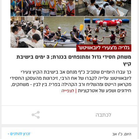
גלריה מ'צעירי ליובאוויטש'
משחק חסידי גדול ומתנפחים בכנרת; 3 ימים בישיבת
קיץ
כך עברו היומיים שסביב כ"ף מנחם אב בישיבת הקיץ צעירי
ליובאוויטש: עלייה לקברו של אח הרבי, זיכרונות מהעסקן החסידי
מקראון הייטס ומהשליח ורב הקהילה בפריז. בין לבין - משחקים,
חידונים ושפע של אטרקציות
| לצפייה
לכתבה
היום, כ"ו אב
זכרון להולכים »