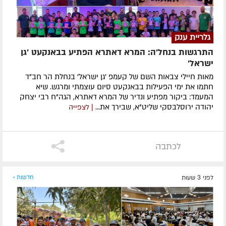
גלריית ענק
התרגשות בנחל'ה: המרא דאתרא הפתיע בבאנקעט 'גן
ישראל'
מאות חיילי צבאות השם של קעמפ 'גן ישראל' בנחלת הר חב"ד
חתמו את ימי הפעילות בבאנקעט סיום עוצמתי ומרגש. שיא
המעמד: ביקור מפתיע ונדיר של המרא דאתרא, הגה"ח רבי יצחק
יהודה ירוסלבסקי שליט"א, שבירך את...
| לצפייה
לכתבה
לפני 3 שעות
חדשות »