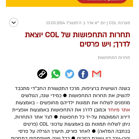
מערכת COL
|
יום י"א אדר ב ה׳תשע״ד 13.03.2014
תחרות התחפושות של COL יוצאת
לדרך; ויש פרסים
תחרות התחפושות
בשנה השישית ברציפות, מרכז התקשורת החב"די מתכבד
להשיק את תחרות התחפושות ● כמידי שנה, הגולשים
מוזמנים לשלוח את תמונות ילדיהם מחופשים - באמצעות
אתר מיוחד
וכמובן לדרג את התחפושות באמצעות אופציית
דירוג הממוקמת על-יד כל תחפושת ● לצד אתר התחרות,
ניתן לשלוח תמונות גם באמצעות עדכוני COL (פרטים
בכתבה המלאה) ● לאחר פורים, תיערך הגרלה על פרסי
יקרי-ערך בין עשרת הזוכים ● בכל שנה משתתפים בתחרות