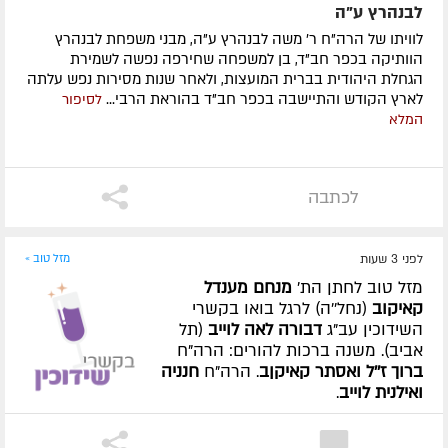
לבנהרץ ע"ה
לוויתו של הרה"ח ר' משה לבנהרץ ע"ה, מבני משפחת לבנהרץ
הוותיקה בכפר חב"ד, בן למשפחה שחירפה נפשה לשמירת
הגחלת היהודית בברית המועצות, ולאחר שנות מסירות נפש עלתה
לארץ הקודש והתיישבה בכפר חב"ד בהוראת הרבי...
לסיפור
המלא
לכתבה
לפני 3 שעות
מזל טוב »
מזל טוב לחתן הת'
מנחם מענדל
קאיקוב
(נחל''ה) לרגל בואו בקשרי
השידוכין עב"ג
דבורה לאה לוייב
(תל
אביב). משנה ברכות להורים: הרה"ח
ברוך ז''ל ואסתר קאיקןב
. הרה"ח
חנניה
ואילנית לוייב
.