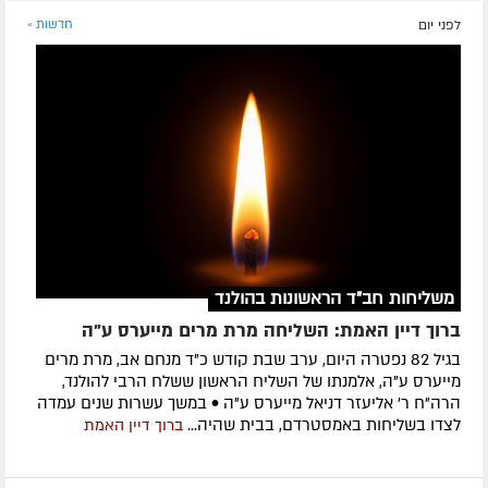
לפני יום
חדשות »
משליחות חב"ד הראשונות בהולנד
ברוך דיין האמת: השליחה מרת מרים מייערס ע"ה
בגיל 82 נפטרה היום, ערב שבת קודש כ"ד מנחם אב, מרת מרים
מייערס ע"ה, אלמנתו של השליח הראשון ששלח הרבי להולנד,
הרה"ח ר' אליעזר דניאל מייערס ע"ה • במשך עשרות שנים עמדה
לצדו בשליחות באמסטרדם, בבית שהיה...
ברוך דיין האמת