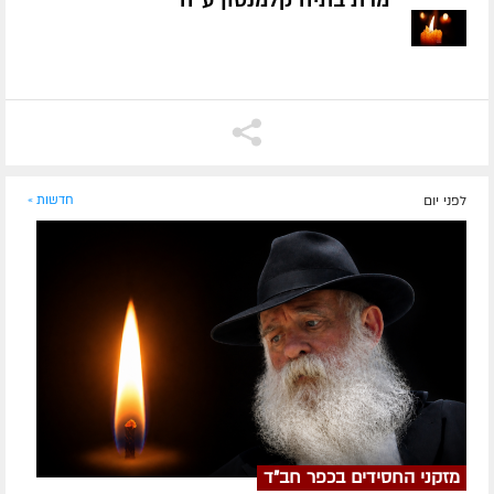
מרת בתיה קלמנסון ע״ה
לפני יום
חדשות »
מזקני החסידים בכפר חב"ד