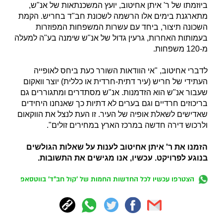
ביוזמתו של ר' איתן אחיטוב, יועץ המשכנתאות של אנ"ש,
מתארגנת בימים אלו הרשמה לשכונת חב"ד בחריש. הקמת
השכונה תיצור, ביחד עם עשרות המשפחות המפוזרות
בעמותות האחרות, גרעין גדול של אנ"ש שימנה בע"ה למעלה
מ-120 משפחות.
לדברי אחיטוב, "אי הוודאות השורר כעת ביחס לאופייה
העתידי של חריש (עיר דתית-חרדית או כללית) יוצר וואקום
שעבור אנ"ש הוא הזדמנות. אנ"ש מסתדרים ומתגוררים גם
בריכוזים חרדיים וגם בערים לא דתיות כך שאנחנו היחידים
שאדישים לשאלת אופיה של העיר. זו העת לנצל את הווקאום
ולרכוש דירה חדשה במרכז הארץ במחירים זולים".
הזמנו את ר' איתן אחיטוב לענות על שאלות הגולשים
בנוגע לפרויקט. עכשיו, אנו מגישים את התשובות.
הצטרפו עכשיו לכל החדשות החמות של 'קול חב"ד' בווטסאפ