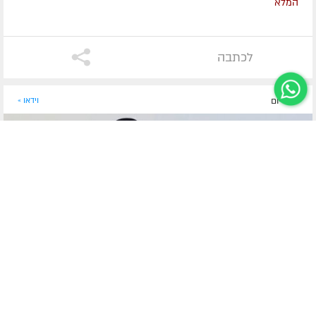
המלא
לכתבה
לפני יום
וידאו »