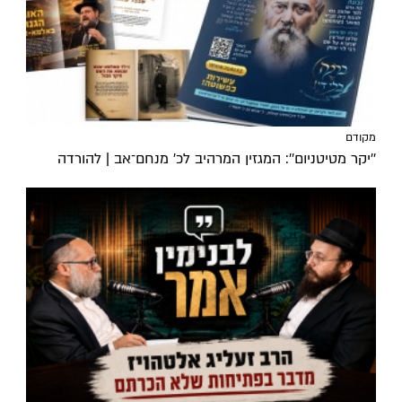
מקודם
''יקר מטיטניום'': המגזין המרהיב לכ’ מנחם־אב | להורדה