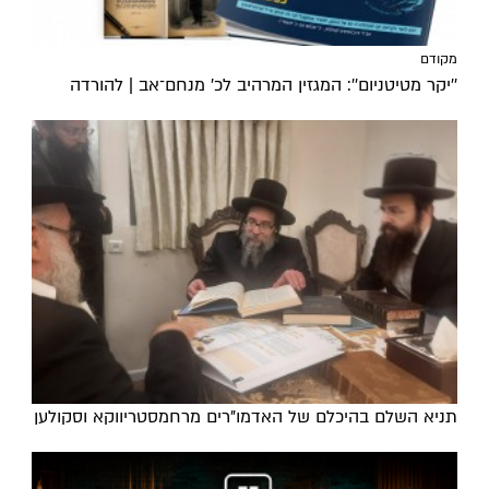
מקודם
''יקר מטיטניום'': המגזין המרהיב לכ’ מנחם־אב | להורדה
תניא השלם בהיכלם של האדמו"רים מרחמסטריווקא וסקולען