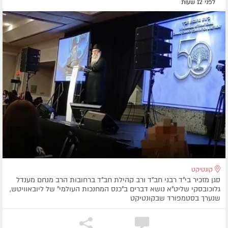
לפני 12 שעות
קונטיקט
סגן מזכיר בי"ד רבני חב"ד ורב קהילת חב"ד ברחובות הרב מנחם מענדל
גלוכובסקי שליט"א נושא דברים ב"כנס המחנכות העולמי" של ליובאוויטש,
שנערך בסטמפורד שבקונטיקט