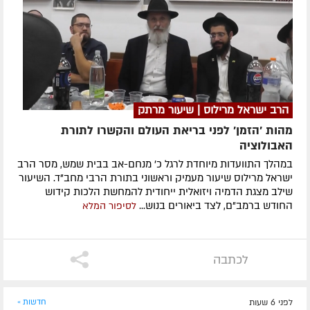
הרב ישראל מרילוס | שיעור מרתק
מהות 'הזמן' לפני בריאת העולם והקשרו לתורת
האבולוציה
במהלך התוועדות מיוחדת לרגל כ' מנחם-אב בבית שמש, מסר הרב
ישראל מרילוס שיעור מעמיק וראשוני בתורת הרבי מחב"ד. השיעור
שילב מצגת הדמיה ויזואלית ייחודית להמחשת הלכות קידוש
החודש ברמב"ם, לצד ביאורים בנוש...
לסיפור המלא
לכתבה
לפני 6 שעות
חדשות »