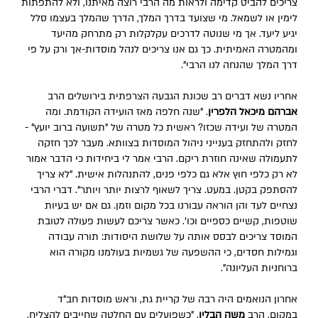
צריכים להביט קדימה ולראות מה הרבי רוצה מאיתנו, ולא להתפתות
לימין או לשמאל. מי שצועד בדרך המלך, הדרך שהמלך בעצמו סלל
יגיע ליעד. אך מי שנוטה לדרכים עקלקלות רק מתרחק מהיעד
ומהמטרה האמיתית. כך גם אנו צריכים לנהל מוסדות-אך ורק על פי
דרך המלך שהנחה לנו הרבי".
אחריו נשא דברים רב שכונת הגבעה הצרפתית בירושלים הרב
אברהם מיכאל הלפרין
. "שנה חלפה מאז הועידה הקודמת. ומה
המטרה של ועידה שכזו? ראשית כל מטרה של "תשועה ברוב יועץ" -
לחזק ולהתחזק בענייני ניהול המוסדות בצוותא. מעבר לכך חזקה
לתעמולה שאינה חוזרת ריקם. הרבי אמר לי ביחידות כי הדבר אמור
לא רק כלפי חוץ אלא גם כלפי פנים, להתנהלות אישית. "לא צריך
להסתפק בקטן. במעט. צריך לשאוף לרצות יותר ויותר". דברי הרבי
נצחיים לעד והן הוראה עבורנו בכל מקום וזמן. גם אם יש בעיות
שוטפות, קשיים כספיים וכו'. כאשר צריכם לעשות פעולה לטובת
המוסד צריכים לבסס אותה על שלושת היסודות: תורה עבודה
וגמילות חסדים, כי ההשפעה של גשמיות בעולמנו מקורה הוא
ברוחניות העליונה".
אחרון הנואמים היה רבה של קריית גת, וראש מוסדות חב"ד
במקום, הרב
משה הבלין
. "כשפועלים עם החלטה שחייבים להצליח,