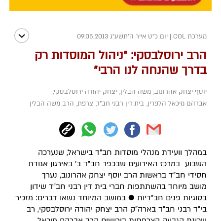
מערכת COL
|
יום כ"ט אייר ה׳תשע״ג 09.05.2013
הרב ירוסלבסקי: "ניהול המוסדות רק
בדרך שהנחה לנו הרבי"
יוסף יצחק אהרונוב
,
משה הבלין
,
יצחק יהודה ירוסלבסקי
,
אברהם מיכאל הלפרין
,
בית דין רבני חב"ד
,
צרפת
,
הרב משה הבלין
במהלך וועידת מנהלי מוסדות חב"ד בישראל, שנערכה
השבוע במרכז האירועים שבכפר חב"ד ב' באירגון אגודת
חסידי חב"ד בראשות הרב יוסף יצחק אהרונוב, נערך
מושב מיוחד בהשתתפות חברי בית דין רבני חב"ד שידון
בסוגיות פנים חב"דיות ● במושב המיוחד נשאו דברים: מזכיר
בי"ד רבני חב"ד בארה"ק הרב יצחק יהודה ירוסלבסקי, רב
שכונת הגבעה הצרפתית בירושים הרב אברהם מיכאל