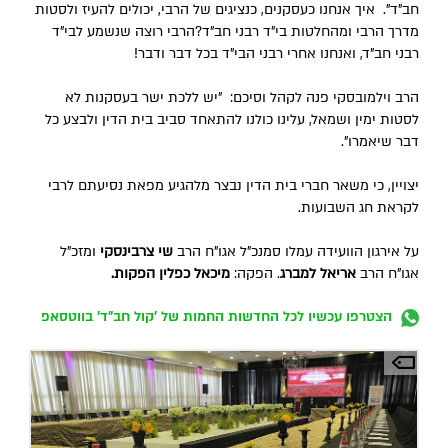
חב"ד". איך אנחנו כעסקנים, כנציגים של הרבי, יכולים להעיז ולסטות
מדרך הרבי ומהחלטות בי"ד רבני חב"ד?הרבי רוצה שנשמע לבי"ד
רבני חב"ד, ואנחנו אחרי רבני הבי"ד בכל דבר ודבר!
הרב וילמובסקי פנה לקהל וסיכם: "יש ללכת ישר בעסקנות לא
לסטות ימין ושמאל, עלינו כולנו להתאחד סביב בית הדין ולבצע כל
דבר שיאמרו".
יצויין, כי משאר חברי בית הדין נבצר מלהגיע מפאת נסיעתם לרבי
לקראת חג השבועות.
על אירגון הוועידה עמלו סמנכ"ל אגו"ח הרב
שי צרבינסקי
ומזכ"ל
אגו"ח הרב
אריאל למברג
. הפקה:
מיכאל כפלין הפקות.
הצטרפו עכשיו לכל החדשות החמות של 'קול חב"ד' בווטסאפ