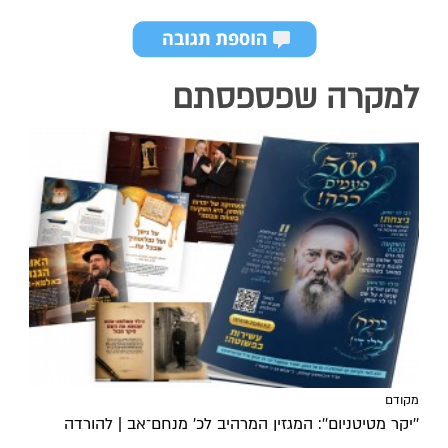
למקרה שפספסתם
מקודם
''יקר מטיטניום'': המגזין המרהיב לכ’ מנחם־אב | להורדה