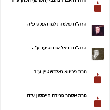
הרה"ח אברהם צבי (הערש) הכהן ע״ה
הרה"ח שלמה זלמן העכט ע״ה
הרה"ח רפאל אדרוסיער ע״ה
מרת פריווא גאלדשטיין ע״ה
מרת אסתר פרידה חיימסון ע״ה