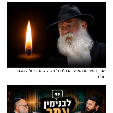
אבד חסיד מן הארץ: הרה"ח ר' משה לבנהרץ ע"ה מכפר
חב"ד