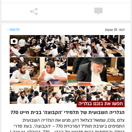
לפני 15 שעות
חדשות »
חפשו את בנכם בגלריה
הגלריה השבועית של תלמידי 'הקבוצה' בבית חיינו 770
צלם COL, שמואל־בצלאל דהן, מגיש את הגלריה השבועית:
התמימים בישיבת תות"ל המרכזית 770 – 'הקבוצה', בעת סדרי
הנגלה והחסידות בבית מדרשו של הרבי – 770, ברוקלין, ניו יורק |