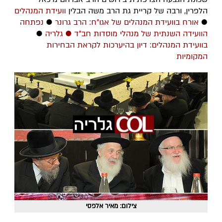
הלפרין, ורבה של קריית גת הרב משה הבלין
וועידת המנהלים
●
אורח בוועידת המנהלים של אגו"ח: הרב גרונר
●
נפתחה
הוועידה השנתית של מנהלי מוסדות חב"ד ● גלריה
●
בוועידת המנהלים: דיון בהיערכות לקראת הבחירות
המקומיות
צילום: מאיר אלפסי