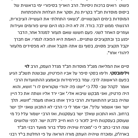
פשוט רואים ברכות ניסיות". הרב האריך בסיפורי ימי בראשית של
ביסוס מוסדות חב"ד בקרית גת, וסקר את הצלחת והתפתחות
המוסדות בימים העכשוויים. "כשאני התחלתי את העשייה הציבורית,
הרגשתי ממש לבד. בודד. זה לא היה כמו היום שיש פורומים וועידות
ועוזרים האחד לשני. פעם חששו שאם תעזור למנהל אחר, הדבר
יפגע בך ובתקציבים שתגייס... האמת היא הפוכה לגמרי. אם חברך
יקבל תקציב מסוים, בסוף גם אתה תקבל אותו. לא מפסידים מלעזור
ליהודי אחר".
סיים את המליאה מנכ"ל מוסדות חב"ד מגדל העמק, הרב
לוי
וילימובסקי
. ולימו בסקי סיפר על אביו הפרטיזן, שבשנת תשכ"ב הגיע
בפעם הראשונה לרבי. עמד בפירמידות ובאמצע ההתוועדות הרבי
אומר לקהל שב- 770 כי "ישנו פה יהודי שקוראים לו ר' זושא, והוא
היה פרטיזן, ואני מבקש שיבוא אלי." אבי ירד אליו ושתה את כל היין
שהיה בגביע ההתוועדות. הרבי בירך אותו באותו מעמד: "זושא. תלך
ישר ואני אשמור עליך". אבי אמר לי כי הרבי לא התכוון שאני ילך ישר
ברחוב. הוא התכוון שאלך ישר בעסקנות, ואז הרבי ישמור עלי! כל מי
שעוסק בעסקנות חייב לזכור כי הוא חייב ללכת ישר. לפני שלושים
שנה הרבי כתב לי כי "מוכרח שיהיה פס"ד ברור מוועד רבני חב"ד
בארה"ק, ומוכרח שיהיה העתק מורה הוראה על פי החלטת בי"ד רבני