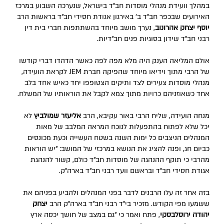
במהלך וועידת מנהלי מוסדות חב"ד בישראל, שנערכה השבוע במרכז
האירועים שבכפר חב"ד ב' באירגון אגודת חסידי חב"ד בראשות הרב
יוסף יצחק אהרונוב
, נערך מושב מיוחד בהשתתפות חברי בית דין
רבני חב"ד שידון בסוגיות פנים חב"דיות.
אולם המליאה הענק היה מלא מפה לפה כאשר הדהדו דברי קודשו
של הרבי מתוך וידיאו מיוחד שהפיקה חברת JEM לקראת הועידה,
מנהלי מוסדות צעירים לצד ותיקים הצטופפו יחד כאיש אחד בלב
אחד כשאוזניהם כרויות מתוך צמא לקבל את הוראותיו של המשלח.
מנחה הועידה, שליח הרבי באור עקיבא, הרב
אליעזר שמולביץ
לא
יכל שלא לפתוח בהתפעלות לנוכח המראה המלבב של מאות
המנהלים הניצבים כל ימות השנה בשטח העשייה וכעת מכונסים
כביום חג, ופנה להציג את הנושא במרכזי של המושב: "יש הוראות
מהרבי כי תוקף ההנהגה של מוסדות חב"ד כולם, קשור להנהגת
אגודת חסידי חב"ד ובראשם וועד רבני חב"ד בארה"ק.
בזה אחר זה עלו הרבנים לדבר בפני המנהלים ולהביע בפניהם את
ששמעו מפי הקודש. מזכיר בי"ד רבני חב"ד בארה"ק הרב
יצחק
יהודה ירוסלבסקי
, פתח ואמר כי "גם במצב של חושך יכסה ארץ