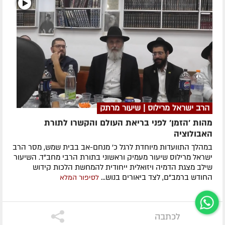
הרב ישראל מרילוס | שיעור מרתק
מהות 'הזמן' לפני בריאת העולם והקשרו לתורת
האבולוציה
במהלך התוועדות מיוחדת לרגל כ' מנחם-אב בבית שמש, מסר הרב
ישראל מרילוס שיעור מעמיק וראשוני בתורת הרבי מחב"ד. השיעור
שילב מצגת הדמיה ויזואלית ייחודית להמחשת הלכות קידוש
החודש ברמב"ם, לצד ביאורים בנוש...
לסיפור המלא
לכתבה