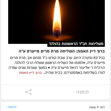
משליחות חב"ד הראשונות בהולנד
ברוך דיין האמת: השליחה מרת מרים מייערס ע"ה
בגיל 82 נפטרה היום, ערב שבת קודש כ"ד מנחם אב, מרת מרים
מייערס ע"ה, אלמנתו של השליח הראשון ששלח הרבי להולנד,
הרה"ח ר' אליעזר דניאל מייערס ע"ה • במשך עשרות שנים עמדה
לצדו בשליחות באמסטרדם, בבית שהיה...
ברוך דיין האמת
לכתבה
לפני 9 שעות
חדשות »