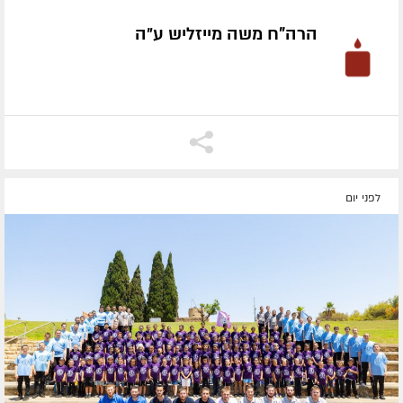
הרה"ח משה מייזליש ע״ה
לפני יום