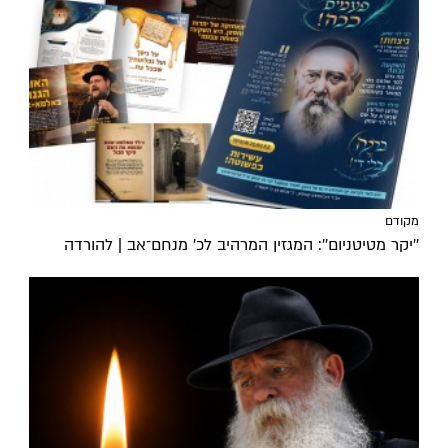
מקודם
''יקר מטיטניום'': המגזין המרהיב לכ’ מנחם־אב | להורדה