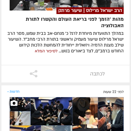
הרב ישראל מרילוס | שיעור מרתק
מהות 'הזמן' לפני בריאת העולם והקשרו לתורת
האבולוציה
במהלך התוועדות מיוחדת לרגל כ' מנחם-אב בבית שמש, מסר הרב
ישראל מרילוס שיעור מעמיק וראשוני בתורת הרבי מחב"ד. השיעור
שילב מצגת הדמיה ויזואלית ייחודית להמחשת הלכות קידוש
החודש ברמב"ם, לצד ביאורים בנוש...
לסיפור המלא
לכתבה
לפני 22 שעות
חדשות »