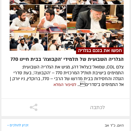
חפשו את בנכם בגלריה
הגלריה השבועית של תלמידי 'הקבוצה' בבית חיינו 770
צלם COL, שמואל־בצלאל דהן, מגיש את הגלריה השבועית:
התמימים בישיבת תות"ל המרכזית 770 – 'הקבוצה', בעת סדרי
הנגלה והחסידות בבית מדרשו של הרבי – 770, ברוקלין, ניו יורק |
אל התמימים ב'סדרים...
לסיפור המלא
לכתבה
היום, כ"ד אב
זכרון להולכים »