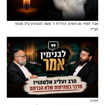
אבד חסיד מן הארץ: הרה"ח ר' משה לבנהרץ ע"ה מכפר
חב"ד
מקודם