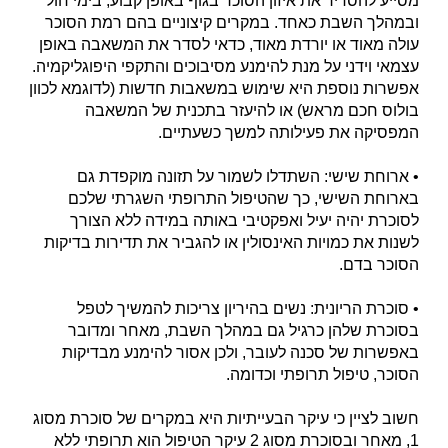
מסייע להסדיר את איזון הסוכר בגוף באופן קבוע, בימי חול
ובמהלך השבת כאחד. במקרים קיצוניים בהם רמת הסוכר
עולה מאוד או יורדת מאוד, כדאי לסדר את המשאבה באופן
עצמאי וידני על מנת להימנע מסיבוכים והתקפי היפוגליקמיה.
אפשרות נוספת היא שימוש במשאבות חדשות (לדוגמא לכוון
בולוס חכם מראש) או להיעזר בתכנית של המשאבה
המפסיקה את פעילותה למשך כשעתיים.
• ארוחת שישי: השתדלו לשמור על תזונה מוקפדת גם
בארוחת השישי, כך שהטיפול התרופתי השגרתי שלכם
לסוכרת יהיה יעיל ואפקטיבי באותה במידה ללא הצורך
לשנות את כמויות האינסולין או להגביר את תדירות בדיקות
הסוכר בדם.
• סוכרת הריונית: נשים בהיריון צריכות להמשיך לטפל
בסוכרת שלהן כרגיל גם במהלך השבת, מאחר ומדובר
באפשרות של סכנה לעובר, ולכן אסור להימנע מבדיקות
הסוכר, טיפול תרופתי וכדומה.
חשוב לציין כי עיקר הבעייתיות היא במקרים של סוכרת מסוג
1, מאחר ובסוכרת מסוג 2 עיקר הטיפול הוא תרופתי ללא