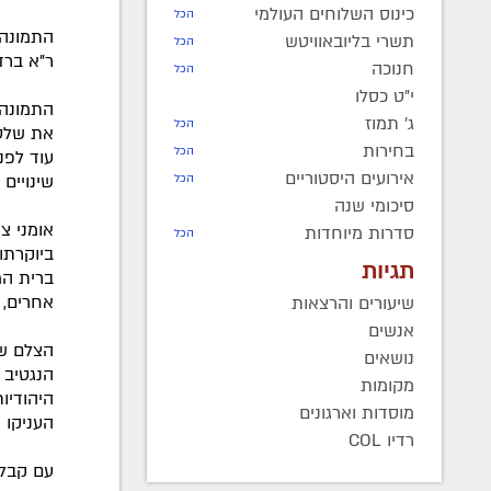
כינוס השלוחים העולמי
הכל
התמונה ה
תשרי בליובאוויטש
הכל
ר"א ברד
חנוכה
הכל
י"ט כסלו
התמונה 
ג' תמוז
הכל
את שלטו
בחירות
הכל
עוד לפנ
אירועים היסטוריים
שינויים 
הכל
סיכומי שנה
אומני צ
סדרות מיוחדות
הכל
ביוקרתו
תגיות
ברית המ
אחרים, ת
שיעורים והרצאות
אנשים
הצלם שה
נושאים
הנגטיב 
מקומות
היהודיו
מוסדות וארגונים
העניקו מ
רדיו COL
עם קבלת