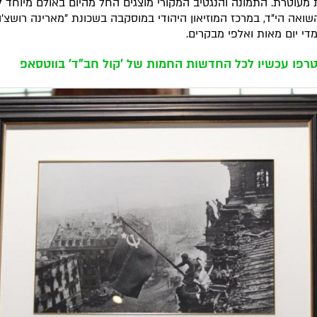
מעוטרת. התמונה והנגטיב המקורי מוצגים החל מהיום באולם מיוחד ל
שואה הי"ד, במרכז המוזיאון היהודי במוסקבה בשכונת "מארינה רושצ'ה"
מדי יום מאות ואלפי מבקרים.
רפו עכשיו לכל החדשות החמות של 'קול חב"ד' בווטסאפ