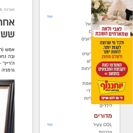
חדשות
מערכת COL
רדיו COL
הכל
חב"ד בישראל
חב"ד בעולם
ששונ
כינוסים ואירועים
קהילות
אמש (רב
בחצרות קדשינו
ובה נחש
שמחות אנ"ש
יוצאים לשליחות
גרמניה 
נשות חב"ד
ברוך דיין האמת
בעולם החרדי
חדשות כלליות
לילדים
מדורים
COL צעיר
הכל
צרכנות