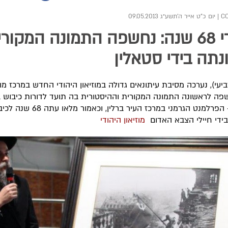
|
יום כ"ט אייר ה׳תשע״ג 09.05.2013
אחרי 68 שנה: נחשפה התמונה המקור
תה בידי סטאלין
יעי), נערכה מסיבת עיתונאים גדולה במוזיאון היהודי החדש במרכז מו
פה לראשונה התמונה המקורית וההיסטורית בה תועד לדורות כיבוש בנ
ה'רייך' - הפרלמנט הגרמני במרכז העיר ברלין, וכאמור מלאו 
בידי חיילי הצבא האדום
מוזיאון היהודי