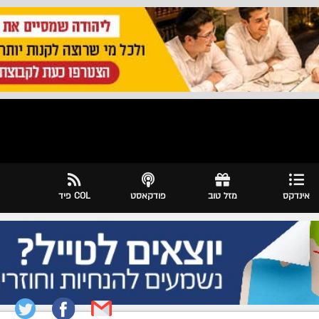
אינדקס
מזל טוב
פודקאסט
COL פיד