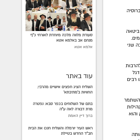
ברוסיה
ביטאה
סעודת מלווה מלכה מיוחדת לאורחי כ"ף
מים.
מנחם אב באלמא אטא
ה שני
אלמא אטא
להרבות
דגל
עוד באתר
 רבים
השליח הציג חפצים אישיים מהרבי;
החוויות ב'מתיבתא'
ו השתמר
בתם של השלוחים בכפר סבא: נפטרה
הילות
מרת דבורה לאה ע"ה
והוא
ברוך דיין האמת
ראש העיר יורמלה והשליח חנכו את הבית
חב"ד החדש בטיילת
ותה