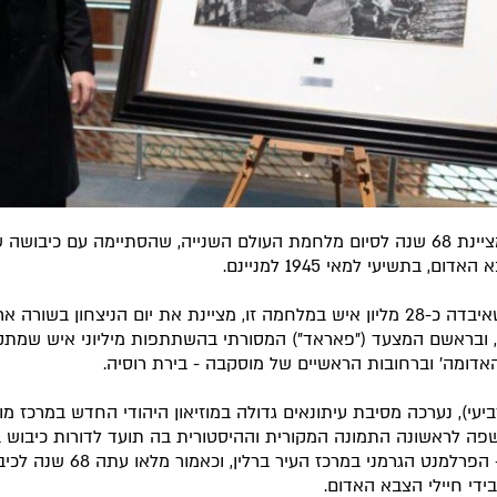
רוסיה מציינת 68 שנה לסיום מלחמת העולם השנייה, שהסתיימה עם כיבושה
אדום, בתשיעי למאי 1945 למניינם.
רוסיה שאיבדה כ-28 מליון איש במלחמה זו, מציינת את יום הניצחון בשורה
, ובראשם המצעד ("פאראד") המסורתי בהשתתפות מיליוני איש שמתק
האדומה' וברחובות הראשיים של מוסקבה - בירת רוסיה.
יעי), נערכה מסיבת עיתונאים גדולה במוזיאון היהודי החדש במרכז מו
פה לראשונה התמונה המקורית וההיסטורית בה תועד לדורות כיבוש בנ
ה'רייך' - הפרלמנט הגרמני במרכז העיר ברלין, וכאמור מלאו 
בידי חיילי הצבא האדום.