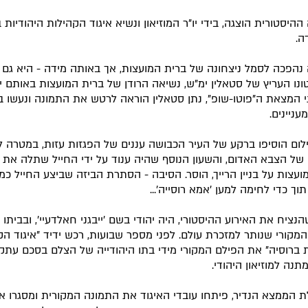
היסטורית הוצגה, בידי יו"ר המוזיאון ונשיא איגוד הקהילות היהודיות 
ה.
נהפכה לסמל ניצחונה של ברית המועצות, אך באותה מידה - היא גם 
נו העריץ של סטאלין ימ"ש, נשיאה הרודן של ברית המועצות באותם י
י המצאת ה"פוטו-שופ", נתן סטאלין הוראה לרטש את התמונה ונעשו ב
מעניינים.
ילום הוסיפו ברקע של העיר הכבושה עננים של הפגזות עזות, במטרה 
 של הצבא האדום, והשעון הנוסף שהיה ענוד על ידי החייל שתלה את 
ועצות על בניין הרייך, הוסר. הסיבה - הסתרת הביזה שביצע החייל כמו
וך כדי לחימה למען 'אמא רוסייה'...
נציח את האירוע ההיסטורי, היה יהודי בשם 'ייבגני חאלדעיי', ובבית
המקורי שנותר למזכרת עולם. לפני מספר שבועות, רכש ידיד "איגוד הק
ת ברוסיה" את הפילם המקורי מידי בתו היהודייה של הצלם בסכם עתק 
תנה למוזיאון היהודי.
 הממצא הנדיר, פיתחו עובדי האיגוד את התמונה המקורית ומסגרו א