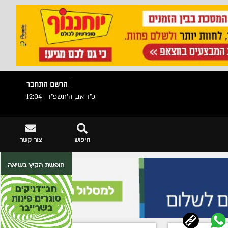
הרשם
התחבר
כ"ד אב, ה׳תשפ״ו
12:04
חיפוש
צור קשר