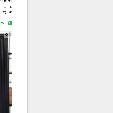
במסגרת 
קדושי ה
מגיעים 
הצט