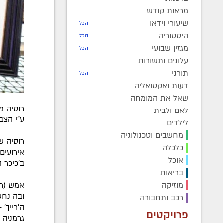
מראות קודש
שיעורי וידאו
הכל
היסטוריה
הכל
מגזין שבועי
הכל
עלונים ותשורות
תורני
הכל
דעות ואקטואליה
שאל את המומחה
לאם ולבית
ע"י הצבא ה
לילדים
מחשבים וטכנולוגיה
כלכלה
אירועים
אוכל
ב'כיכר 
בריאות
מוזיקה
אמש (רב
ובה נחש
רכב ותחבורה
פרויקטים
גרמניה 