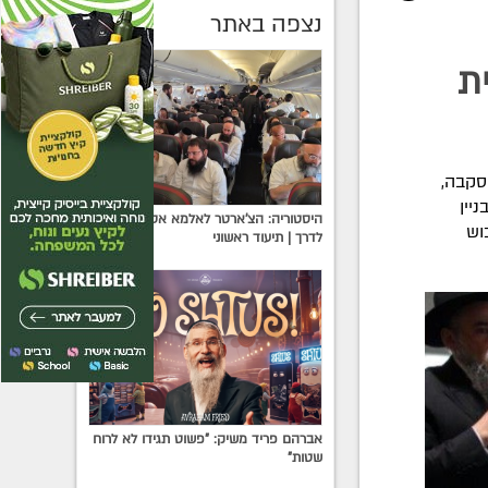
נצפה באתר
ית
סקבה,
יין
היסטוריה: הצ'ארטר לאלמא אטא יוצא
עתה 68 שנה לכיבוש
לדרך | תיעוד ראשוני
אברהם פריד משיק: "פשוט תגידו לא לרוח
שטות"