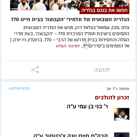
חפשו את בנכם בגלריה
הגלריה השבועית של תלמידי 'הקבוצה' בבית חיינו 770
צלם COL, שמואל־בצלאל דהן, מגיש את הגלריה השבועית:
התמימים בישיבת תות"ל המרכזית 770 – 'הקבוצה', בעת סדרי
הנגלה והחסידות בבית מדרשו של הרבי – 770, ברוקלין, ניו יורק |
אל התמימים ב'סדרים...
לסיפור המלא
לכתבה
אתמול, כ"ד אב
זכרון להולכים »
זכרון להולכים
ר' בני בן עמי ע״ה
הרה"ח חיים יונה צ'רנוחוב ע״ה