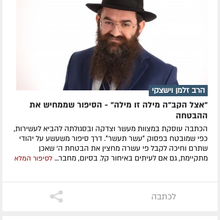
הרב זלמן וישצקי
"אצל הקב"ה מילה זו מילה" - הסיפור שממחיש את
ההבטחה
הכתבה עוסקת במצוות מעשר וצדקה ובסגולתה להביא לעשירות,
כפי שמובטח בפסוק ״עשר תעשר״. דרך סיפור משעשע על יהודי
שתרם וחיכה לקבל פי עשרה מחצין את הבטחת ה' שאכן
מתקיימת, גם אם לעיתים באיחור קל. בסיום, מחבר...
לסיפור המלא
לכתבה