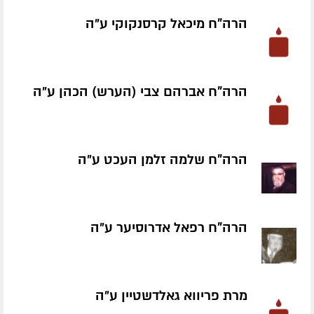
הרה"ח מיכאל קרסנקוקי ע״ה
הרה"ח אברהם צבי (הערש) הכהן ע״ה
הרה"ח שלמה זלמן העכט ע״ה
הרה"ח רפאל אדרוסיער ע״ה
מרת פריווא גאלדשטיין ע״ה