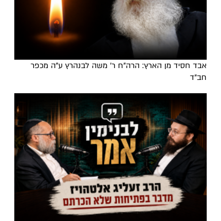
אבד חסיד מן הארץ: הרה"ח ר' משה לבנהרץ ע"ה מכפר
חב"ד