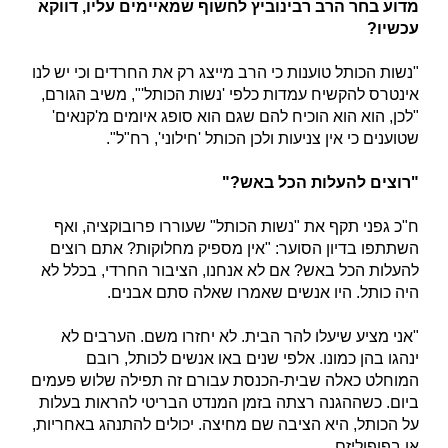
מדוע בחר הרב רבינוביץ לחשוף שמאיימים עליו, דווקא
עכשיו?
"נשות הכותל טוענות כי הרב מייצג רק את החרדים וכי יש לנו
אינטרס להקשיח עמדות כלפי 'נשות הכותל'", משיב הגורם,
"לכן, הוא הוא הוכיח להם שגם הוא סופג איומים מ'קנאים'
שטוענים כי אין צניעות ולכן הכותל 'חילוני', רח"ל".
"רוצים להעלות הכל באש?"
ח"כ גפני תקף את "נשות הכותל" שעוררו פרובוקציה, ואף
השתתפו בדיון הסוער: "אין מספיק מחלוקות? אתם רוצים
להעלות הכל באש? אם לא אנחנו, הציבור החרדי, בכלל לא
היה כותל. היו אנשים שאמרו שאלה סתם אבנים.
"אני מציע שיעלו להר הבית. לא יחזרו משם. הערבים לא
ינהגו בהן כמונו. אלפי שנים באו אנשים לכותל, רובם
המוחלט כאלה שבית-הכנסת עבורם זה תפילה שלוש פעמים
ביום. כשההגנה רצתה בזמן המנדט הבריטי להראות בעלות
על הכותל, היא הציבה שם מחיצה. יכולים להתנהג באחריות,
או בפופוליזם.