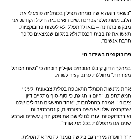
"כשאני רואה אישה מניחה תפילין בכותל זה פוצע לי את
הלב. מאות אלפי גברים ונשים רואים בזה חילול הקודש. אני
מבקש בתחינה – בואו להתפלל ולא לעשות פרובוקציות.
תעשו את זה בבית הכנסת ולא במקום שנמצאים כל כך
הרבה אנשים".
פרובוקוציה בשידור-חי
במהלך הדיון, קיבלו הנוכחים און-ליין הוכחה כי "נשות הכותל
מעוררות" מחוללות פרובוקציה לשווא.
אחת מ"נשות הכותל" התעטפה בטלית צבעונית, לעיניי
המשתתפים. "היום זו חגיגה, כי סוף-סוף מתקיים דיון
ציבורי", אמרה בהתלהבות, "אחד ההישגים הגדולים שלנו
שבקבוצה שלנו יש נשים רפורמיות, קונסרבטיביות
ואורתודוקסיות. עזרו לנו ליישם את פסק הדין. עשרים וארבע
שנים אנו מתפללות בכל מזג אוויר".
יו"ר הוועדה
מירי רגב
ביקשה ממנה להסיר את הטלית,