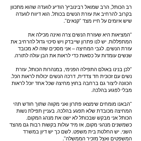
רב הכותל, הרב שמואל רבינוביץ' הודיע לוועדה שהוא מתכוון
בקרוב להרחיב את עזרת הנשים בכותל. הוא דיווח לוועדה
שיש איומים על חייו מצד "קנאים".
"המציאות היא שעזרת הנשים צרה ואינה מכילה את
המתפללות. יש לנו פתרון שייבדק ויש סיכוי גדול להרחיב את
עזרת הנשים. לגבי המחיצה – אני מסכים שזה לא מכובד
שנשים עומדות על כסאות כדי לראות את הבן עולה לתורה.
"לכן בנינו באולם התפילה הפנימי, במנהרות הכותל, עזרת
נשים עם זכוכית חד צדדית, דרכה הנשים יכולות לראות הכל.
הכוונה ליצור גם ברחבה בחוץ מחיצה שכל אחד יוכל לראות
מבלי לפגוע בהלכה.
"הבאנו מומחים שימצאו פתרון ואני מקווה שתוך חודש תהי
המחיצה מכובדת שלא תפגע בהלכה. בעניין תפילת נשות
הכותל אני מבקש שבכותל לא ישנו את מנהג המקום.
כשמשנים מנהגי מקום, אז מיד עולות בקשות רבות גם מהצד
השני. יש החלטת בית משפט. לשם כך יש דיון במשרד
המשפטים ואצל מזכיר הממשלה".