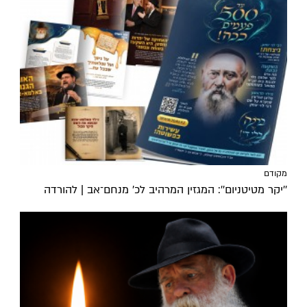
מקודם
''יקר מטיטניום'': המגזין המרהיב לכ’ מנחם־אב | להורדה