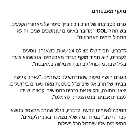
מוקף מאבטחים
גורם בסביבתו של הרב רבינוביץ' סיפר על מאחורי הקלעים,
בשיחה ל-
COL
: "מדובר באיומים שנמשכים שנים, זה לא
התחיל בימים האחרונים".
לדבריו, "הבית שלו מצולם 24 שעות. כשאנחנו נוסעים
לקברים, הוא תמיד מוקף בגדוד מאבטחים. או כשהוא צועד
בליל שבת מהכותל לביתו, הוא מלווה במאבטח".
הגורם חושף סיפור שהתרחש לני כשנתיים. "לאחר פגישה
בביתו של הרב אלישיב זצ"ל בשכונת מאה שערים בירושלים,
יצאנו החוצה, והקיפו את רכבינו כחמישים 'קנאים' שיידו
לעברינו אבנים. בנס הצלחנו להימלט".
הסיבה לאיומים נובעת, לדבריו, בגלל שהרב מתעסק בנושא
קבר הרשב"י במירון, מה שלא מצא חן בעיניי ה'קנאים',
המאיימים עליו שיחדול מכל פעילות.