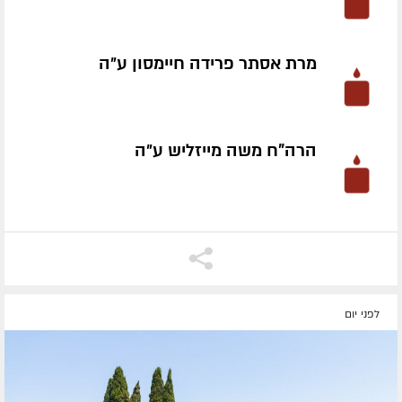
מרת אסתר פרידה חיימסון ע״ה
הרה"ח משה מייזליש ע״ה
לפני יום