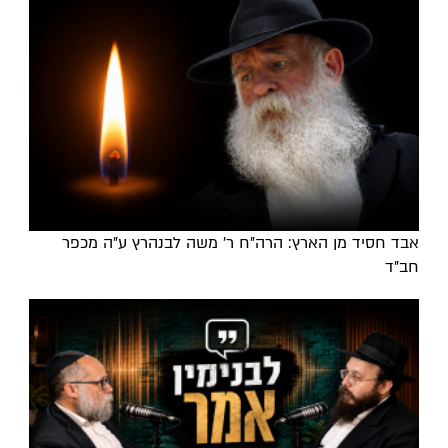
אבד חסיד מן הארץ: הרה"ח ר' משה לבנהרץ ע"ה מכפר
חב"ד