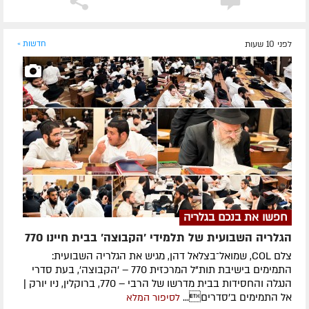
לפני 10 שעות
חדשות »
חפשו את בנכם בגלריה
הגלריה השבועית של תלמידי 'הקבוצה' בבית חיינו 770
צלם COL, שמואל־בצלאל דהן, מגיש את הגלריה השבועית:
התמימים בישיבת תות"ל המרכזית 770 – 'הקבוצה', בעת סדרי
הנגלה והחסידות בבית מדרשו של הרבי – 770, ברוקלין, ניו יורק |
אל התמימים ב'סדרים...
לסיפור המלא