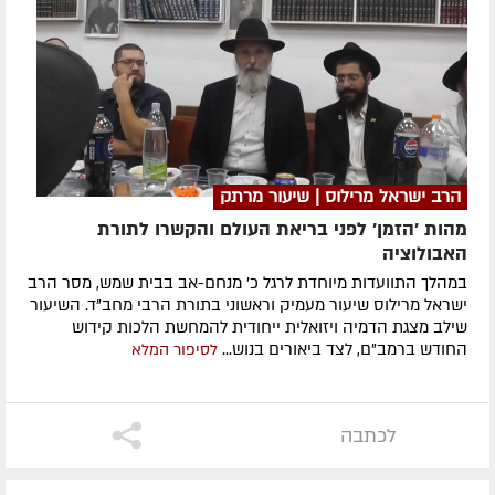
הרב ישראל מרילוס | שיעור מרתק
מהות 'הזמן' לפני בריאת העולם והקשרו לתורת
האבולוציה
במהלך התוועדות מיוחדת לרגל כ' מנחם-אב בבית שמש, מסר הרב
ישראל מרילוס שיעור מעמיק וראשוני בתורת הרבי מחב"ד. השיעור
שילב מצגת הדמיה ויזואלית ייחודית להמחשת הלכות קידוש
החודש ברמב"ם, לצד ביאורים בנוש...
לסיפור המלא
לכתבה