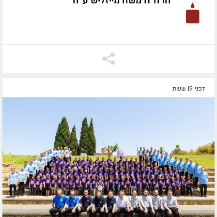
הרה"ח משה מייזליש ע״ה
לפני 19 שעות