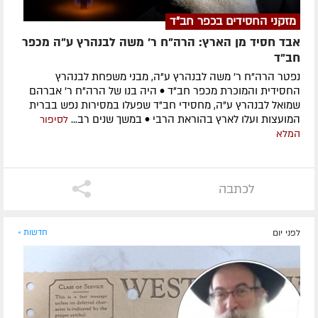
מזקני החסידים בכפר חב"ד
אבד חסיד מן הארץ: הרה"ח ר' משה לבנהרץ ע"ה מכפר
חב"ד
נפטר הרה"ח ר' משה לבנהרץ ע"ה, מבני משפחת לבנהרץ
החסידית והמוכרת מכפר חב"ד • היה בנו של הרה"ח ר' אברהם
שמואל לבנהרץ ע"ה, מחסידי חב"ד שפעלו במסירות נפש בברית
המועצות ועלו לארץ בהוראת הרבי • במשך שנים רב...
לסיפור
המלא
לכתבה
לפני יום
חדשות »