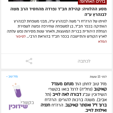
בדרכו האחרונה
מסע ההלוויה: קהילת חב"ד נפרדה מהחסיד הרב משה
לבנהרץ ע"ה
לוויתו של הרה"ח ר' משה לבנהרץ ע"ה, מבני משפחת לבנהרץ
הוותיקה בכפר חב"ד, בן למשפחה שחירפה נפשה לשמירת
הגחלת היהודית בברית המועצות, ולאחר שנות מסירות נפש עלתה
לארץ הקודש והתיישבה בכפר חב"ד בהוראת הרבי...
לסיפור
המלא
לכתבה
לפני 13 שעות
מזל טוב »
מזל טוב לחתן הת'
מנחם מענדל
קאיקוב
(נחל''ה) לרגל בואו בקשרי
השידוכין עב"ג
דבורה לאה לוייב
(תל
אביב). משנה ברכות להורים: הרה"ח
ברוך ז''ל ואסתר קאיקןב
. הרה"ח
חנניה
ואילנית לוייב
.