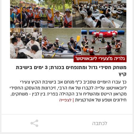
גלריה מ'צעירי ליובאוויטש'
משחק חסידי גדול ומתנפחים בכנרת; 3 ימים בישיבת
קיץ
כך עברו היומיים שסביב כ"ף מנחם אב בישיבת הקיץ צעירי
ליובאוויטש: עלייה לקברו של אח הרבי, זיכרונות מהעסקן החסידי
מקראון הייטס ומהשליח ורב הקהילה בפריז. בין לבין - משחקים,
חידונים ושפע של אטרקציות
| לצפייה
לכתבה