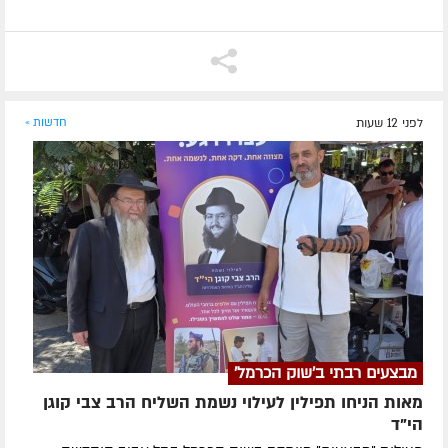
לפני 12 שעות
חדשות »
מבצעים רבתי ב'שוק הכרמל'
מאות הניחו תפילין לעילוי נשמת השליח הרב צבי קוגן
הי”ד