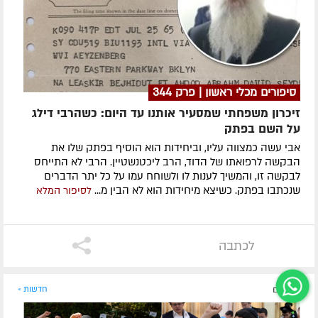
סיפורים מכלי ראשון | פרק 344
זיכרון משפחתי שמסעיר אותנו עד היום: כשהרבי דילג
על השם בפתק
אבי עשה כמצווה עליו, וביחידות הוא הוסיף בפתק שלו את
הבקשה לרפואתו של הדוד, הרב ליכטנשטיין. הרבי לא התייחס
לבקשה זו, והמשיך לענות לו ולשוחח עמו על כל יתר הדברים
שנכתבו בפתק. כשיצא מיחידות הוא לא הבין מ...
לסיפור המלא
לכתבה
לפני יום
חדשות »