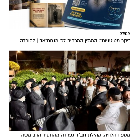
מקודם
''יקר מטיטניום'': המגזין המרהיב לכ’ מנחם־אב | להורדה
מסע ההלוויה: קהילת חב"ד נפרדה מהחסיד הרב משה