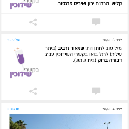
קליש
. הרה"ח
ירון ואיריס פרגפור
.
לפני 13 שעות
מזל טוב »
מזל טוב לחתן הת'
שניאור זרביב
(ביתר
עילית) לרגל בואו בקשרי השידוכין עב"ג
דבורה ברוק
(בית שמש).
לפני 14 שעות
חדשות »