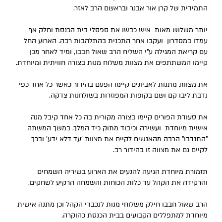
התמידית של קרן אור אבנר ובראשם הרב לאזר.
יותר משלוש מאות איש כבשו את ספסלי בית הכנסת וחלק אף
עמדו במסדרון ועקבו אחר התכנית בהתלהבות רבה. הארוע החל
עם קריאת המגילה ע"י השליח הרב שאול חבבו, ומיד לאחר מכן
קיימו המשתתפים את מצוות משלוח מנות בצורה חוויתית ומיוחדת.
את מצוות מתנות לאביונים קיימו הפעם בהידור כאשר כל אחד כפי
נדבת ליבו קם ושם בקופות המפוזרות בשולחנות צדקה.
את סעודת הפורים קיימו בצורה מקורית בה כל אחד קיבל מנה
אישית מיוחדת ועשירה וכיבוד מתוק כיד המלך. במשך המשתה
"התנדבו" הרבה מהאנשים לקיים את מצוות 'עד דלא ידע' ובכך
לקיים גם את מצווה זו בהידור רב.
תזמורת מיוחדת הגיעה להנעים את הארוע בשיריה השמחים
והרקידה את הקהל עד כלות הכוחות והשמחה הרקיע לשחקים.
הרב שאול חבבו חילק משלוחי מנות לנכבדי הקהל וכן מתנה אישית
מיוחדת למתפללים הקבועים בבית הכנסת כהוקרה.