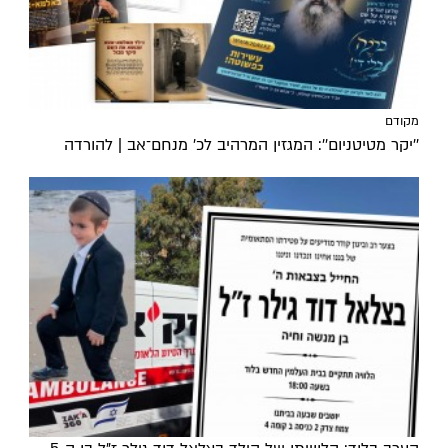
מקודם
''יקר מטיטניום'': המגזין המרהיב לכ’ מנחם־אב | להורדה