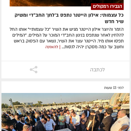
הגבירו רמקולים
כל עצמותי: אילון הייטנר נתפס ב'לחן' החב"די ומשיק
שיר חדש
הזמר והיוצר אילון הייטנר מגיש את השיר "כל עצמותיי" אותו החל
להלחין לאחר שנתפס בניגון החב"די המוכר על המילים. "המילים
תפסו אותו מיד. הייטנר עצר את השיר, נשאר עם הפסוק בראש
וחשב עד כמה מסקרן יהיה לנסות...
| להאזנה
לכתבה
לפני 13 שעות