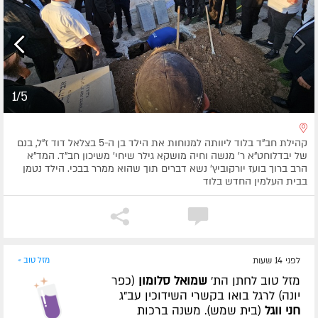
1/5
קהילת חב"ד בלוד ליוותה למנוחות את הילד בן ה-5 בצלאל דוד ז"ל, בנם
של יבדלוחט"א ר' מנשה וחיה מושקא גילר שיחי' משיכון חב"ד. המד"א
הרב ברוך בועז יורקוביץ' נשא דברים תוך שהוא ממרר בבכי. הילד נטמן
בבית העלמין החדש בלוד
לפני 14 שעות
מזל טוב »
מזל טוב לחתן הת'
שמואל סלומון
(כפר
יונה) לרגל בואו בקשרי השידוכין עב"ג
חני ווגל
(בית שמש). משנה ברכות