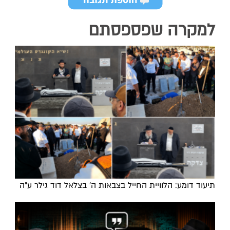
למקרה שפספסתם
תיעוד דומע: הלוויית החייל בצבאות ה' בצלאל דוד גילר ע"ה