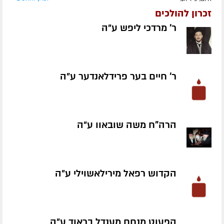
זכרון להולכים
ר' מרדכי ליפש ע״ה
ר' חיים בער פרידלאנדער ע״ה
הרה"ח משה שובאוו ע״ה
הקדוש רפאל מירילאשוילי ע״ה
הפעוט מנחם מענדל בראוד ע״ה