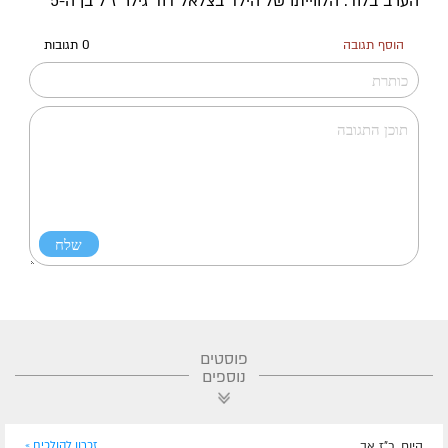
הערב בלוד: הלווייתו של הילד בצלאל דוד גילר ז"ל בן ה-5
הוסף תגובה
0 תגובות
פוסטים
נוספים
היום, כ"ז אב
זכרון להולכים »