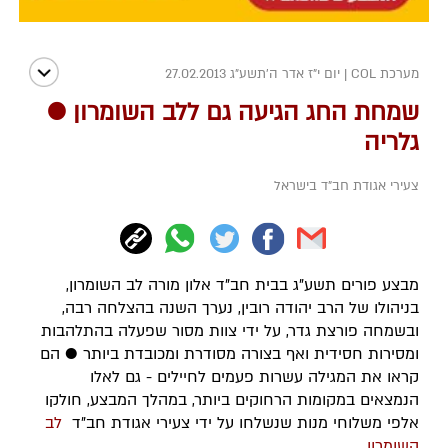
מערכת COL
|
יום י"ז אדר ה׳תשע״ג 27.02.2013
שמחת החג הגיעה גם ללב השומרון ●
גלריה
צעירי אגודת חב"ד בישראל
מבצע פורים תשע"ג בבית חב"ד אלון מורה לב השומרון,
בניהולו של הרב יהודה רובין, נערך השנה בהצלחה רבה,
ובשמחה פורצת גדר, על ידי צוות מסור שפעלה בהתלהבות
ומסירות חסידית ואף בצורה מסודרת ומכובדת ביותר ● הם
קראו את המגילה עשרות פעמים לחיילים - גם לאלו
הנמצאים במקומות הרחוקים ביותר, במהלך המבצע, חולקו
אלפי משלוחי מנות שנשלחו על ידי צעירי אגודת חב"ד
לב
השומרון