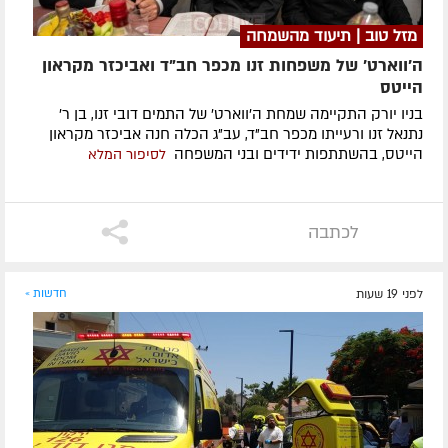
מזל טוב | תיעוד מהשמחה
ה'ווארט' של משפחות זנו מכפר חב"ד ואביכזר מקראון
הייטס
בניו יורק התקיימה שמחת ה'ווארט' של התמים דובי זנו, בן ר'
נתנאל זנו ורעייתו מכפר חב"ד, עב"ג הכלה חנה אביכזר מקראון
הייטס, בהשתתפות ידידים ובני המשפחה
לסיפור המלא
לכתבה
לפני 19 שעות
חדשות »