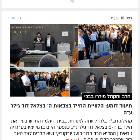
לפני 10 שעות
חדשות »
הרב והקהל מיררו בבכי
תיעוד דומע: הלוויית החייל בצבאות ה' בצלאל דוד גילר
ע"ה
קהילת חב"ד בלוד ליוותה למנוחות בבית העלמין החדש בעיר את
הילד בן ה-5 בצלאל דוד גילר ז"ל, שנפטר היום בדמי ימיו בטרגדיה
נוראית | המד"א הרב ברוך בועז יורקוביץ' נשא דברים לצד האב
תוך שממרר בבכי ונשנק מ...
| לצפייה