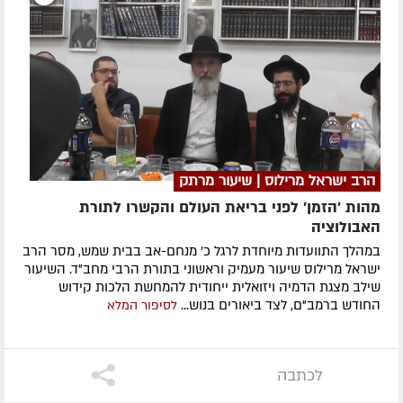
הרב ישראל מרילוס | שיעור מרתק
מהות 'הזמן' לפני בריאת העולם והקשרו לתורת
האבולוציה
במהלך התוועדות מיוחדת לרגל כ' מנחם-אב בבית שמש, מסר הרב
ישראל מרילוס שיעור מעמיק וראשוני בתורת הרבי מחב"ד. השיעור
שילב מצגת הדמיה ויזואלית ייחודית להמחשת הלכות קידוש
החודש ברמב"ם, לצד ביאורים בנוש...
לסיפור המלא
לכתבה