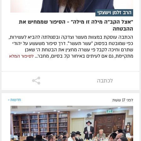
הרב זלמן וישצקי
"אצל הקב"ה מילה זו מילה" - הסיפור שממחיש את
ההבטחה
הכתבה עוסקת במצוות מעשר וצדקה ובסגולתה להביא לעשירות,
כפי שמובטח בפסוק ״עשר תעשר״. דרך סיפור משעשע על יהודי
שתרם וחיכה לקבל פי עשרה מחצין את הבטחת ה' שאכן
מתקיימת, גם אם לעיתים באיחור קל. בסיום, מחבר...
לסיפור המלא
לכתבה
לפני 17 שעות
חדשות »