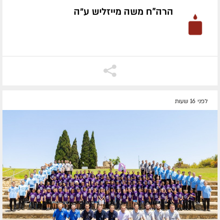
הרה"ח משה מייזליש ע״ה
לפני 16 שעות