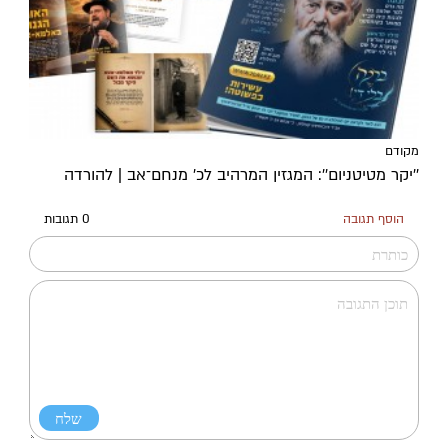
מקודם
''יקר מטיטניום'': המגזין המרהיב לכ’ מנחם־אב | להורדה
הוסף תגובה
0 תגובות