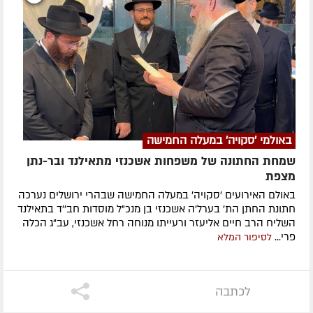
באולמי 'סקויה' במעלה החמישה
שמחת החתונה של משפחות אשכנזי מתאילנד ובר-נתן
מצפת
באולם האירועים 'סקויה' במעלה החמישה שבהרי ירושלים נערכה
חתונת החתן הת' בערל'ה אשכנזי בן מנכ"ל מוסדות חב''ד בתאילנד
השליח הרב חיים אליעזר ורעייתו מנוחה רחל אשכנזי, עב"ג הכלה
פרי...
לסיפור המלא
לכתבה