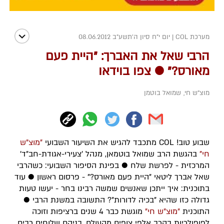
מערכת COL
|
יום י"ח סיון ה׳תשע״ב 08.06.2012
הרבי שאל את האברך: "היית פעם
מאורס?" ● צפו בוידאו
מוצ"ש חי
,
שמואל בוטמן
שבוע טוב! COL מתכבד להגיש את השיעור השבועי
"מוצ"ש
חי"
בהגשת הרב שמואל בוטמאן, מנהל 'צעירי-אגודת-חב"ד'
המרכזית - לפרשת שלח ● בפינת הסיפור השבועי: כשהרבי
שאל אברך ליטאי "היית פעם מאורס?" - פרסום ראשון ● עוד
בתוכנית: איך ייתכן שאנשים שמשה רבינו בחר - יעשו טעות
גדולה כזו שהיא "בכיה לדורות"? התשובה במשנת הרבי ●
התוכנית
"מוצ"ש חי"
מוגשת כבר 4 שנים ברציפות וזוכה
לפופולריות בקרב אלפי צופים מהעולם, בניהם שלוחים רבים