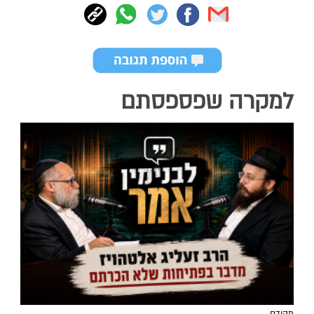
למקרה שפספסתם
מקודם