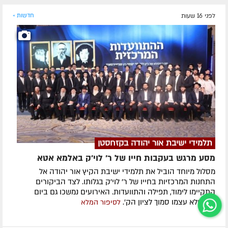
לפני 16 שעות
חדשות »
תלמידי ישיבת אור יהודה בקזחסטן
מסע מרגש בעקבות חייו של ר' לוי'ק באלמא אטא
מסלול מיוחד הוביל את תלמידי ישיבת הקיץ אור יהודה אל
התחנות המרכזיות בחייו של ר' לוי'ק בגלותו. לצד הביקורים
התקיימו לימוד, תפילה והתוועדות. האירועים נמשכו גם ביום
ההילולא עצמו סמוך לציון הק'.
לסיפור המלא