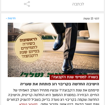
לכתבה
לפני 13 שעות
חדשות »
בשורה למסיימי שנת ה'קבוצה':
הישיבה החדשה בקריבוי רוג פותחת את שעריה
סיימתם את שנת ה'קבוצה'? עכשיו מתחיל השלב האמיתי של
החיים. הבחירה במסגרת ההמשך היא החלטה קריטית, והישיבה
החדשה שקמה בקריבוי רוג נועדה בדיוק בשביל להעניק לבחורים
שנת יישוב הדעת, בניין אישי, וחיבור עמוק...
לסיפור המלא