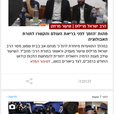
הרב ישראל מרילוס | שיעור מרתק
מהות 'הזמן' לפני בריאת העולם והקשרו לתורת
האבולוציה
במהלך התוועדות מיוחדת לרגל כ' מנחם-אב בבית שמש, מסר הרב
ישראל מרילוס שיעור מעמיק וראשוני בתורת הרבי מחב"ד. השיעור
שילב מצגת הדמיה ויזואלית ייחודית להמחשת הלכות קידוש
החודש ברמב"ם, לצד ביאורים בנוש...
לסיפור המלא
לכתבה
לפני 7 שעות
חדשות »