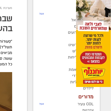
חדשות
מערכת COL
רדיו COL
הכל
שבת
חב"ד בישראל
חב"ד בעולם
בהע
כינוסים ואירועים
קהילות
"סְעוּדוֹת 
בחצרות קדשינו
שמחות אנ"ש
מביאים 
יוצאים לשליחות
עושה סד
נשות חב"ד
כל המשפ
ברוך דיין האמת
בעולם החרדי
חדשות כלליות
לילדים
מדורים
COL צעיר
הכל
צרכנות