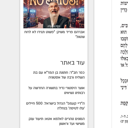
אברהם פריד משיק: "פשוט תגידו לא לרוח
שטות"
עוד באתר
כפר חב"ד: חתונת בן המד"א עם בת
השליח ורבה של אסטוניה
אוצר היסטורי נדיר בתשורה החדשה על
רבותינו נשיאינו
ה"דיי קעמפ" הגדול בישראל: 500 חיילים
'עלו לטיסה' בנחל'ה
המונים נוהרים לאלמא אטא: תיעוד ענק
משישי ועד וראשון