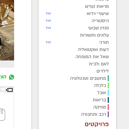
מראות קודש
שיעורי וידאו
הכל
היסטוריה
הכל
מגזין שבועי
הכל
עלונים ותשורות
תורני
הכל
דעות ואקטואליה
שאל את המומחה
לאם ולבית
לילדים
הצט
מחשבים וטכנולוגיה
כלכלה
אוכל
בריאות
מוזיקה
רכב ותחבורה
פרויקטים