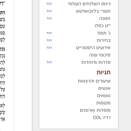
כינוס השלוחים העולמי
הכל
תשרי בליובאוויטש
הכל
חנוכה
הכל
י"ט כסלו
ג' תמוז
הכל
בחירות
הכל
אירועים היסטוריים
הכל
סיכומי שנה
סדרות מיוחדות
הכל
תגיות
שיעורים והרצאות
אנשים
נושאים
מקומות
מוסדות וארגונים
רדיו COL