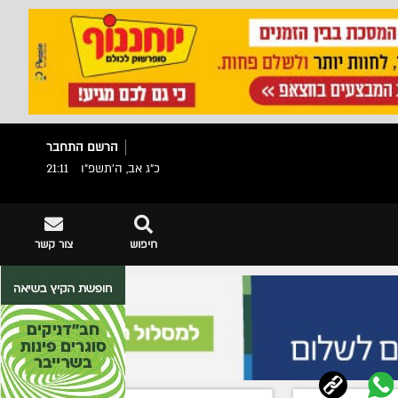
הרשם
התחבר
כ"ג אב, ה׳תשפ״ו
21:11
חיפוש
צור קשר