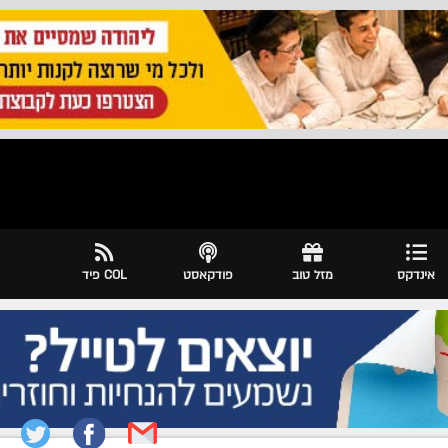
אינדקס
מזל טוב
פודקאסט
COL פיד