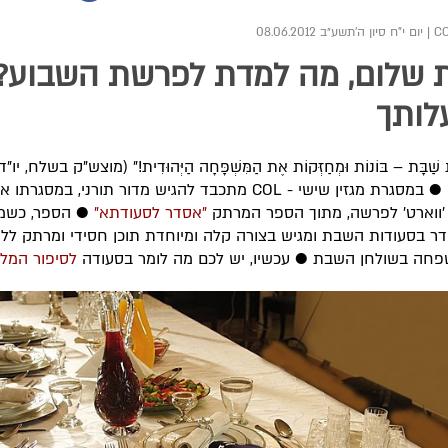
|
יום י"ח סיון ה׳תשע״ב 08.06.2012
 שלום, מה למדת לפרשת השבוע?
לותך
שַׁבָּת – בּוֹנוֹת וּמְחַזְּקוֹת אֶת הַמִּשְׁפָּחָה הַיְּהוּדִית!" (מוצש"ק בשלח, יו
תשל"ד) ● במסגרת מגזין שישי - COL מתכבד להגיש מדור תורני, במסגרתו א
'ווארט' לפרשה, מתוך הספר המרתק
"אסדר לסעודתא"
● הספר, כשמו 
ר בסעודות השבת ומגיש בצורה קלה ומיוחדת תוכן חסידי ומרתק ללי
חה בשולחן השבת ● עכשיו, יש לכם מה לומר בסעודה
לסיפור המל