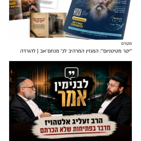
מקודם
''יקר מטיטניום'': המגזין המרהיב לכ’ מנחם־אב | להורדה