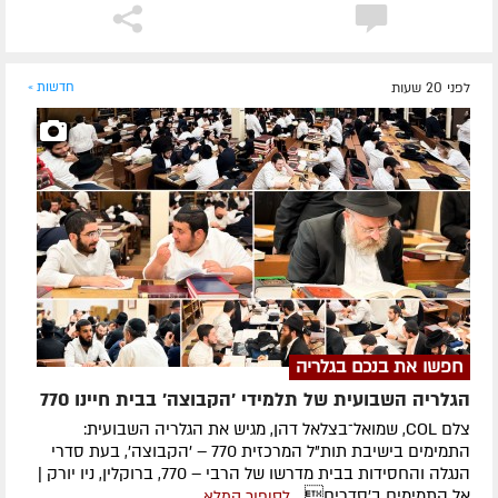
לפני 20 שעות
חדשות »
חפשו את בנכם בגלריה
הגלריה השבועית של תלמידי 'הקבוצה' בבית חיינו 770
צלם COL, שמואל־בצלאל דהן, מגיש את הגלריה השבועית:
התמימים בישיבת תות"ל המרכזית 770 – 'הקבוצה', בעת סדרי
הנגלה והחסידות בבית מדרשו של הרבי – 770, ברוקלין, ניו יורק |
אל התמימים ב'סדרים...
לסיפור המלא