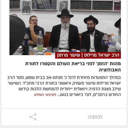
הרב ישראל מרילוס | שיעור מרתק
מהות 'הזמן' לפני בריאת העולם והקשרו לתורת
האבולוציה
במהלך התוועדות מיוחדת לרגל כ' מנחם-אב בבית שמש, מסר הרב
ישראל מרילוס שיעור מעמיק וראשוני בתורת הרבי מחב"ד. השיעור
שילב מצגת הדמיה ויזואלית ייחודית להמחשת הלכות קידוש
החודש ברמב"ם, לצד ביאורים בנוש...
לסיפור המלא
לכתבה