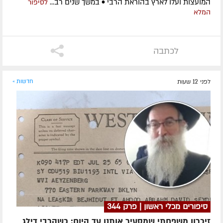
המועצות ועלו לארץ בהוראת הרבי • במשך שנים רב...
לסיפור
המלא
לכתבה
לפני 12 שעות
חדשות »
סיפורים מכלי ראשון | פרק 344
זיכרון משפחתי שמסעיר אותנו עד היום: כשהרבי דילג