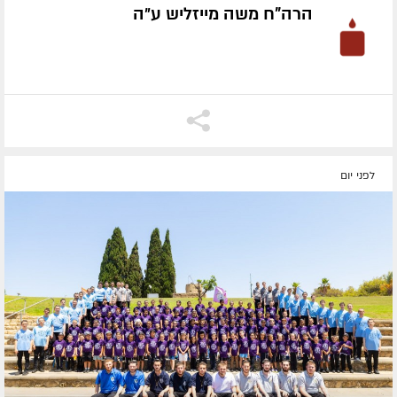
הרה"ח משה מייזליש ע״ה
לפני יום