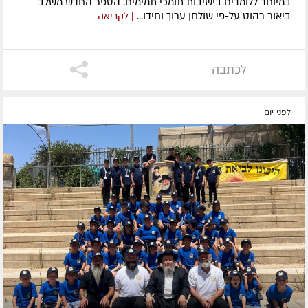
במיוחד ללומדים בישיבות תומכי תמימים. ​הספר החדש משלב
ביאור רהוט על-פי שולחן ערוך וחידו...
| לקריאה
לכתבה
לפני יום