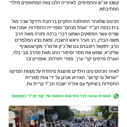
קשטו אנ"ש והתמימים, לאחריה הלכו צוות המתופפים מילדי
המתיבתא.
הכינוס שלאחר התהלוכה התקיים ברחבת חידקל שניר מול
בית כנסת חב"ד "אוהל מנחם" וספריית החסידות, אמרו את
שניים עשר הפסוקים ושמעו דברי ברכה ותורה מאת הרב
משה הבלין, רב העיר וראש הישבה, ומאת נציג המלמדים
הרב יחזקאל רוזנבוים בנו של כ"ק אדמו"ר מקרעטשניף
שליט"א, שמעו את מסר וסיפורי החג מאת מהרב צבי בלוי,
הוגרלו פרסים יקרי ערך, ספרי חסידות, אופניים וכו'.
לאחר הכינוס נהנו הילדים מהצגת מיוחדת על מצוות הצדקה
"ישראל גוי קדוש". האירוע אורגן על ידי צוות ספריית
החסידות בשיתוף עם את"ה ישבת חב"ד קריית גת.
הצטרפו עכשיו לכל החדשות החמות של 'קול חב"ד' בווטסאפ