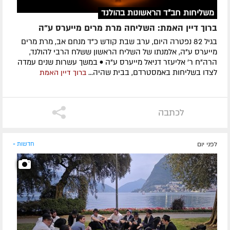
משליחות חב"ד הראשונות בהולנד
ברוך דיין האמת: השליחה מרת מרים מייערס ע"ה
בגיל 82 נפטרה היום, ערב שבת קודש כ"ד מנחם אב, מרת מרים
מייערס ע"ה, אלמנתו של השליח הראשון ששלח הרבי להולנד,
הרה"ח ר' אליעזר דניאל מייערס ע"ה • במשך עשרות שנים עמדה
לצדו בשליחות באמסטרדם, בבית שהיה...
ברוך דיין האמת
לכתבה
לפני יום
חדשות »