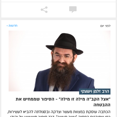
לפני יום
חדשות »
הרב זלמן וישצקי
"אצל הקב"ה מילה זו מילה" - הסיפור שממחיש את
ההבטחה
הכתבה עוסקת במצוות מעשר וצדקה ובסגולתה להביא לעשירות,
כפי שמובטח בפסוק ״עשר תעשר״. דרך סיפור משעשע על יהודי