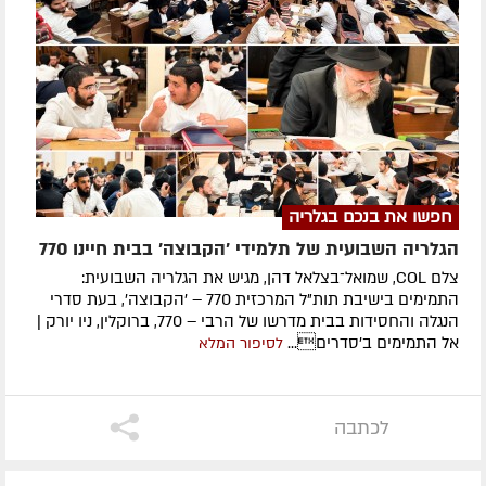
חפשו את בנכם בגלריה
הגלריה השבועית של תלמידי 'הקבוצה' בבית חיינו 770
צלם COL, שמואל־בצלאל דהן, מגיש את הגלריה השבועית:
התמימים בישיבת תות"ל המרכזית 770 – 'הקבוצה', בעת סדרי
הנגלה והחסידות בבית מדרשו של הרבי – 770, ברוקלין, ניו יורק |
אל התמימים ב'סדרים...
לסיפור המלא
לכתבה