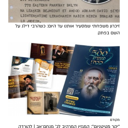
זיכרון משפחתי שמסעיר אותנו עד היום: כשהרבי דילג על
השם בפתק
מקודם
''יקר מטיטניום'': המגזין המרהיב לכ’ מנחם־אב | להורדה