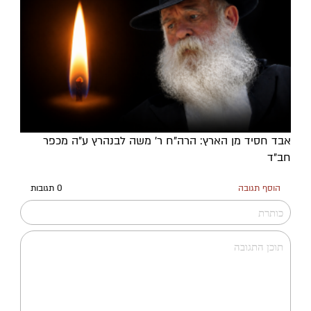
אבד חסיד מן הארץ: הרה"ח ר' משה לבנהרץ ע"ה מכפר
חב"ד
הוסף תגובה
0 תגובות