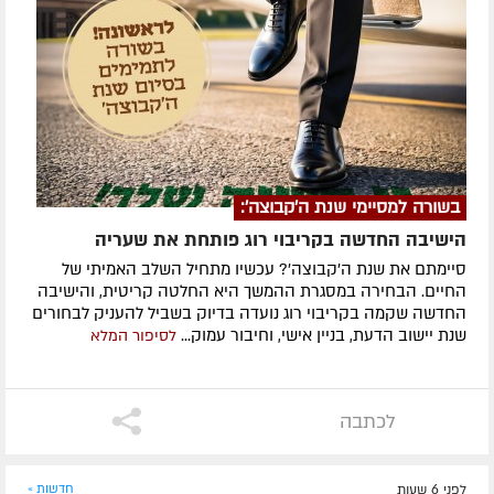
בשורה למסיימי שנת ה'קבוצה':
הישיבה החדשה בקריבוי רוג פותחת את שעריה
סיימתם את שנת ה'קבוצה'? עכשיו מתחיל השלב האמיתי של
החיים. הבחירה במסגרת ההמשך היא החלטה קריטית, והישיבה
החדשה שקמה בקריבוי רוג נועדה בדיוק בשביל להעניק לבחורים
שנת יישוב הדעת, בניין אישי, וחיבור עמוק...
לסיפור המלא
לכתבה
לפני 6 שעות
חדשות »