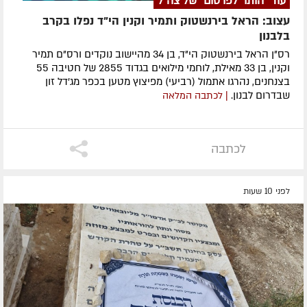
עוד "הותר לפרסום" של צה"ל
עצוב: הראל בירנשטוק ותמיר וקנין הי"ד נפלו בקרב
בלבנון
רס"ן הראל בירנשטוק הי"ד, בן 34 מהיישוב נוקדים ורס"ם תמיר
וקנין, בן 33 מאילת, לוחמי מילואים בגדוד 2855 של חטיבה 55
בצנחנים, נהרגו אתמול (רביעי) מפיצוץ מטען בכפר מג'דל זון
שבדרום לבנון.
| לכתבה המלאה
לכתבה
לפני 10 שעות