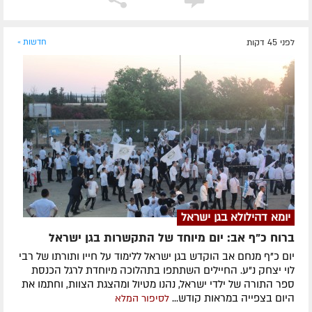
לפני 45 דקות
חדשות »
יומא דהילולא בגן ישראל
ברוח כ"ף אב: יום מיוחד של התקשרות בגן ישראל
יום כ"ף מנחם אב הוקדש בגן ישראל ללימוד על חייו ותורתו של רבי
לוי יצחק נ"ע. החיילים השתתפו בתהלוכה מיוחדת לרגל הכנסת
ספר התורה של ילדי ישראל, נהנו מטיול ומהצגת הצוות, וחתמו את
היום בצפייה במראות קודש...
לסיפור המלא