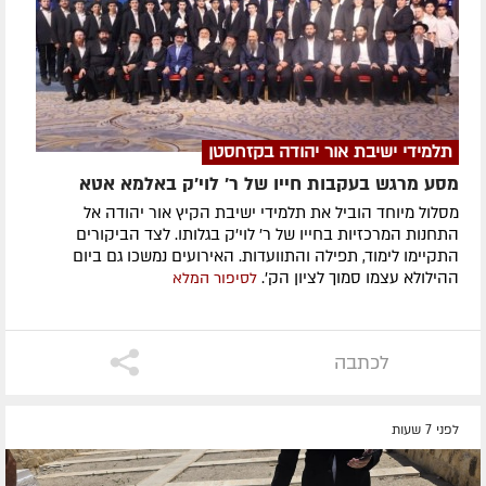
תלמידי ישיבת אור יהודה בקזחסטן
מסע מרגש בעקבות חייו של ר' לוי'ק באלמא אטא
מסלול מיוחד הוביל את תלמידי ישיבת הקיץ אור יהודה אל
התחנות המרכזיות בחייו של ר' לוי'ק בגלותו. לצד הביקורים
התקיימו לימוד, תפילה והתוועדות. האירועים נמשכו גם ביום
ההילולא עצמו סמוך לציון הק'.
לסיפור המלא
לכתבה
לפני 7 שעות