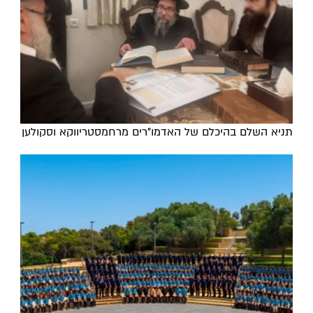
תניא השלם בהיכלם של האדמו"רים מרחמסטריווקא וסקולען