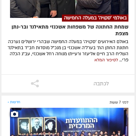
באולמי 'סקויה' במעלה החמישה
שמחת החתונה של משפחות אשכנזי מתאילנד ובר-נתן
מצפת
באולם האירועים 'סקויה' במעלה החמישה שבהרי ירושלים נערכה
חתונת החתן הת' בערל'ה אשכנזי בן מנכ"ל מוסדות חב''ד בתאילנד
השליח הרב חיים אליעזר ורעייתו מנוחה רחל אשכנזי, עב"ג הכלה
פרי...
לסיפור המלא
לכתבה
לפני 7 שעות
חדשות »