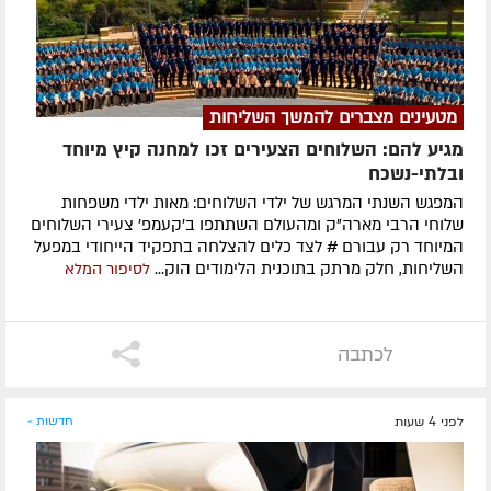
מטעינים מצברים להמשך השליחות
מגיע להם: השלוחים הצעירים זכו למחנה קיץ מיוחד
ובלתי-נשכח
המפגש השנתי המרגש של ילדי השלוחים: מאות ילדי משפחות
שלוחי הרבי מארה"ק ומהעולם השתתפו ב'קעמפ' צעירי השלוחים
המיוחד רק עבורם # לצד כלים להצלחה בתפקיד הייחודי במפעל
השליחות, חלק מרתק בתוכנית הלימודים הוק...
לסיפור המלא
לכתבה
לפני 4 שעות
חדשות »