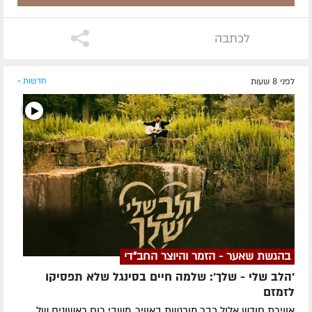
לכתבה
לפני 8 שעות
חדשות »
בהגשת שאער - הזמר והיוצר החב"די
'הלב שלי - שלך': שלמה חיים בסינגל שלא תפסיקו
לזמזם
אווירת חודש אלול כבר מורגשת באוויר. משבי רוח ראשונים של