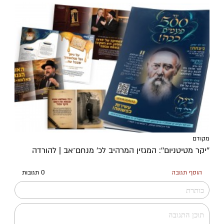
מקודם
''יקר מטיטניום'': המגזין המרהיב לכ’ מנחם־אב | להורדה
הוסף תגובה
0 תגובות