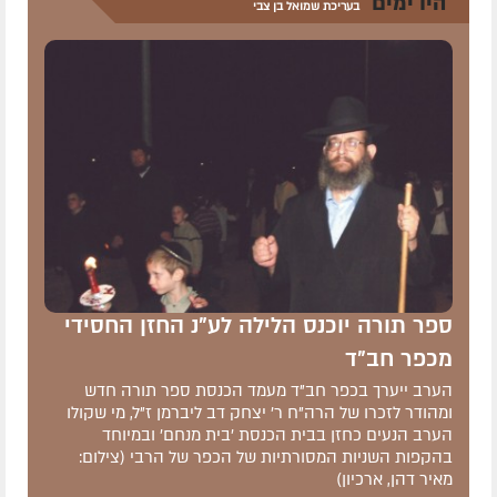
היו ימים
בעריכת שמואל בן צבי
ספר תורה יוכנס הלילה לע"נ החזן החסידי
מכפר חב"ד
הערב ייערך בכפר חב"ד מעמד הכנסת ספר תורה חדש
ומהודר לזכרו של הרה"ח ר' יצחק דב ליברמן ז"ל, מי שקולו
הערב הנעים כחזן בבית הכנסת 'בית מנחם' ובמיוחד
בהקפות השניות המסורתיות של הכפר של הרבי (צילום:
מאיר דהן, ארכיון)