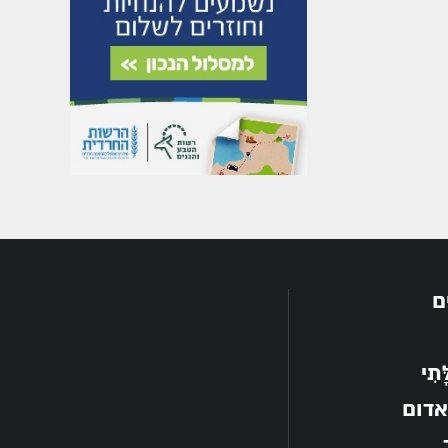
ם
תִי
אדום