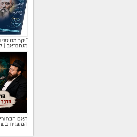
''יקר מטיטניו
מקודם
מנחם־אב | ל
האם הבחורים
מקודם
המשגיח בשי