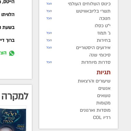
הייטס, 
כינוס השלוחים העולמי
הכל
תשרי בליובאוויטש
הכל
הלוויתו תצא בשעה 12
חנוכה
הכל
י"ט כסלו
בשעת הה
ג' תמוז
הכל
בחירות
ברוך די
הכל
אירועים היסטוריים
הכל
הצט
סיכומי שנה
סדרות מיוחדות
הכל
תגיות
שיעורים והרצאות
אנשים
למקרה 
נושאים
מקומות
מוסדות וארגונים
רדיו COL