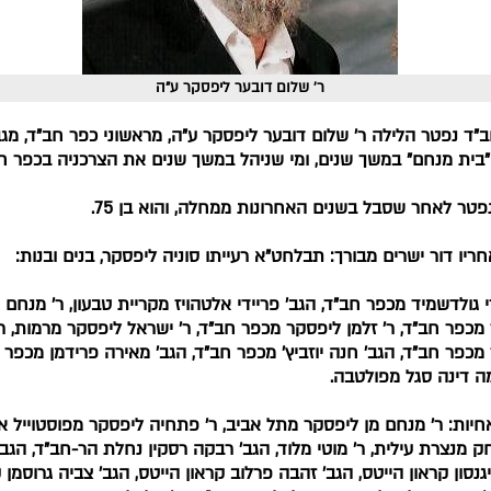
ר' שלום דובער ליפסקר ע"ה
"ד נפטר הלילה ר' שלום דובער ליפסקר ע"ה, מראשוני כפר חב"ד, מגב
בית מנחם" במשך שנים, ומי שניהל במשך שנים את הצרכניה בכפר חב
פטר לאחר שסבל בשנים האחרונות ממחלה, והוא בן 75.
חריו דור ישרים מבורך: תבלחט"א רעייתו סוניה ליפסקר, בנים ובנות:
י גולדשמיד מכפר חב"ד, הגב' פריידי אלטהויז מקריית טבעון, ר' מנחם 
מכפר חב"ד, ר' זלמן ליפסקר מכפר חב"ד, ר' ישראל ליפסקר מרמות, ר
מכפר חב"ד, הגב' חנה יוזביץ' מכפר חב"ד, הגב' מאירה פרידמן מכפר 
מה דינה סגל מפולטבה.
חיות: ר' מנחם מן ליפסקר מתל אביב, ר' פתחיה ליפסקר מפוסטוייל איו
חק מנצרת עילית, ר' מוטי מלוד, הגב' רבקה רסקין נחלת הר-חב"ד, הגב
נסון קראון הייטס, הגב' זהבה פרלוב קראון הייטס, הגב' צביה גרוסמן 