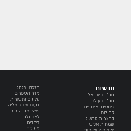
חדשות
הלכה ומנהג
מדף הספרים
חב”ד בישראל
עלונים ותשורות
חב”ד בעולם
דעות ואקטואליה
כינוסים ואירועים
שאל את המומחה
קהילות
לאם ולבית
בחצרות קדשינו
לילדים
שמחות אנ"ש
מוזיקה
יוצאים לשליחות