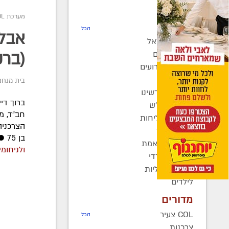
חדשות
מערכת COL
רדיו COL
הכל
אבל 
חב"ד בישראל
חב"ד בעולם
(ברק
כינוסים ואירועים
קהילות
בית מנחם
בחצרות קדשינו
ברוך די
שמחות אנ"ש
חב"ד, מ
יוצאים לשליחות
הצרכניה
נשות חב"ד
בן 75 ● הלוויתו תצא בשעה 12 מביתו לעבר הר הזיתים בירושלים
ברוך דיין האמת
ולניחומי
בעולם החרדי
חדשות כלליות
לילדים
מדורים
COL צעיר
הכל
צרכנות