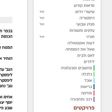
מראות קודש
שיעורי וידאו
הכל
היסטוריה
הכל
מגזין שבועי
הכל
עלונים ותשורות
בכפר חב
הכנסת "
תורני
הכל
דעות ואקטואליה
המנוח נ
שאל את המומחה
לאם ולבית
הותיר א
לילדים
מחשבים וטכנולוגיה
הגב' עד
כלכלה
ליפסקר 
אוכל
ליפסקר 
וגב' נח
בריאות
מוזיקה
אחים וא
רכב ותחבורה
יוסף יצ
פרויקטים
שבע פייג