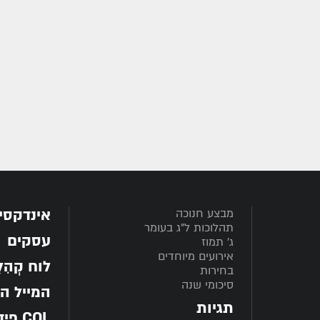
אינדקסי
מבצע חנוכה
תהלוכות ל"ג בעומר
עסקים
ג' תמוז
אירועים מיוחדים
לוח קְהִלָּ
בחירות
סיכומי שנה
המייל ה
תגיות
COL פיד