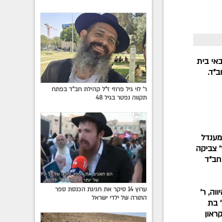
אי בית
"ד.
ר' לוי גיל פרוזי ז"ל קהילת חב"ד בפתח
תקווה נפטר בגיל 48
מענדל
' צביקה
חב"ד
ערוץ 14 סיקר את חגיגת הכנסת ספר
וה, ר'
התורה של ילדי ישראל
' בת
קראון