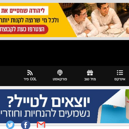
אינדקס
מזל טוב
פודקאסט
COL פיד