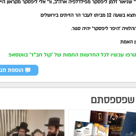
ר' שניאור זלמן ליפסקר מפילדלפיה ארה"ב, ור' אלי ליפסקר מקראון היי
 מביתו לעבר הר הזיתים בירושלים
לוויה 'היפר ליפסקר' יהיה סגור.
ין האמת
רפו עכשיו לכל החדשות החמות של 'קול חב"ד' בווטסאפ
שפספסתם