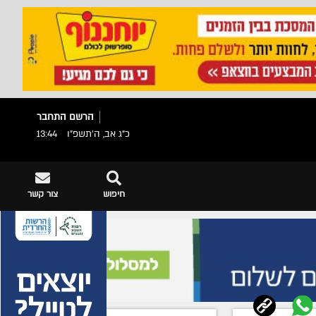
הרשם
התחבר
כ"ג אב, ה׳תשפ״ו
13:44
חיפוש
צור קשר