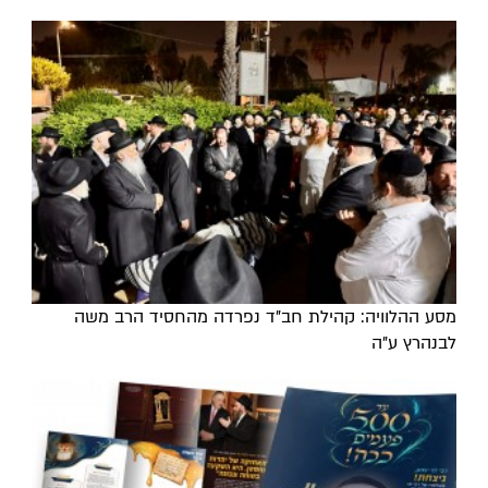
מסע ההלוויה: קהילת חב"ד נפרדה מהחסיד הרב משה
לבנהרץ ע"ה