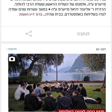
מייערס ע"ה, אלמנתו של השליח הראשון ששלח הרבי להולנד,
הרה"ח ר' אליעזר דניאל מייערס ע"ה • במשך עשרות שנים עמדה
לצדו בשליחות באמסטרדם, בבית שהיה...
ברוך דיין האמת
לכתבה
לפני יום
חדשות »
מטען רוחני לצעירי השלוחים