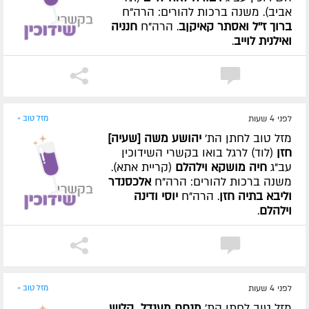
אביב). משנה ברכות להורים: הרה"ח
ברוך ז''ל ואסתר קאיקןב
. הרה"ח
חנניה
ואילנית לוייב
.
לפני 4 שעות
מזל טוב »
מזל טוב לחתן הת'
יהושע משה [שעיה]
חזן
(לוד) לרגל בואו בקשרי השידוכין
עב"ג
חיה מושקא וילהלם
(קריית אתא).
משנה ברכות להורים: הרה"ח
אלכסנדר
וליבא בתיה חזן
. הרה"ח
יוסי ודינה
וילהלם
.
לפני 4 שעות
מזל טוב »
מזל טוב לחתן הת'
מנחם מענדל קליש