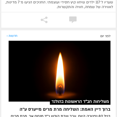
שעריו ל־117 ילדים שיחוו קיץ חסידי ועוצמתי. החניכים הגיעו מ־7 מדינות,
לאווירה של שמחה, חוויה והתקשרות.
לפני יום
חדשות »
משליחות חב"ד הראשונות בהולנד
ברוך דיין האמת: השליחה מרת מרים מייערס ע"ה
בגיל 82 נפטרה היום, ערב שבת קודש כ"ד מנחם אב, מרת מרים