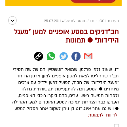
מערכת COL
|
יום כ"ג תמוז ה׳תשע״א 25.07.2011
חב"דניקים במסע אופניים למען "מעגל
הידידות" ● תמונות
דני שאול, זלמן פרלמן, שמואל רוטשטיין, הם שלושה חסידי
חב"ד שהחליטו לצאת למסע אופניים למען ארגון הרווחה
"מעגל הידידות" של חב"ד, הפועל למען ילדים עם צרכים
מיוחדים ● המסע זוכה להתעניינות תקשורתית גדולה,
ולפחות חמישה ראשי ערים, בהם ביקרו רוכבי האופניים,
העניקו כבר הצהרות תמיכה למסע האופניים למען הקהילה
● ויש גם אתר אינטרנט בן ניתן לעקוב אחר מסלול המסע
לדיווח ולתמונות