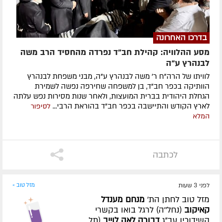
בדרכו האחרונה
מסע ההלוויה: קהילת חב"ד נפרדה מהחסיד הרב משה
לבנהרץ ע"ה
לוויתו של הרה"ח ר' משה לבנהרץ ע"ה, מבני משפחת לבנהרץ
הוותיקה בכפר חב"ד, בן למשפחה שחירפה נפשה לשמירת
הגחלת היהודית בברית המועצות, ולאחר שנות מסירות נפש עלתה
לארץ הקודש והתיישבה בכפר חב"ד בהוראת הרבי...
לסיפור
המלא
לכתבה
לפני 3 שעות
מזל טוב »
מזל טוב לחתן הת'
מנחם מענדל
קאיקוב
(נחל''ה) לרגל בואו בקשרי
השידוכין עב"ג
דבורה לאה לוייב
(תל