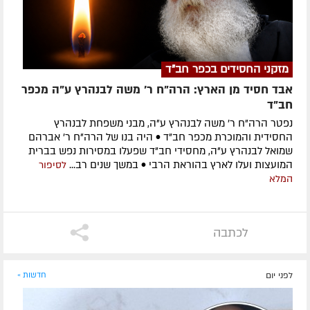
מזקני החסידים בכפר חב"ד
אבד חסיד מן הארץ: הרה"ח ר' משה לבנהרץ ע"ה מכפר
חב"ד
נפטר הרה"ח ר' משה לבנהרץ ע"ה, מבני משפחת לבנהרץ
החסידית והמוכרת מכפר חב"ד • היה בנו של הרה"ח ר' אברהם
שמואל לבנהרץ ע"ה, מחסידי חב"ד שפעלו במסירות נפש בברית
המועצות ועלו לארץ בהוראת הרבי • במשך שנים רב...
לסיפור
המלא
לכתבה
לפני יום
חדשות »