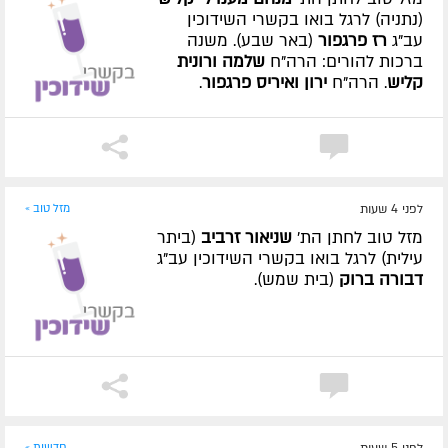
(נתניה) לרגל בואו בקשרי השידוכין
עב"ג
רז פרגפור
(באר שבע). משנה
ברכות להורים: הרה"ח
שלמה ורונית
קליש
. הרה"ח
ירון ואיריס פרגפור
.
לפני 4 שעות
מזל טוב »
מזל טוב לחתן הת'
שניאור זרביב
(ביתר
עילית) לרגל בואו בקשרי השידוכין עב"ג
דבורה ברוק
(בית שמש).
חדשות »